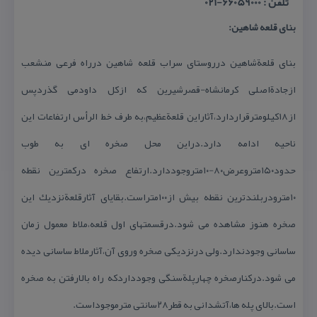
تلفن : 66059000-021
بنای قلعه شاهین:
بنای قلعةشاهین درروستای سراب قلعه شاهین درراه فرعی منشعب
ازجادةاصلی كرمانشاه-قصرشیرین كه ازكل داودمی گذردپس
از۱۸كیلومترقراردارد،آثاراین قلعةعظیم،به طرف خط الرأس ارتفاعات این
ناحیه ادامه دارد.دراین محل صخره ای به طوب
حدود۱۵۰متروعرض۸۰-۱۰متروجوددارد.ارتفاع صخره دركمترین نقطه
۱۰مترودربلندترین نقطه بیش از۱۰۰متراست.بقایای آثارقلعةنزدیك این
صخره هنوز مشاهده می شود.درقسمتهای اول قلعه،ملاط معمول زمان
ساسانی وجودندارد.ولی درنزدیكی صخره وروی آن،آثارملاط ساسانی دیده
می شود.دركنارصخره چهارپلةسنگی وجودداردكه راه بالارفتن به صخره
است.بالای پله ها،آتشدانی به قطر۲۸سانتی مترموجوداست.