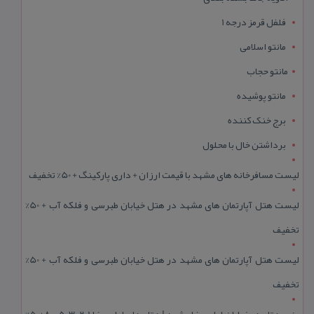
فلفل قرمز درجه 1
مانتو اسلامی
مانتو حجاب
مانتو پوشیده
برج خنک کننده
برداشتن خال با محلول
لیست مسافرخانه های مشهد با قیمت ارزان + داری پارکینگ + 50% تخفیف
لیست هتل آپارتمان های مشهد در هتل خیابان طبرسی و فلکه آب + 50%
تخفیف
لیست هتل آپارتمان های مشهد در هتل خیابان طبرسی و فلکه آب + 50%
تخفیف
رزرو هتل در خیابان امام رضا مشهد | هتل‌ های امام رضا 1، 2، 3، 5 و 8+50%