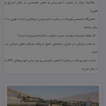
مكانیك سیار در مشهد | عیب‌یابی و تعمیر تخصصی در محل (سریع و
::
فوری)
تعمیرگاه تخصصی كوییك در مشهد | عیب‌یابی حرفه‌ای و امداد فوری با ۱۰
::
سال سابقه
اگر فقط 10 وسیله بتوانید بخرید، اولویت با كدام تجهیزات است؟
::
خدمات پزشكی در منزل؛ راهنمای جامع دریافت مراقبت‌های درمانی در
::
خانه
امداد خودرو جك در مشهد | تعمیر تخصصی و عیب‌یابی خودروهای JAC با
::
۱۰ سال تجربه