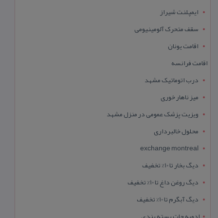
ایمپلنت شیراز
سقف متحرک آلومینیومی
اقامت یونان
اقامت فرانسه
درب اتوماتیک مشهد
میز ناهار خوری
ویزیت پزشک عمومی در منزل مشهد
محلول خالبرداری
exchange montreal
دیگ بخار تا 10% تخفیف
دیگ روغن داغ تا 10% تخفیف
دیگ آبگرم تا 10% تخفیف
ادویه جات بسته بندی