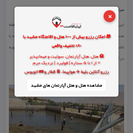
سراب قلعه شاهین:
×
این سراب در نزدیكی سرپلذهاب قرار دارد و از تفرجگاههای مردم منطقه
محسوب میشود در اطراف این سراب هم بقایای تعدادی از ساسانی كه با
🎁 امکان رزرو بیش از 1000 هتل و اقامتگاه مشهد با
80% تخفیف واقعی
لاشه سنگ و ملاط گچ ساخته شده قرار دارد . كه بیشتر به صورت مخروبه
🏨 هتل، هتل آپارتمان، سوئیت و مهمانپذیر
در آمده اند
⭐ از 1 تا 5 ستاره | فولبرد | نزدیک حرم
رزرو آنلاین بلیط ✈️ هواپیما، 🚆 قطار و 🚌 اتوبوس
مشاهده هتل و هتل‌ آپارتمان های مشهد