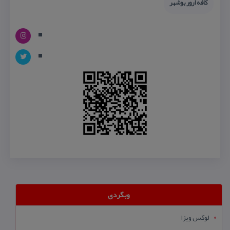
كافه ارور بوشهر
وبگردی
لوکس ویزا