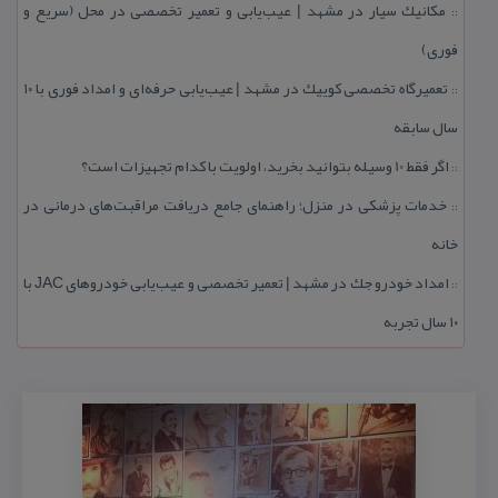
مكانیك سیار در مشهد | عیب‌یابی و تعمیر تخصصی در محل (سریع و
::
فوری)
تعمیرگاه تخصصی كوییك در مشهد | عیب‌یابی حرفه‌ای و امداد فوری با ۱۰
::
سال سابقه
اگر فقط 10 وسیله بتوانید بخرید، اولویت با كدام تجهیزات است؟
::
خدمات پزشكی در منزل؛ راهنمای جامع دریافت مراقبت‌های درمانی در
::
خانه
امداد خودرو جك در مشهد | تعمیر تخصصی و عیب‌یابی خودروهای JAC با
::
۱۰ سال تجربه