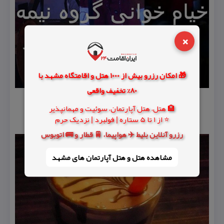
×
🎁 امکان رزرو بیش از 1000 هتل و اقامتگاه مشهد با
80% تخفیف واقعی
🏨 هتل، هتل آپارتمان، سوئیت و مهمانپذیر
⭐ از 1 تا 5 ستاره | فولبرد | نزدیک حرم
رزرو آنلاین بلیط ✈️ هواپیما، 🚆 قطار و 🚌 اتوبوس
مشاهده هتل و هتل‌ آپارتمان های مشهد