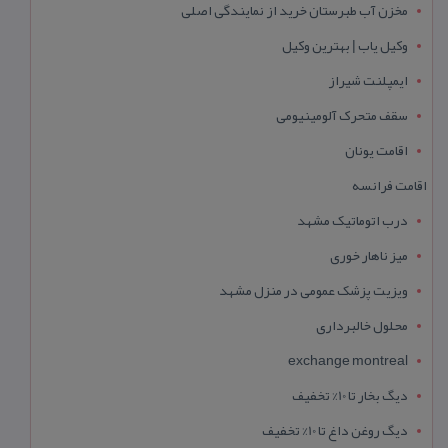
مخزن آب طبرستان خرید از نمایندگی اصلی
وکیل یاب | بهترین وکیل
ایمپلنت شیراز
سقف متحرک آلومینیومی
اقامت یونان
اقامت فرانسه
درب اتوماتیک مشهد
میز ناهار خوری
ویزیت پزشک عمومی در منزل مشهد
محلول خالبرداری
exchange montreal
دیگ بخار تا 10% تخفیف
دیگ روغن داغ تا 10% تخفیف