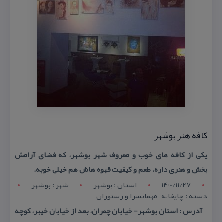
كافه هنر بوشهر
یكی از كافه های خوب و معروف شهر بوشهر، كه فضای آرامش
بخش و هنری داره. طعم و كیفیت قهوه هاش هم خیلی خوبه.
1400/11/27
استان : بوشهر
شهر : بوشهر
دسته : چایخانه , مهمانسرا و رستوران
آدرس : استان بوشهر- خیابان چمران، بعد از خیابان خیبر، كوچه