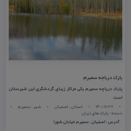
پارك دریاچه سمیرم
پارك دریاچه سمیرم یكی مراكز زیبای گردشگری این شهرستان
است
1400/11/27
استان : اصفهان
شهر : سميرم
دسته : پارك های ایران
آدرس : اصفهان – سمیرم خیابان شورا