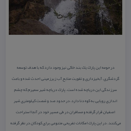
در حومه‌ این پارك یك بند خاكی نیز وجود دارد كه با هدف توسعه
گردشگری، آبخیزداری و تقویت منابع آب زیرزمینی احدث شده و باعث
سرزندگی این دریاچه شده است. پارك دریاچه شهر سمیرم كه چشم
‌اندازی رویایی به كوه دنا دارد، در حدود صد و شصت كیلومتری شهر
اصفهان قرار گرفته و مسافران در طی مسیر خود در آنجا استراحت
می‌كنند. در این پارك امكانات تفریحی متنوعی برای كودكان در نظر گرفته