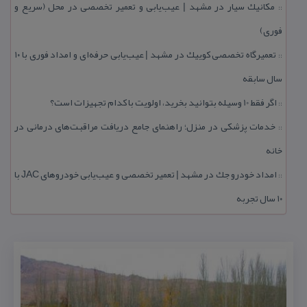
مكانیك سیار در مشهد | عیب‌یابی و تعمیر تخصصی در محل (سریع و
::
فوری)
تعمیرگاه تخصصی كوییك در مشهد | عیب‌یابی حرفه‌ای و امداد فوری با ۱۰
::
سال سابقه
اگر فقط 10 وسیله بتوانید بخرید، اولویت با كدام تجهیزات است؟
::
خدمات پزشكی در منزل؛ راهنمای جامع دریافت مراقبت‌های درمانی در
::
خانه
امداد خودرو جك در مشهد | تعمیر تخصصی و عیب‌یابی خودروهای JAC با
::
۱۰ سال تجربه