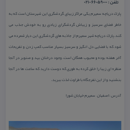
تلفن : 66059000-021
پارك دریاچه سمیرم یكی مراكز زیبای گردشگری این شهرستان است كه به
خاطر فضای سرسبز و زیباش گردشگرای زیادی رو به خودش جذب می
كند.
پارك دریاچه شهر سمیرم از جاذبه‌ های گردشگری این دیار شمرده می
‌شود كه با فضایی دل‌ انگیز و سرسبز بسیار مناسب كمپ زدن و تفریحات
آخر هفته بوده و محبوب همگان است. وجود درختان بید و صنوبر در آنجا
منظره‌ ای زیبا را خلق كرده به طوری كه دوست دارید كه ساعت ‌ها در آنجا
بنشنید و از این تفرجگاه با طراوت لذت ببرید.
آدرس :اصفهان – سمیرم خیابان شورا