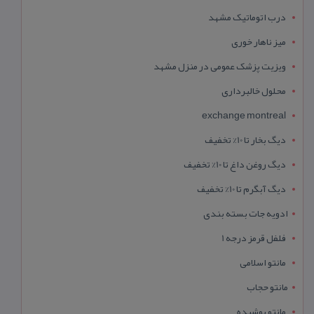
درب اتوماتیک مشهد
میز ناهار خوری
ویزیت پزشک عمومی در منزل مشهد
محلول خالبرداری
exchange montreal
دیگ بخار تا 10% تخفیف
دیگ روغن داغ تا 10% تخفیف
دیگ آبگرم تا 10% تخفیف
ادویه جات بسته بندی
فلفل قرمز درجه 1
مانتو اسلامی
مانتو حجاب
مانتو پوشیده