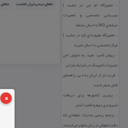
جاهای دیدنی ایران كجاست
جاهای 
تعمیرگاه ام جی در مشهد |
::
عیب‌یابی تخصصی و تعمیرات
حرفه‌ای MG با ۱۰ سال سابقه
تعمیرگاه هیوندای كیا در مشهد |
::
مركز تخصصی با ۱۰ سال تجربه
ریوان كمپ، تعهد به تحویل امن
::
تجهیزات كمپینگ در شرایط بحرانی
فریت بار از ایران به دبی؛ راهنمای
::
كامل صفر تا صد
×
بهترین كشورها برای دریافت
::
شهروندی دوم و اقامت آسان
ترجمه رسمی مدارك؛ نقطه‌ای كه
::
دقت حقوقی از زبان جلوتر می‌ایستد