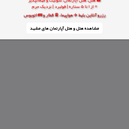
⭐ از 1 تا 5 ستاره | فولبرد | نزدیک حرم
رزرو آنلاین بلیط ✈️ هواپیما، 🚆 قطار و 🚌 اتوبوس
مشاهده هتل و هتل‌ آپارتمان های مشهد