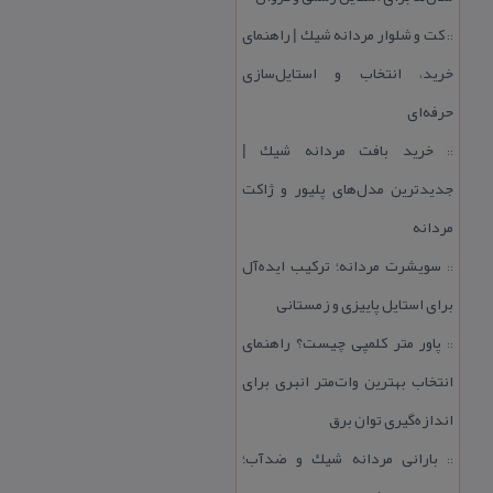
كت و شلوار مردانه شیك | راهنمای
::
خرید، انتخاب و استایل‌سازی
حرفه‌ای
خرید بافت مردانه شیك |
::
جدیدترین مدل‌های پلیور و ژاكت
مردانه
سویشرت مردانه؛ تركیب ایده‌آل
::
برای استایل پاییزی و زمستانی
پاور متر كلمپی چیست؟ راهنمای
::
انتخاب بهترین وات‌متر انبری برای
اندازه‌گیری توان برق
بارانی مردانه شیك و ضدآب؛
::