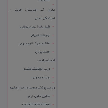
مخزن آب طبرستان خرید از
نمایندگی اصلی
وکیل یاب | بهترین وکیل
ایمپلنت شیراز
سقف متحرک آلومینیومی
اقامت یونان
اقامت فرانسه
درب اتوماتیک مشهد
میز ناهار خوری
ویزیت پزشک عمومی در منزل مشهد
محلول خالبرداری
exchange montreal