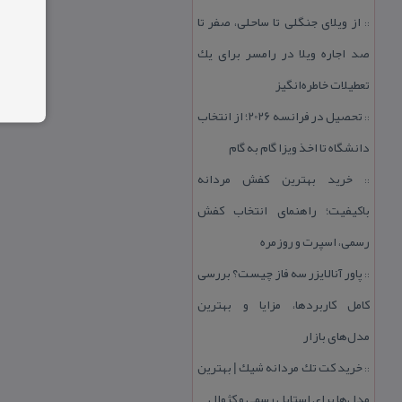
از ویلای جنگلی تا ساحلی، صفر تا
::
صد اجاره ویلا در رامسر برای یك
تعطیلات خاطره‌انگیز
تحصیل در فرانسه 2026؛ از انتخاب
::
دانشگاه تا اخذ ویزا گام به گام
خرید بهترین كفش مردانه
::
باكیفیت؛ راهنمای انتخاب كفش
رسمی، اسپرت و روزمره
پاور آنالایزر سه فاز چیست؟ بررسی
::
كامل كاربردها، مزایا و بهترین
مدل‌های بازار
خرید كت تك مردانه شیك | بهترین
::
مدل‌ها برای استایل رسمی و كژوال