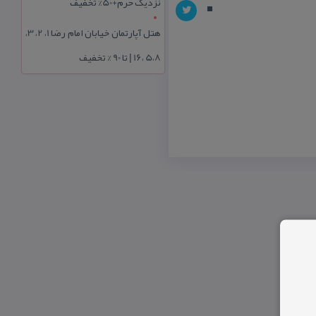
نزدیک حرم+50% تخفیف
هتل آپارتمان خیابان امام رضا 1، 2، 3،
5،8 ،16 | تا 90 % تخفیف