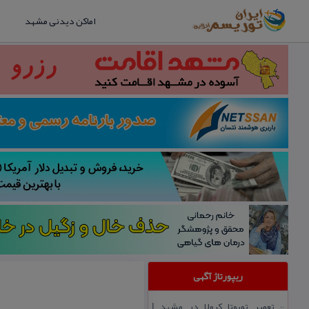
اماکن دیدنی مشهد
ریپورتاژ آگهی
تعمیر تویوتا كرولا در مشهد |
::