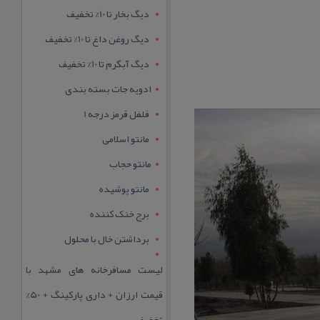
دیگ بخار تا 10% تخفیف
دیگ روغن داغ تا 10% تخفیف
دیگ آبگرم تا 10% تخفیف
ادویه جات بسته بندی
فلفل قرمز درجه 1
مانتو اسلامی
مانتو حجاب
مانتو پوشیده
برج خنک کننده
برداشتن خال با محلول
لیست مسافرخانه های مشهد با
قیمت ارزان + داری پارکینگ + 50%
تخفیف