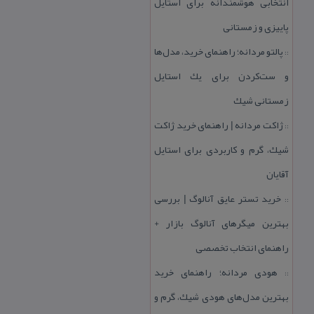
انتخابی هوشمندانه برای استایل
پاییزی و زمستانی
پالتو مردانه؛ راهنمای خرید، مدل‌ها
::
و ست‌كردن برای یك استایل
زمستانی شیك
ژاكت مردانه | راهنمای خرید ژاكت
::
شیك، گرم و كاربردی برای استایل
آقایان
خرید تستر عایق آنالوگ | بررسی
::
بهترین میگرهای آنالوگ بازار +
راهنمای انتخاب تخصصی
هودی مردانه؛ راهنمای خرید
::
بهترین مدل‌های هودی شیك، گرم و