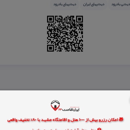
دیدنی بادرود
دیدنیهای ایران
دیدنیهای بادرود
🎁 امکان رزرو بیش از 1000 هتل و اقامتگاه مشهد با 80% تخفیف واقعی
🏨 هتل، هتل آپارتمان، سوئیت و مهمانپذیر