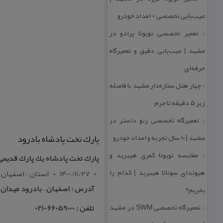
عیب‌یابی تخصصی + امداد خودرو
تعمیر تخصصی تویوتا پرادو در
::
مشهد | عیب‌یابی دقیق و تعمیرگاه
حرفه‌ای
چهار هتل‌ ستاره‌دار مشهد با فاصله
::
زیر 5 دقیقه تا حرم
تعمیرگاه تخصصی رنو داستر در
::
پارك تخت پادشاه بادرود
مشهد | ۱۰ سال تجربه و امداد خودرو
مقایسه تویوتا كمری هیبرید و
::
پارك تخت پادشاه یك پارك قدیمی 
هیوندای سوناتا هیبرید | كدام را
1400/11/27
استان : اصفهان
آدرس : اصفهان – بادرود میدان 
بخریم؟
تعمیرگاه تخصصی SWM در مشهد
تلفن : 66059000-021
::