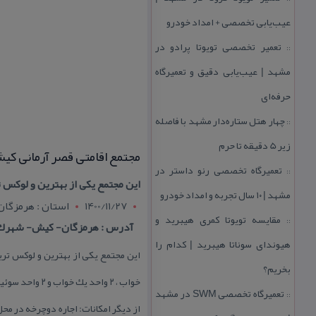
عیب‌یابی تخصصی + امداد خودرو
تعمیر تخصصی تویوتا پرادو در
::
مشهد | عیب‌یابی دقیق و تعمیرگاه
حرفه‌ای
چهار هتل‌ ستاره‌دار مشهد با فاصله
::
زیر 5 دقیقه تا حرم
مجتمع اقامتی قصر آرمانی كی
تعمیرگاه تخصصی رنو داستر در
::
این مجتمع یكی از بهترین و لوكس
مشهد | ۱۰ سال تجربه و امداد خودرو
1400/11/27
استان : هرمزگان
مقایسه تویوتا كمری هیبرید و
::
آدرس : هرمزگان- كیش- شهرك ص
هیوندای سوناتا هیبرید | كدام را
بخریم؟
خواب ، ۲ واحد یك خواب و ۲ واحد سوئیت می باشد . فاصله این مجتمع تا مركز شهر با تاكسی حدود ۳ دقیقه است .
تعمیرگاه تخصصی SWM در مشهد
::