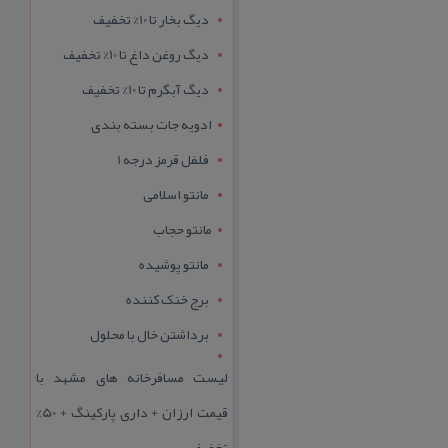
دیگ بخار تا 10% تخفیف
دیگ روغن داغ تا 10% تخفیف
دیگ آبگرم تا 10% تخفیف
ادویه جات بسته بندی
فلفل قرمز درجه 1
مانتو اسلامی
مانتو حجاب
مانتو پوشیده
برج خنک کننده
برداشتن خال با محلول
لیست مسافرخانه های مشهد با
قیمت ارزان + داری پارکینگ + 50%
تخفیف