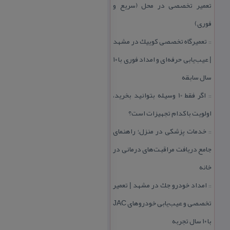
تعمیر تخصصی در محل (سریع و
فوری)
تعمیرگاه تخصصی كوییك در مشهد
::
| عیب‌یابی حرفه‌ای و امداد فوری با ۱۰
سال سابقه
اگر فقط 10 وسیله بتوانید بخرید،
::
اولویت با كدام تجهیزات است؟
خدمات پزشكی در منزل؛ راهنمای
::
جامع دریافت مراقبت‌های درمانی در
خانه
امداد خودرو جك در مشهد | تعمیر
::
تخصصی و عیب‌یابی خودروهای JAC
با ۱۰ سال تجربه