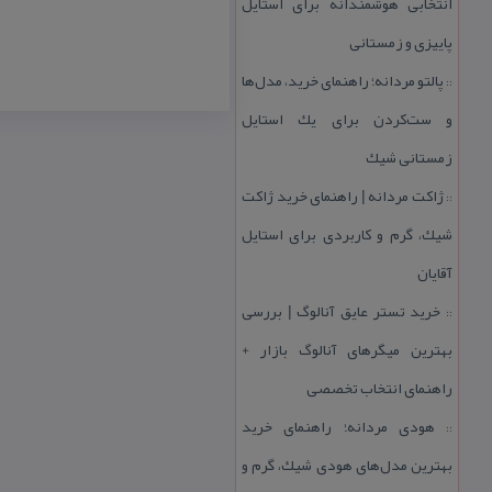
انتخابی هوشمندانه برای استایل
پاییزی و زمستانی
پالتو مردانه؛ راهنمای خرید، مدل‌ها
::
و ست‌كردن برای یك استایل
زمستانی شیك
ژاكت مردانه | راهنمای خرید ژاكت
::
شیك، گرم و كاربردی برای استایل
آقایان
خرید تستر عایق آنالوگ | بررسی
::
بهترین میگرهای آنالوگ بازار +
راهنمای انتخاب تخصصی
هودی مردانه؛ راهنمای خرید
::
بهترین مدل‌های هودی شیك، گرم و