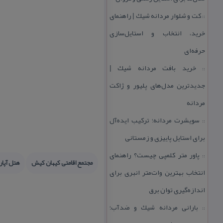
كت و شلوار مردانه شیك | راهنمای
::
خرید، انتخاب و استایل‌سازی
حرفه‌ای
خرید بافت مردانه شیك |
::
جدیدترین مدل‌های پلیور و ژاكت
مردانه
سویشرت مردانه؛ تركیب ایده‌آل
::
برای استایل پاییزی و زمستانی
پاور متر كلمپی چیست؟ راهنمای
::
مجتمع اقامتی كیهان كیش
هتل آپار
انتخاب بهترین وات‌متر انبری برای
اندازه‌گیری توان برق
بارانی مردانه شیك و ضدآب؛
::