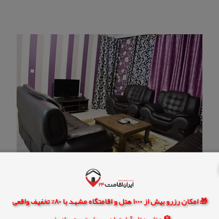
🎁 امکان رزرو بیش از 1000 هتل و اقامتگاه مشهد با 80% تخفیف واقعی
🏨 هتل، هتل آپارتمان، سوئیت و مهمانپذیر