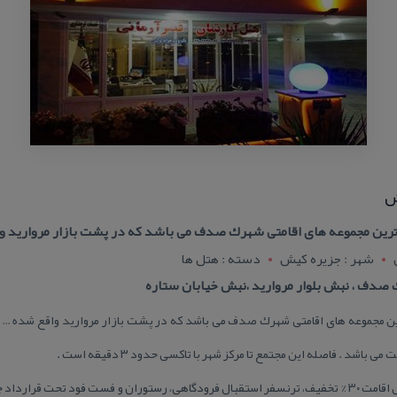
ش
 ترین مجموعه های اقامتی شهرك صدف می باشد كه در پشت بازار مروارید و
شهر : جزيره کيش
دسته : هتل ها
دف ، نبش بلوار مروارید ،نبش خیابان ستاره
از دیگر امكانات: اجاره دوچرخه در محل اقامت ۳۰ % تخفیف، ترنسفر استقبال فرودگاهی، رستوران و فست 