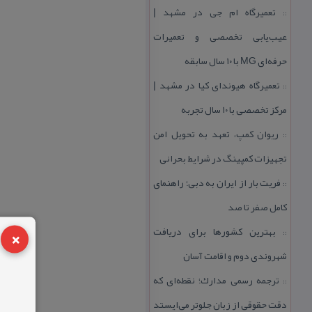
تعمیرگاه ام جی در مشهد |
::
عیب‌یابی تخصصی و تعمیرات
حرفه‌ای MG با ۱۰ سال سابقه
تعمیرگاه هیوندای كیا در مشهد |
::
مركز تخصصی با ۱۰ سال تجربه
ریوان كمپ، تعهد به تحویل امن
::
تجهیزات كمپینگ در شرایط بحرانی
فریت بار از ایران به دبی؛ راهنمای
::
كامل صفر تا صد
×
بهترین كشورها برای دریافت
::
شهروندی دوم و اقامت آسان
ترجمه رسمی مدارك؛ نقطه‌ای كه
::
دقت حقوقی از زبان جلوتر می‌ایستد