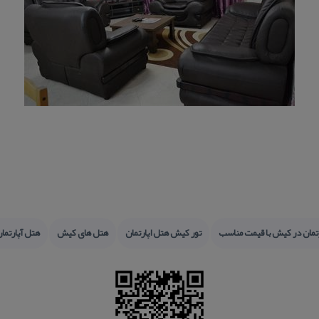
تمان در كیش با قیمت مناسب
تور كیش هتل اپارتمان
هتل های كیش
هتل آپارتما