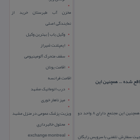
مخزن آب طبرستان خرید از
نمایندگی اصلی
وکیل یاب | بهترین وکیل
ایمپلنت شیراز
سقف متحرک آلومینیومی
اقامت یونان
اقامت فرانسه
اقع شده … همچنین این
درب اتوماتیک مشهد
میز ناهار خوری
این مجتمع یكی از بهترین و لوكس ترین مجموعه های اقامتی شهرك صدف می باشد كه در پشت بازار مروارید واقع شده … همچنین این مجتمع دارای ۸ واحد دو
ویزیت پزشک عمومی در منزل مشهد
محلول خالبرداری
exchange montreal
فود تحت قرارداد جهت سفارش تلفنی با سرویس رایگان