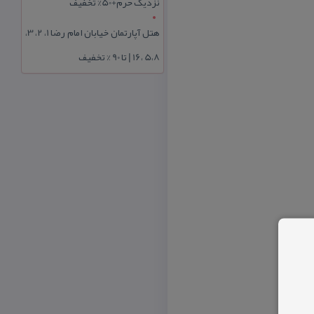
نزدیک حرم+50% تخفیف
هتل آپارتمان خیابان امام رضا 1، 2، 3،
5،8 ،16 | تا 90 % تخفیف