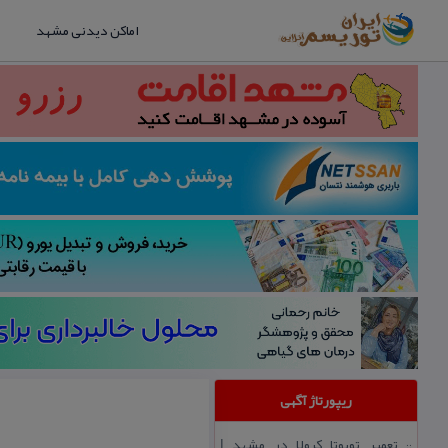
اماکن دیدنی مشهد
ریپورتاژ آگهی
تعمیر تویوتا كرولا در مشهد |
::