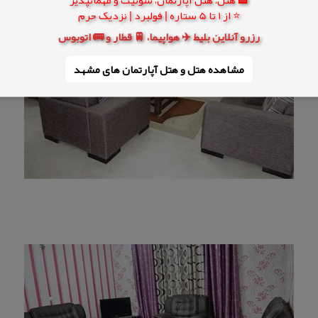
⭐ از 1 تا 5 ستاره | فولبرد | نزدیک حرم
رزرو آنلاین بلیط ✈️ هواپیما، 🚆 قطار و 🚌 اتوبوس
مشاهده هتل و هتل‌ آپارتمان های مشهد