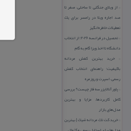
از ویلای جنگلی تا ساحلی، صفر تا
::
صد اجاره ویلا در رامسر برای یك
تعطیلات خاطره‌انگیز
تحصیل در فرانسه 2026؛ از انتخاب
::
دانشگاه تا اخذ ویزا گام به گام
خرید بهترین كفش مردانه
::
باكیفیت؛ راهنمای انتخاب كفش
رسمی، اسپرت و روزمره
پاور آنالایزر سه فاز چیست؟ بررسی
::
كامل كاربردها، مزایا و بهترین
مدل‌های بازار
خرید كت تك مردانه شیك | بهترین
::
مدل‌ها برای استایل رسمی و كژوال