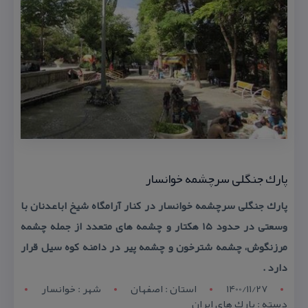
پارك جنگلی سرچشمه خوانسار
پارك جنگلی سرچشمه خوانسار در كنار آرامگاه شیخ اباعدنان با
وسعتی در حدود ۱۵ هكتار و چشمه های متعدد از جمله چشمه
مرزنگوش، چشمه شترخون و چشمه پیر در دامنه كوه سیل قرار
دارد .
1400/11/27
استان : اصفهان
شهر : خوانسار
دسته : پارك های ایران