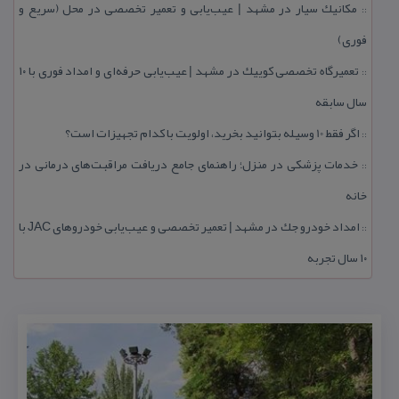
مكانیك سیار در مشهد | عیب‌یابی و تعمیر تخصصی در محل (سریع و
::
فوری)
تعمیرگاه تخصصی كوییك در مشهد | عیب‌یابی حرفه‌ای و امداد فوری با ۱۰
::
سال سابقه
اگر فقط 10 وسیله بتوانید بخرید، اولویت با كدام تجهیزات است؟
::
خدمات پزشكی در منزل؛ راهنمای جامع دریافت مراقبت‌های درمانی در
::
خانه
امداد خودرو جك در مشهد | تعمیر تخصصی و عیب‌یابی خودروهای JAC با
::
۱۰ سال تجربه