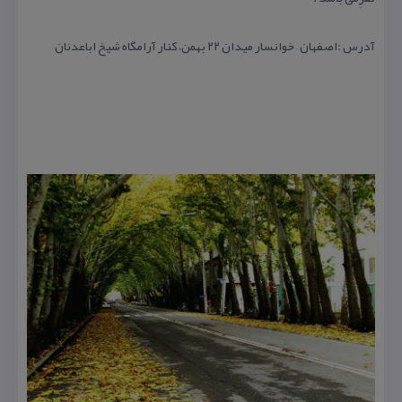
آدرس :اصفهان – خوانسار میدان ۲۲ بهمن، كنار آرامگاه شیخ اباعدنان