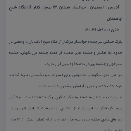
آدرس : اصفهان – خوانسار میدان ۲۲ بهمن، كنار آرامگاه شیخ
اباعدنان
تلفن : 66059000-021
پارك جنگلی سرچشمه خوانسار در كنار آرامگاه شیخ اباعدنان با وسعتی در
حدود ۱۵ هكتار و چشمه های متعدد از جمله چشمه مرزنگوش، چشمه
شترخون و چشمه پیر در دامنه كوه سیل قرار دارد .
در این محل سكوهای مخصوص برای استراحت و نشستن تعبیه شده تا
بازدیدكننده ها راحتی و آرامش بیشتری داشته باشند .
این پارك به عنوان منطقه نمونه گردشگری برگزیده شده است . میانگین
ورود گردشگر به این پارك از ابتدای اردیبهشت تا پایان شهریور در
روزهای عادی هفته حدود سه هزار نفر و در ایام تعطیل بیش از ۱۲ هزار
نفرِمی باشد .