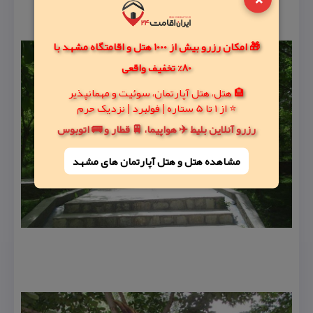
🎁 امکان رزرو بیش از 1000 هتل و اقامتگاه مشهد با
80% تخفیف واقعی
🏨 هتل، هتل آپارتمان، سوئیت و مهمانپذیر
⭐ از 1 تا 5 ستاره | فولبرد | نزدیک حرم
رزرو آنلاین بلیط ✈️ هواپیما، 🚆 قطار و 🚌 اتوبوس
مشاهده هتل و هتل‌ آپارتمان های مشهد