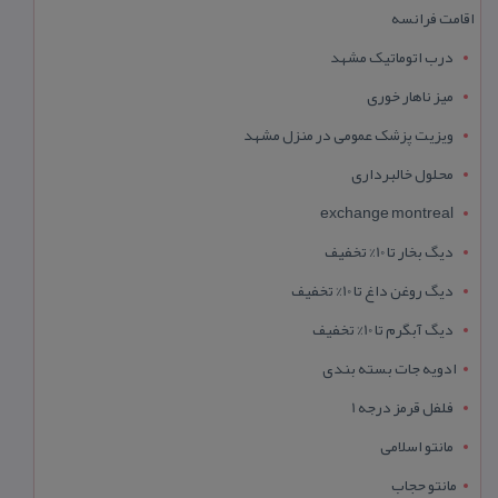
اقامت فرانسه
درب اتوماتیک مشهد
میز ناهار خوری
ویزیت پزشک عمومی در منزل مشهد
محلول خالبرداری
exchange montreal
دیگ بخار تا 10% تخفیف
دیگ روغن داغ تا 10% تخفیف
دیگ آبگرم تا 10% تخفیف
ادویه جات بسته بندی
فلفل قرمز درجه 1
مانتو اسلامی
مانتو حجاب