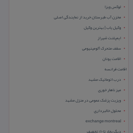
لوکس ویزا
مخزن آب طبرستان خرید از نمایندگی اصلی
وکیل یاب | بهترین وکیل
ایمپلنت شیراز
سقف متحرک آلومینیومی
اقامت یونان
اقامت فرانسه
درب اتوماتیک مشهد
میز ناهار خوری
ویزیت پزشک عمومی در منزل مشهد
محلول خالبرداری
exchange montreal
دیگ بخار تا 10% تخفیف