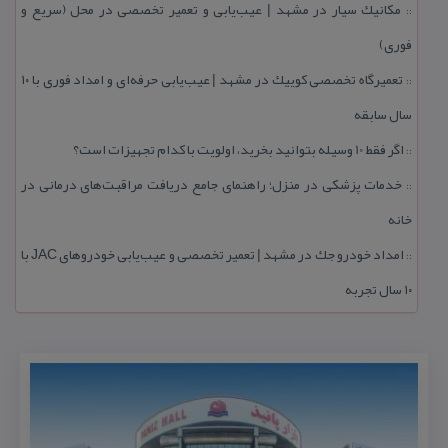
مكانیك سیار در مشهد | عیب‌یابی و تعمیر تخصصی در محل (سریع و
::
فوری)
تعمیرگاه تخصصی كوییك در مشهد | عیب‌یابی حرفه‌ای و امداد فوری با ۱۰
::
سال سابقه
اگر فقط 10 وسیله بتوانید بخرید، اولویت با كدام تجهیزات است؟
::
خدمات پزشكی در منزل؛ راهنمای جامع دریافت مراقبت‌های درمانی در
::
خانه
امداد خودرو جك در مشهد | تعمیر تخصصی و عیب‌یابی خودروهای JAC با
::
۱۰ سال تجربه