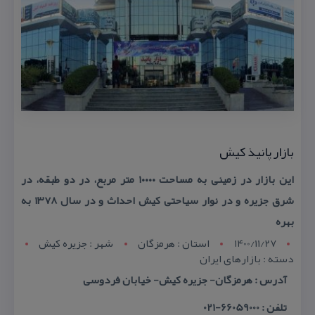
بازار پانیذ كیش
این بازار در زمینی به مساحت ۱۰۰۰۰ متر مربع، در دو طبقه، در
شرق جزیره و در نوار سیاحتی كیش احداث و در سال ۱۳۷۸ به
بهره
1400/11/27
استان : هرمزگان
شهر : جزيره کيش
دسته : بازارهای ایران
آدرس : هرمزگان- جزیره كیش- خیابان فردوسی
تلفن : 66059000-021