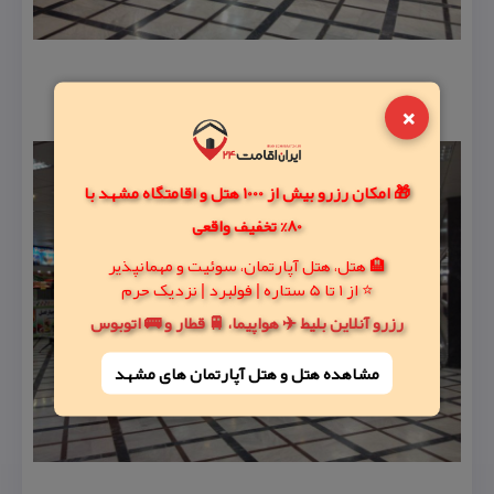
×
🎁 امکان رزرو بیش از 1000 هتل و اقامتگاه مشهد با
80% تخفیف واقعی
🏨 هتل، هتل آپارتمان، سوئیت و مهمانپذیر
⭐ از 1 تا 5 ستاره | فولبرد | نزدیک حرم
رزرو آنلاین بلیط ✈️ هواپیما، 🚆 قطار و 🚌 اتوبوس
مشاهده هتل و هتل‌ آپارتمان های مشهد