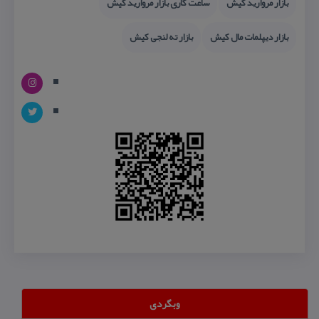
بازار مروارید كیش
ساعت كاری بازار مروارید كیش
بازار دیپلمات مال كیش
بازار ته لنجی كیش
وبگردی