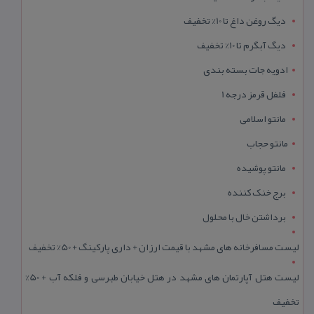
دیگ روغن داغ تا 10% تخفیف
دیگ آبگرم تا 10% تخفیف
ادویه جات بسته بندی
فلفل قرمز درجه 1
مانتو اسلامی
مانتو حجاب
مانتو پوشیده
برج خنک کننده
برداشتن خال با محلول
لیست مسافرخانه های مشهد با قیمت ارزان + داری پارکینگ + 50% تخفیف
لیست هتل آپارتمان های مشهد در هتل خیابان طبرسی و فلکه آب + 50%
تخفیف