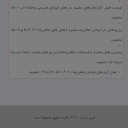
لیست هتل آپارتمان های مشهد در هتل خیابان طبرسی و فلکه آب + 50%
تخفیف
رزرو هتل در خیابان امام رضا مشهد | هتل‌ های امام رضا 1، 2، 3، 5 و 8+50%
تخفیف
بهترین هتل مشهد با صبحانه، ناهار و شام | رزرو هتل مشهد با غذا نزدیک
حرم+50% تخفیف
هتل آپارتمان خیابان امام رضا 1، 2، 3، 5،8 ،16 | تا 90 % تخفیف
کپی رایت © 2021. کلیه حقوق محفوظ است