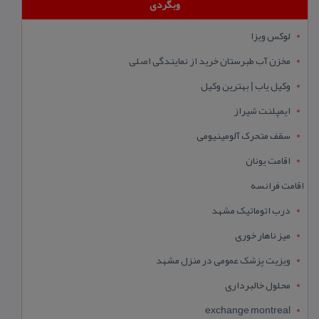
وبگردی
لوکس ویزا
مخزن آب طبرستان خرید از نمایندگی اصلی
وکیل یاب | بهترین وکیل
ایمپلنت شیراز
سقف متحرک آلومینیومی
اقامت یونان
اقامت فرانسه
درب اتوماتیک مشهد
میز ناهار خوری
ویزیت پزشک عمومی در منزل مشهد
محلول خالبرداری
exchange montreal