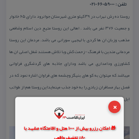
تلفن : 66059000-021
روستا ده رش نهراب در ۳۹ كیلو متری شهرستان جوانرود دارای ۶۵ خانوار
و جمعیت ۳۷۶ نفر می باشد . اهالی این روستا متیع دین اسلام وشافعی
مذهب وزبان ان ها كردی با لهجهی سورانی می باشد. مردمان این روستا
مردمانی متدین با فرهنگ -زحمت كش وبا تلاش هستند شغل اصلی ان ها
كشاورزی ودامداری می باشد ودارای جاذبه های گردشگری فراوانی
میباشد كه میتوان به كو های بنیگز وچشمه های فراوان اشاره نمود كه در
فصل بهار مسافران زیادی را به خود جذب مینمایداین روستا هم از طوائب
ایل قبادی میباشد.
×
🎁 امکان رزرو بیش از 1000 هتل و اقامتگاه مشهد با
80% تخفیف واقعی