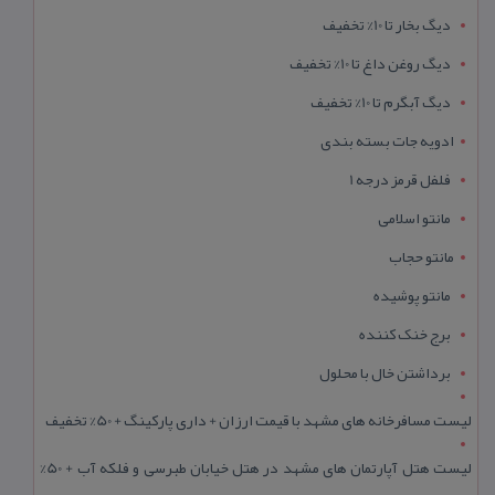
دیگ بخار تا 10% تخفیف
دیگ روغن داغ تا 10% تخفیف
دیگ آبگرم تا 10% تخفیف
ادویه جات بسته بندی
فلفل قرمز درجه 1
مانتو اسلامی
مانتو حجاب
مانتو پوشیده
برج خنک کننده
برداشتن خال با محلول
لیست مسافرخانه های مشهد با قیمت ارزان + داری پارکینگ + 50% تخفیف
لیست هتل آپارتمان های مشهد در هتل خیابان طبرسی و فلکه آب + 50%