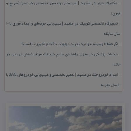
مكانیك سیار در مشهد | عیب‌یابی و تعمیر تخصصی در محل (سریع و
::
فوری)
تعمیرگاه تخصصی كوییك در مشهد | عیب‌یابی حرفه‌ای و امداد فوری با ۱۰
::
سال سابقه
اگر فقط 10 وسیله بتوانید بخرید، اولویت با كدام تجهیزات است؟
::
خدمات پزشكی در منزل؛ راهنمای جامع دریافت مراقبت‌های درمانی در
::
خانه
امداد خودرو جك در مشهد | تعمیر تخصصی و عیب‌یابی خودروهای JAC با
::
۱۰ سال تجربه