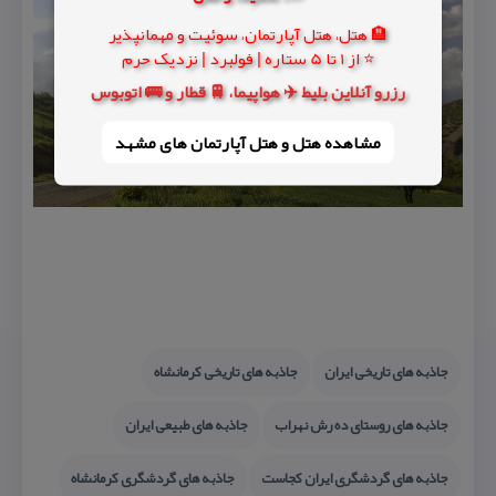
🏨 هتل، هتل آپارتمان، سوئیت و مهمانپذیر
⭐ از 1 تا 5 ستاره | فولبرد | نزدیک حرم
رزرو آنلاین بلیط ✈️ هواپیما، 🚆 قطار و 🚌 اتوبوس
مشاهده هتل و هتل‌ آپارتمان های مشهد
جاذبه های تاریخی ایران
جاذبه های تاریخی كرمانشاه
جاذبه های روستای ده رش نهراب
جاذبه های طبیعی ایران
جاذبه های گردشگری ایران كجاست
جاذبه های گردشگری كرمانشاه