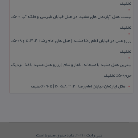
تخفیف
لیست هتل آپارتمان های مشهد در هتل خیابان طبرسی و فلکه آب + 50%
تخفیف
رزرو هتل در خیابان امام رضا مشهد | هتل‌ های امام رضا 1، 2، 3، 5 و 8+50%
تخفیف
بهترین هتل مشهد با صبحانه، ناهار و شام | رزرو هتل مشهد با غذا نزدیک
حرم+50% تخفیف
هتل آپارتمان خیابان امام رضا 1، 2، 3، 5،8 ،16 | تا 90 % تخفیف
کپی رایت © 2021. کلیه حقوق محفوظ است