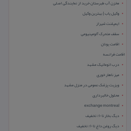
مخزن آب طبرستان خرید از نمایندگی اصلی
وکیل یاب | بهترین وکیل
ایمپلنت شیراز
سقف متحرک آلومینیومی
اقامت یونان
اقامت فرانسه
درب اتوماتیک مشهد
میز ناهار خوری
ویزیت پزشک عمومی در منزل مشهد
محلول خالبرداری
exchange montreal
دیگ بخار تا 10% تخفیف
دیگ روغن داغ تا 10% تخفیف