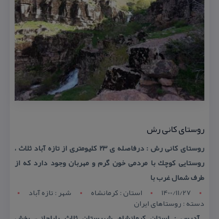
روستای كانی رش
روستای كانی رش : درفاصله ی ۲۳ كلیومتری از تازه آباد ثلاث ،
روستایی كوچك با مردمی خون گرم و مهربان وجود دارد كه از
طرف شمال غرب با
1400/11/27
استان : کرمانشاه
شهر : تازه آباد
دسته : روستاهای ایران
آدرس : استان كرمانشاه، شهرستان ثلاث باباجانی، بخش