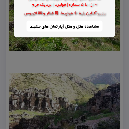
⭐ از 1 تا 5 ستاره | فولبرد | نزدیک حرم
رزرو آنلاین بلیط ✈️ هواپیما، 🚆 قطار و 🚌 اتوبوس
مشاهده هتل و هتل‌ آپارتمان های مشهد