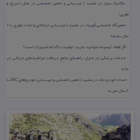
مكانیك سیار در مشهد | عیب‌یابی و تعمیر تخصصی در محل (سریع و
::
فوری)
تعمیرگاه تخصصی كوییك در مشهد | عیب‌یابی حرفه‌ای و امداد فوری با ۱۰
::
سال سابقه
اگر فقط 10 وسیله بتوانید بخرید، اولویت با كدام تجهیزات است؟
::
خدمات پزشكی در منزل؛ راهنمای جامع دریافت مراقبت‌های درمانی در
::
خانه
امداد خودرو جك در مشهد | تعمیر تخصصی و عیب‌یابی خودروهای JAC با
::
۱۰ سال تجربه