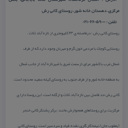
مركزی، دهستان خانه شور، روستای كانی رش
تلفن : 66059000-021
روستای كانی رش : درفاصله ی ۲۳ كلیومتری از تازه آباد ثلاث ،
روستایی كوچك با مردمی خون گرم و مهربان وجود دارد كه از طرف
شمال غرب با كشور عراق،ازسمت شرق با شهرتازه آباد از جانب شمال
به منطقه خانه شور و از طرف جنوب به روستای كیله سفید محدود است.
كانی رش حد فاصل بین تازه آباد ثلاث و ازگله است. این روستا دارا ی
مركزیت برای روستاهای همجوارش مانند: بركر،پشتكر،كانی خنجر
(یعقوب جان)،نیمه كار گاری،نقده، فیاد و سردسیر است. روستای كانی