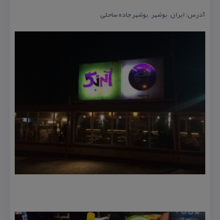
آدرس: ایران – بوشهر – بوشهر جاده ساحلی