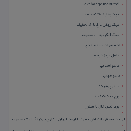
exchange montreal
دیگ بخار تا 10% تخفیف
دیگ روغن داغ تا 10% تخفیف
دیگ آبگرم تا 10% تخفیف
ادویه جات بسته بندی
فلفل قرمز درجه 1
مانتو اسلامی
مانتو حجاب
مانتو پوشیده
برج خنک کننده
برداشتن خال با محلول
لیست مسافرخانه های مشهد با قیمت ارزان + داری پارکینگ + 50% تخفیف