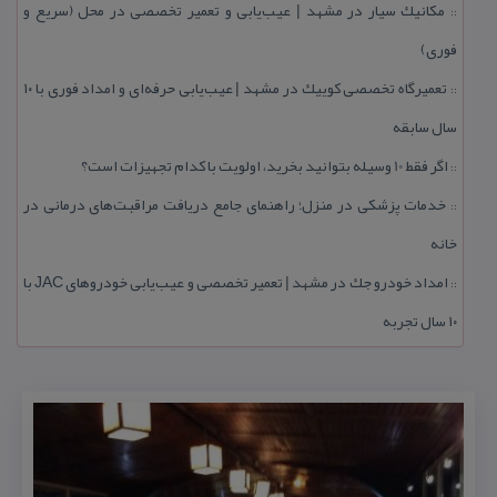
مكانیك سیار در مشهد | عیب‌یابی و تعمیر تخصصی در محل (سریع و
::
فوری)
تعمیرگاه تخصصی كوییك در مشهد | عیب‌یابی حرفه‌ای و امداد فوری با ۱۰
::
سال سابقه
اگر فقط 10 وسیله بتوانید بخرید، اولویت با كدام تجهیزات است؟
::
خدمات پزشكی در منزل؛ راهنمای جامع دریافت مراقبت‌های درمانی در
::
خانه
امداد خودرو جك در مشهد | تعمیر تخصصی و عیب‌یابی خودروهای JAC با
::
۱۰ سال تجربه