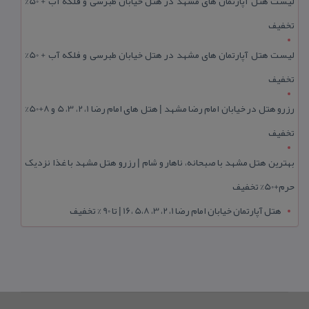
لیست هتل آپارتمان های مشهد در هتل خیابان طبرسی و فلکه آب + 50%
تخفیف
لیست هتل آپارتمان های مشهد در هتل خیابان طبرسی و فلکه آب + 50%
تخفیف
رزرو هتل در خیابان امام رضا مشهد | هتل‌ های امام رضا 1، 2، 3، 5 و 8+50%
تخفیف
بهترین هتل مشهد با صبحانه، ناهار و شام | رزرو هتل مشهد با غذا نزدیک
حرم+50% تخفیف
هتل آپارتمان خیابان امام رضا 1، 2، 3، 5،8 ،16 | تا 90 % تخفیف