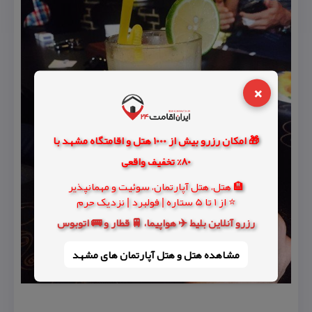
×
🎁 امکان رزرو بیش از 1000 هتل و اقامتگاه مشهد با
80% تخفیف واقعی
🏨 هتل، هتل آپارتمان، سوئیت و مهمانپذیر
⭐ از 1 تا 5 ستاره | فولبرد | نزدیک حرم
رزرو آنلاین بلیط ✈️ هواپیما، 🚆 قطار و 🚌 اتوبوس
مشاهده هتل و هتل‌ آپارتمان های مشهد