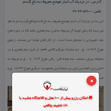
آدرس : در نزدیك آب انبار موضع معروف به باغ گندم
تلفن : 66059000-021
این بنا در نزدیك آب انبار موضع معروف به باغ گندم واقع گردیده و به نظر
می رسد كه بنای اولیه آن مربوط به قرن نهم هجری باشد كه در دوره های
بعد تغییراتی را متحمل شده است . از آثار قابل توجه این مسجد، زیلوی
مورخ ۱۱۸۲ ه-. ق ، دو مشبك نورگیر كاشی ظاهرا از قرن نهم هجری و در
محوطه بیرون مسجد، سه لوحه قبر- یكی مورخ ۷۸۲ – ه- . ق و مربوط به
حاجی زین العابدین علی بن نجم الدین محمودیه، دیگری مورخ ۱۰۴۴ه-. ق و
×
مربوط به ابوالحسن نامی و سومی مورخ ۱۰۸۳ ه-. ق – است .
🎁 امکان رزرو بیش از 1000 هتل و اقامتگاه مشهد با
80% تخفیف واقعی