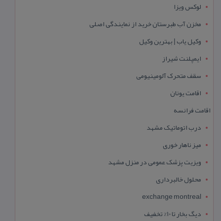
لوکس ویزا
مخزن آب طبرستان خرید از نمایندگی اصلی
وکیل یاب | بهترین وکیل
ایمپلنت شیراز
سقف متحرک آلومینیومی
اقامت یونان
اقامت فرانسه
درب اتوماتیک مشهد
میز ناهار خوری
ویزیت پزشک عمومی در منزل مشهد
محلول خالبرداری
exchange montreal
دیگ بخار تا 10% تخفیف