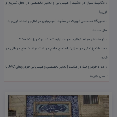
مكانیك سیار در مشهد | عیب‌یابی و تعمیر تخصصی در محل (سریع و
::
فوری)
تعمیرگاه تخصصی كوییك در مشهد | عیب‌یابی حرفه‌ای و امداد فوری با ۱۰
::
سال سابقه
اگر فقط 10 وسیله بتوانید بخرید، اولویت با كدام تجهیزات است؟
::
خدمات پزشكی در منزل؛ راهنمای جامع دریافت مراقبت‌های درمانی در
::
خانه
امداد خودرو جك در مشهد | تعمیر تخصصی و عیب‌یابی خودروهای JAC با
::
۱۰ سال تجربه