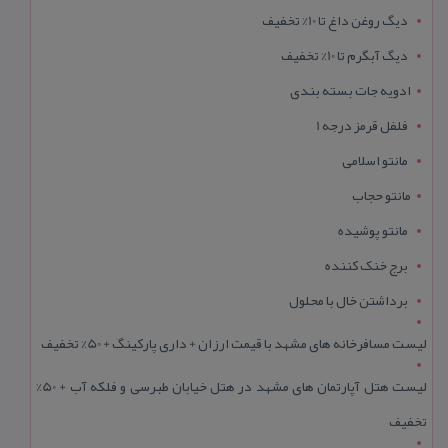
دیگ روغن داغ تا 10% تخفیف
دیگ آبگرم تا 10% تخفیف
ادویه جات بسته بندی
فلفل قرمز درجه 1
مانتو اسلامی
مانتو حجاب
مانتو پوشیده
برج خنک کننده
برداشتن خال با محلول
لیست مسافرخانه های مشهد با قیمت ارزان + داری پارکینگ + 50% تخفیف
لیست هتل آپارتمان های مشهد در هتل خیابان طبرسی و فلکه آب + 50%
تخفیف