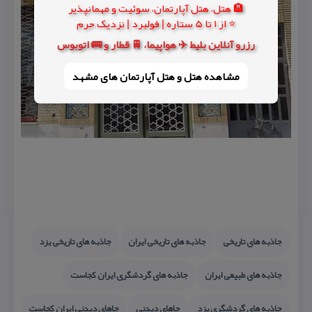
🏨 هتل، هتل آپارتمان، سوئیت و مهمانپذیر
⭐ از 1 تا 5 ستاره | فولبرد | نزدیک حرم
رزرو آنلاین بلیط ✈️ هواپیما، 🚆 قطار و 🚌 اتوبوس
مشاهده هتل و هتل‌ آپارتمان های مشهد
جاذبه های تاریخی
جاذبه های تاریخی ایران
جاذبه های تاریخی یزد
جاذبه های طبیعی ایران
جاذبه های گردشگری ایران كجاست
جاذبه های گردشگری یزد
جاهای دیدنی
جاهای دیدنی ایران كجاست