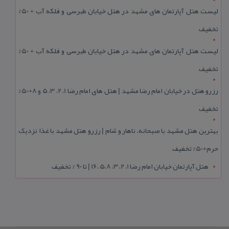
لیست هتل آپارتمان های مشهد در هتل خیابان طبرسی و فلکه آب + 50%
تخفیف
لیست هتل آپارتمان های مشهد در هتل خیابان طبرسی و فلکه آب + 50%
تخفیف
رزرو هتل در خیابان امام رضا مشهد | هتل‌ های امام رضا 1، 2، 3، 5 و 8+50%
تخفیف
بهترین هتل مشهد با صبحانه، ناهار و شام | رزرو هتل مشهد با غذا نزدیک
حرم+50% تخفیف
هتل آپارتمان خیابان امام رضا 1، 2، 3، 5،8 ،16 | تا 90 % تخفیف