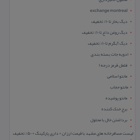
exchange montreal
دیگ بخار تا 10% تخفیف
دیگ روغن داغ تا 10% تخفیف
دیگ آبگرم تا 10% تخفیف
ادویه جات بسته بندی
فلفل قرمز درجه 1
مانتو اسلامی
مانتو حجاب
مانتو پوشیده
برج خنک کننده
برداشتن خال با محلول
لیست مسافرخانه های مشهد با قیمت ارزان + داری پارکینگ + 50% تخفیف