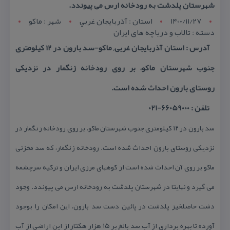
شهرستان پلدشت به رودخانه ارس می پیوندد.
1400/11/27
استان : آذربايجان غربي
شهر : ماکو
دسته : تالاب و دریاچه های ایران
آدرس : استان آذربایجان غربی, ماكو-سد بارون در ۱۲ كیلومتری
جنوب شهرستان ماكو، بر روی رودخانه زنگمار در نزدیكی
روستای بارون احداث شده است.
تلفن : 66059000-021
سد بارون در ۱۲ كیلومتری جنوب شهرستان ماكو، بر روی رودخانه زنگمار در
نزدیكی روستای بارون احداث شده است. رودخانه زنگمار، كه سد مخزنی
ماكو بر روی آن احداث شده است از كوههای مرزی ایران و تركیه سرچشمه
می گیرد و نهایتا در شهرستان پلدشت به رودخانه ارس می پیوندد. وجود
دشت حاصلخیز پلدشت در پائین دست سد بارون، این امكان را بوجود
آورده تا بهره برداری از آب سد بالغ بر ۱۵ هزار هكتار از این اراضی از آب