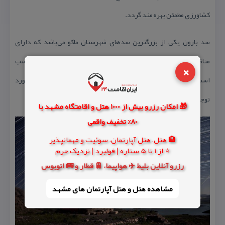
كشاورزی مطمئن بهره مند گردد.
سد بارون یكی از بزرگترین سدهای شهرستان ماكو می‌باشد كه دارای
مناظرزیبا و همچنین دریاچه بزرگی است و برای ماهیگیری نیز مناسب
×
است. سد بارون با توجه به اینكه در كنار كلیسای زور زور قرار گرفته مورد
توجه بسیاری از گردشگران این منطقه است.
🎁 امکان رزرو بیش از 1000 هتل و اقامتگاه مشهد با
80% تخفیف واقعی
🏨 هتل، هتل آپارتمان، سوئیت و مهمانپذیر
⭐ از 1 تا 5 ستاره | فولبرد | نزدیک حرم
رزرو آنلاین بلیط ✈️ هواپیما، 🚆 قطار و 🚌 اتوبوس
مشاهده هتل و هتل‌ آپارتمان های مشهد