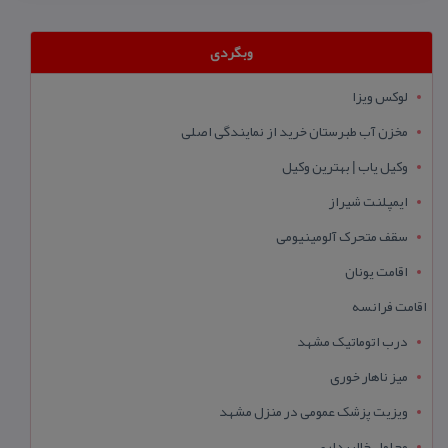
وبگردی
لوکس ویزا
مخزن آب طبرستان خرید از نمایندگی اصلی
وکیل یاب | بهترین وکیل
ایمپلنت شیراز
سقف متحرک آلومینیومی
اقامت یونان
اقامت فرانسه
درب اتوماتیک مشهد
میز ناهار خوری
ویزیت پزشک عمومی در منزل مشهد
محلول خالبرداری