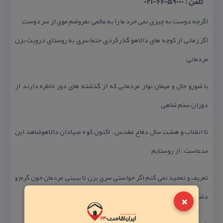
تلفن : 66059000-021
اگرچه دوست به چیزی نمی خرد ما را به عالمی نفروشم موی از سر دوست
اگر زمانی از كوچه های دالاهو گذر كردی حتما سری به روستای درویت بزن
مردمانی
با شورو حال و مهمان نواز مردمانی كه از گذشته های دور خاطره دارند از
دوران ستم شاهی
تا انقلاب و هشت سال دفاع مقدس . اكنون كو ه صیادان دالاهوشاهد این
مدعاست . از روستایم
تعریف و تمجید نمی كنم اگر خواستی سری بزن تا ببینی مردمان خون گرم و
×
دشت زیبای