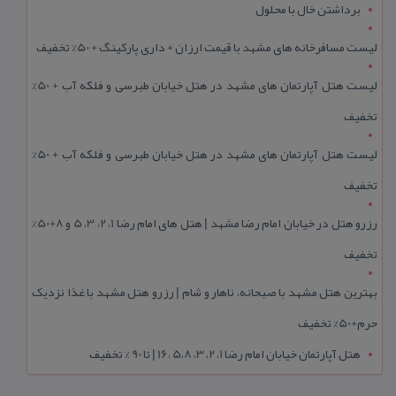
برداشتن خال با محلول
لیست مسافرخانه های مشهد با قیمت ارزان + داری پارکینگ + 50% تخفیف
لیست هتل آپارتمان های مشهد در هتل خیابان طبرسی و فلکه آب + 50%
تخفیف
لیست هتل آپارتمان های مشهد در هتل خیابان طبرسی و فلکه آب + 50%
تخفیف
رزرو هتل در خیابان امام رضا مشهد | هتل‌ های امام رضا 1، 2، 3، 5 و 8+50%
تخفیف
بهترین هتل مشهد با صبحانه، ناهار و شام | رزرو هتل مشهد با غذا نزدیک
حرم+50% تخفیف
هتل آپارتمان خیابان امام رضا 1، 2، 3، 5،8 ،16 | تا 90 % تخفیف