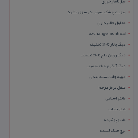
میز ناهار خوری
ویزیت پزشک عمومی در منزل مشهد
محلول خالبرداری
exchange montreal
دیگ بخار تا 10% تخفیف
دیگ روغن داغ تا 10% تخفیف
دیگ آبگرم تا 10% تخفیف
ادویه جات بسته بندی
فلفل قرمز درجه 1
مانتو اسلامی
مانتو حجاب
مانتو پوشیده
برج خنک کننده