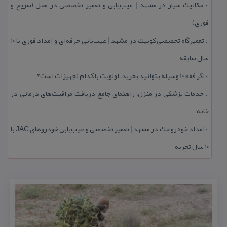
مكانیك سیار در مشهد | عیب‌یابی و تعمیر تخصصی در محل (سریع و
::
فوری)
تعمیرگاه تخصصی كوییك در مشهد | عیب‌یابی حرفه‌ای و امداد فوری با ۱۰
::
سال سابقه
اگر فقط 10 وسیله بتوانید بخرید، اولویت با كدام تجهیزات است؟
::
خدمات پزشكی در منزل؛ راهنمای جامع دریافت مراقبت‌های درمانی در
::
خانه
امداد خودرو جك در مشهد | تعمیر تخصصی و عیب‌یابی خودروهای JAC با
::
۱۰ سال تجربه