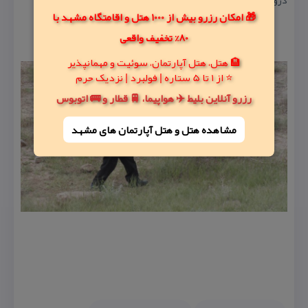
درویت را .
🎁 امکان رزرو بیش از 1000 هتل و اقامتگاه مشهد با
80% تخفیف واقعی
🏨 هتل، هتل آپارتمان، سوئیت و مهمانپذیر
⭐ از 1 تا 5 ستاره | فولبرد | نزدیک حرم
رزرو آنلاین بلیط ✈️ هواپیما، 🚆 قطار و 🚌 اتوبوس
مشاهده هتل و هتل‌ آپارتمان های مشهد