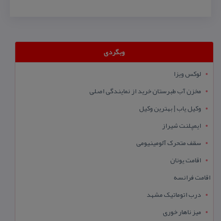
وبگردی
لوکس ویزا
مخزن آب طبرستان خرید از نمایندگی اصلی
وکیل یاب | بهترین وکیل
ایمپلنت شیراز
سقف متحرک آلومینیومی
اقامت یونان
اقامت فرانسه
درب اتوماتیک مشهد
میز ناهار خوری