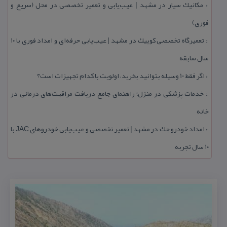
مكانیك سیار در مشهد | عیب‌یابی و تعمیر تخصصی در محل (سریع و
::
فوری)
تعمیرگاه تخصصی كوییك در مشهد | عیب‌یابی حرفه‌ای و امداد فوری با ۱۰
::
سال سابقه
اگر فقط 10 وسیله بتوانید بخرید، اولویت با كدام تجهیزات است؟
::
خدمات پزشكی در منزل؛ راهنمای جامع دریافت مراقبت‌های درمانی در
::
خانه
امداد خودرو جك در مشهد | تعمیر تخصصی و عیب‌یابی خودروهای JAC با
::
۱۰ سال تجربه