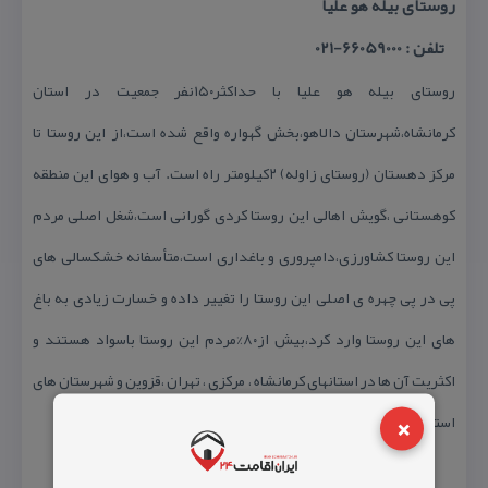
روستای بیله هو علیا
تلفن : 66059000-021
روستای بیله هو علیا با حداكثر۱۵۰نفر جمعیت در استان
كرمانشاه،شهرستان دالاهو،بخش گهواره واقع شده است،از این روستا تا
مركز دهستان ‏(‏روستای زاوله‏)‏ ۲كیلومتر راه است. آب و هوای این منطقه
كوهستانی ،گویش اهالی این روستا كردی گورانی است،شغل اصلی مردم
این روستا كشاورزی،دامپروری و باغداری است،متأسفانه خشكسالی های
پی در پی چهره ی اصلی این روستا را تغییر داده و خسارت زیادی به باغ
های این روستا وارد كرد،بیش از۸۰%مردم این روستا باسواد هستند و
اكثریت آن ها در استانهای كرمانشاه ، مركزی ، تهران ،قزوین و شهرستان های
×
استان كرمانشاه و . . . ساكن هستند.