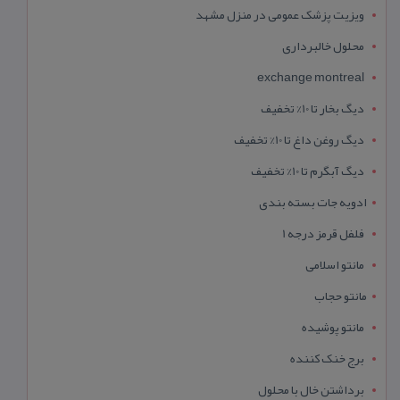
ویزیت پزشک عمومی در منزل مشهد
محلول خالبرداری
exchange montreal
دیگ بخار تا 10% تخفیف
دیگ روغن داغ تا 10% تخفیف
دیگ آبگرم تا 10% تخفیف
ادویه جات بسته بندی
فلفل قرمز درجه 1
مانتو اسلامی
مانتو حجاب
مانتو پوشیده
برج خنک کننده
برداشتن خال با محلول