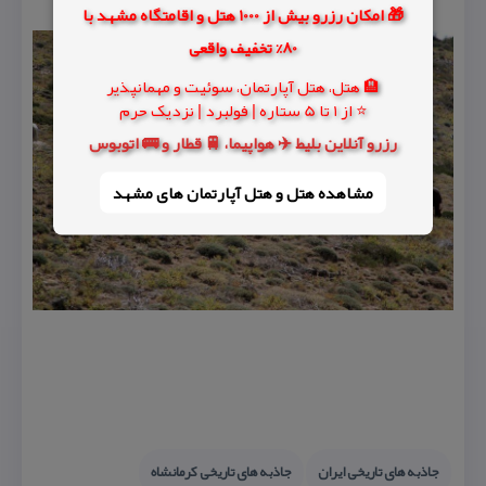
🎁 امکان رزرو بیش از 1000 هتل و اقامتگاه مشهد با
80% تخفیف واقعی
🏨 هتل، هتل آپارتمان، سوئیت و مهمانپذیر
⭐ از 1 تا 5 ستاره | فولبرد | نزدیک حرم
رزرو آنلاین بلیط ✈️ هواپیما، 🚆 قطار و 🚌 اتوبوس
مشاهده هتل و هتل‌ آپارتمان های مشهد
جاذبه های تاریخی ایران
جاذبه های تاریخی كرمانشاه