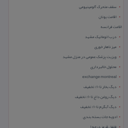
سقف متحرک آلومینیومی
اقامت یونان
اقامت فرانسه
درب اتوماتیک مشهد
میز ناهار خوری
ویزیت پزشک عمومی در منزل مشهد
محلول خالبرداری
exchange montreal
دیگ بخار تا 10% تخفیف
دیگ روغن داغ تا 10% تخفیف
دیگ آبگرم تا 10% تخفیف
ادویه جات بسته بندی
فلفل قرمز درجه 1