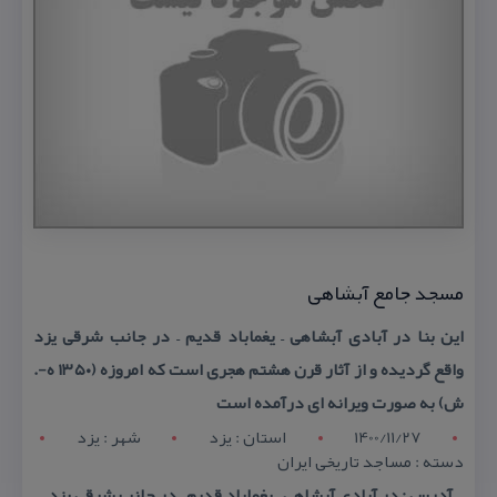
مسجد جامع آبشاهی
این بنا در آبادی آبشاهی – یغماباد قدیم – در جانب شرقی یزد
واقع گردیده و از آثار قرن هشتم هجری است كه امروزه (۱۳۵۰ ه-.
ش) به صورت ویرانه ای درآمده است
1400/11/27
استان : يزد
شهر : يزد
دسته : مساجد تاریخی ایران
آدرس : در آبادی آبشاهی – یغماباد قدیم – در جانب شرقی یزد