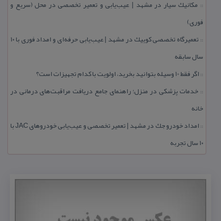
مكانیك سیار در مشهد | عیب‌یابی و تعمیر تخصصی در محل (سریع و
::
فوری)
تعمیرگاه تخصصی كوییك در مشهد | عیب‌یابی حرفه‌ای و امداد فوری با ۱۰
::
سال سابقه
اگر فقط 10 وسیله بتوانید بخرید، اولویت با كدام تجهیزات است؟
::
خدمات پزشكی در منزل؛ راهنمای جامع دریافت مراقبت‌های درمانی در
::
خانه
امداد خودرو جك در مشهد | تعمیر تخصصی و عیب‌یابی خودروهای JAC با
::
۱۰ سال تجربه