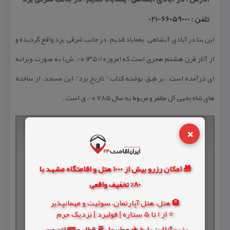
تلفن : 66059000-021
این بنا در آبادی آبشاهی – یغماباد قدیم – در جانب شرقی یزد واقع گردیده و
از آثار قرن هشتم هجری است كه امروزه (۱۳۵۰ ه-. ش) به صورت ویرانه
ای درآمده است . بر طبق نوشته كتاب ” تاریخ یزد”، این مسجد، از ساخته
های شاه یحیی آل مظفر و مربوط به سال ۷۸۵ ه-. ق است .
×
🎁 امکان رزرو بیش از 1000 هتل و اقامتگاه مشهد با
80% تخفیف واقعی
🏨 هتل، هتل آپارتمان، سوئیت و مهمانپذیر
⭐ از 1 تا 5 ستاره | فولبرد | نزدیک حرم
رزرو آنلاین بلیط ✈️ هواپیما، 🚆 قطار و 🚌 اتوبوس