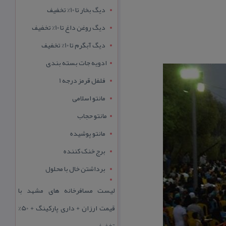
دیگ بخار تا 10% تخفیف
دیگ روغن داغ تا 10% تخفیف
دیگ آبگرم تا 10% تخفیف
ادویه جات بسته بندی
فلفل قرمز درجه 1
مانتو اسلامی
مانتو حجاب
مانتو پوشیده
برج خنک کننده
برداشتن خال با محلول
لیست مسافرخانه های مشهد با
قیمت ارزان + داری پارکینگ + 50%
تخفیف