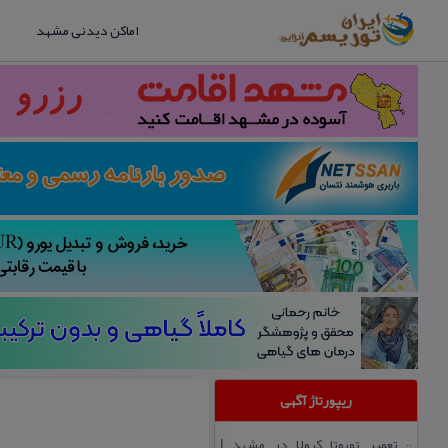
اماکن دیدنی مشهد
ریپورتاژ آگهی
تعمیر تویوتا كرولا در مشهد |
::