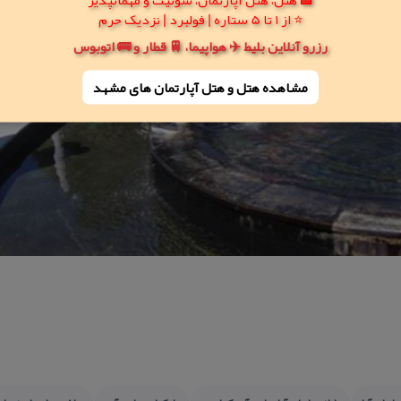
⭐ از 1 تا 5 ستاره | فولبرد | نزدیک حرم
رزرو آنلاین بلیط ✈️ هواپیما، 🚆 قطار و 🚌 اتوبوس
مشاهده هتل و هتل‌ آپارتمان های مشهد