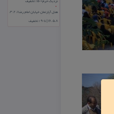
نزدیک حرم+50% تخفیف
هتل آپارتمان خیابان امام رضا 1، 2، 3،
5،8 ،16 | تا 90 % تخفیف