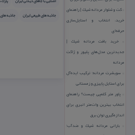
آشنایی با جاهای دیدنی ایران
پارك س
كت و شلوار مردانه شیك | راهنمای
::
جاذبه های طبیعی ایران
جاذبه های
خرید، انتخاب و استایل‌سازی
حرفه‌ای
خرید بافت مردانه شیك |
::
جدیدترین مدل‌های پلیور و ژاكت
مردانه
سویشرت مردانه؛ تركیب ایده‌آل
::
برای استایل پاییزی و زمستانی
پاور متر كلمپی چیست؟ راهنمای
::
انتخاب بهترین وات‌متر انبری برای
اندازه‌گیری توان برق
بارانی مردانه شیك و ضدآب؛
::