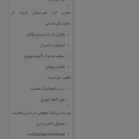
مخزن آب طبرستان خرید از
نمایندگی اصلی
وکیل یاب | بهترین وکیل
ایمپلنت شیراز
سقف متحرک آلومینیومی
اقامت یونان
اقامت فرانسه
درب اتوماتیک مشهد
میز ناهار خوری
ویزیت پزشک عمومی در منزل مشهد
محلول خالبرداری
exchange montreal