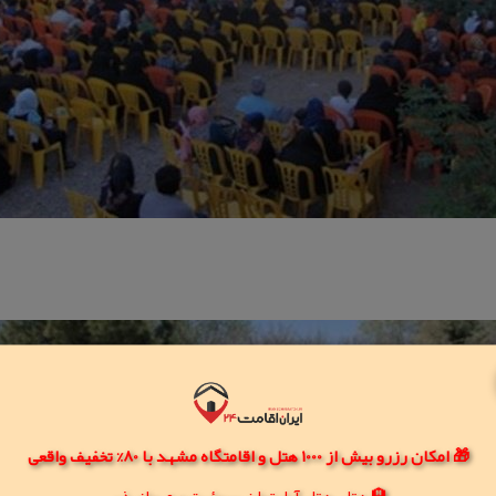
🎁 امکان رزرو بیش از 1000 هتل و اقامتگاه مشهد با 80% تخفیف واقعی
🏨 هتل، هتل آپارتمان، سوئیت و مهمانپذیر