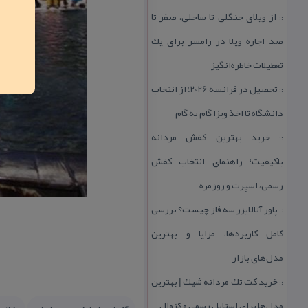
از ویلای جنگلی تا ساحلی، صفر تا
::
صد اجاره ویلا در رامسر برای یك
تعطیلات خاطره‌انگیز
تحصیل در فرانسه 2026؛ از انتخاب
::
دانشگاه تا اخذ ویزا گام به گام
خرید بهترین كفش مردانه
::
باكیفیت؛ راهنمای انتخاب كفش
رسمی، اسپرت و روزمره
پاور آنالایزر سه فاز چیست؟ بررسی
::
كامل كاربردها، مزایا و بهترین
مدل‌های بازار
خرید كت تك مردانه شیك | بهترین
::
مدل‌ها برای استایل رسمی و كژوال