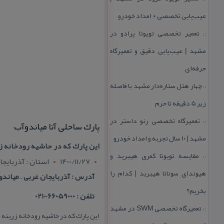
عیب‌یابی تخصصی + امداد خودرو
تعمیر تخصصی تویوتا پرادو در
::
مشهد | عیب‌یابی دقیق و تعمیرگاه
حرفه‌ای
چهار هتل‌ ستاره‌دار مشهد با فاصله
::
زیر 5 دقیقه تا حرم
تعمیرگاه تخصصی رنو داستر در
::
پارك ساحلی آتا میاندوآب
مشهد | ۱۰ سال تجربه و امداد خودرو
این پارك كه در حاشیه رودخانه زر
مقایسه تویوتا كمری هیبرید و
::
1400/11/27
استان : آذربايجا
هیوندای سوناتا هیبرید | كدام را
آدرس : آذربایجان غربی – میاند
بخریم؟
تلفن : 66059000-021
تعمیرگاه تخصصی SWM در مشهد
::
این پارك كه در حاشیه رودخانه زرینه ر