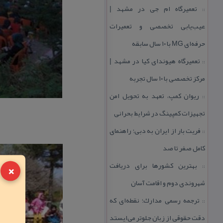
تعمیرگاه ام جی در مشهد |
::
عیب‌یابی تخصصی و تعمیرات
حرفه‌ای MG با ۱۰ سال سابقه
تعمیرگاه هیوندای كیا در مشهد |
::
مركز تخصصی با ۱۰ سال تجربه
ریوان كمپ، تعهد به تحویل امن
::
تجهیزات كمپینگ در شرایط بحرانی
فریت بار از ایران به دبی؛ راهنمای
::
كامل صفر تا صد
×
بهترین كشورها برای دریافت
::
شهروندی دوم و اقامت آسان
ترجمه رسمی مدارك؛ نقطه‌ای كه
::
دقت حقوقی از زبان جلوتر می‌ایستد