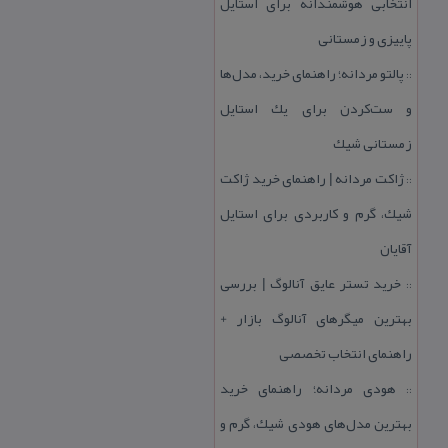
انتخابی هوشمندانه برای استایل
پاییزی و زمستانی
پالتو مردانه؛ راهنمای خرید، مدل‌ها
::
و ست‌كردن برای یك استایل
زمستانی شیك
ژاكت مردانه | راهنمای خرید ژاكت
::
شیك، گرم و كاربردی برای استایل
آقایان
خرید تستر عایق آنالوگ | بررسی
::
بهترین میگرهای آنالوگ بازار +
راهنمای انتخاب تخصصی
هودی مردانه؛ راهنمای خرید
::
بهترین مدل‌های هودی شیك، گرم و