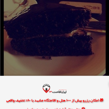
🎁 امکان رزرو بیش از 1000 هتل و اقامتگاه مشهد با 80% تخفیف واقعی
🏨 هتل، هتل آپارتمان، سوئیت و مهمانپذیر