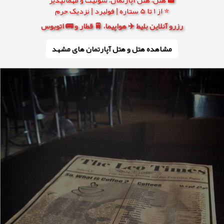
⭐ از 1 تا 5 ستاره | فولبرد | نزدیک حرم
رزرو آنلاین بلیط ✈️ هواپیما، 🚆 قطار و 🚌 اتوبوس
مشاهده هتل و هتل‌ آپارتمان های مشهد