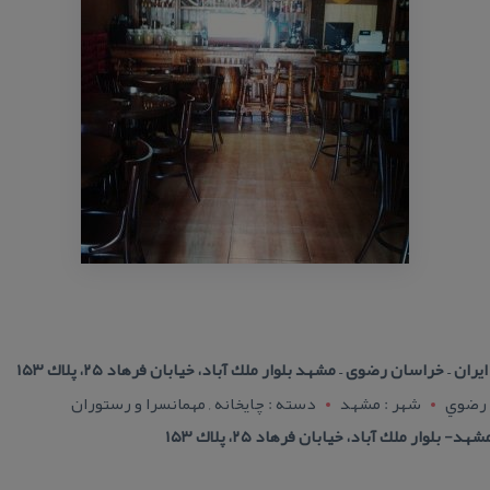
 رضوي
شهر : مشهد
دسته : چایخانه , مهمانسرا و رستوران
وار ملك آباد، خیابان فرهاد ۲۵، پلاك ۱۵۳