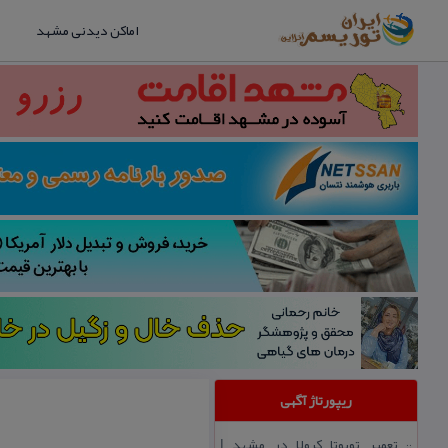
اماکن دیدنی مشهد
ریپورتاژ آگهی
تعمیر تویوتا كرولا در مشهد |
::