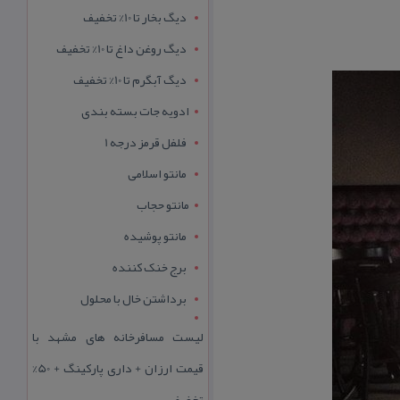
دیگ بخار تا 10% تخفیف
دیگ روغن داغ تا 10% تخفیف
دیگ آبگرم تا 10% تخفیف
ادویه جات بسته بندی
فلفل قرمز درجه 1
مانتو اسلامی
مانتو حجاب
مانتو پوشیده
برج خنک کننده
برداشتن خال با محلول
لیست مسافرخانه های مشهد با
قیمت ارزان + داری پارکینگ + 50%
تخفیف