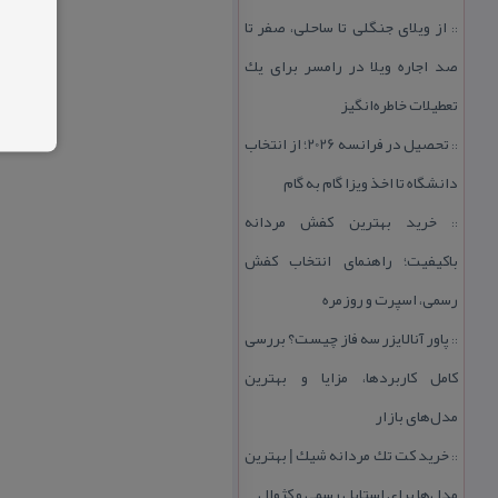
از ویلای جنگلی تا ساحلی، صفر تا
::
صد اجاره ویلا در رامسر برای یك
تعطیلات خاطره‌انگیز
تحصیل در فرانسه 2026؛ از انتخاب
::
دانشگاه تا اخذ ویزا گام به گام
خرید بهترین كفش مردانه
::
باكیفیت؛ راهنمای انتخاب كفش
رسمی، اسپرت و روزمره
پاور آنالایزر سه فاز چیست؟ بررسی
::
كامل كاربردها، مزایا و بهترین
مدل‌های بازار
خرید كت تك مردانه شیك | بهترین
::
مدل‌ها برای استایل رسمی و كژوال