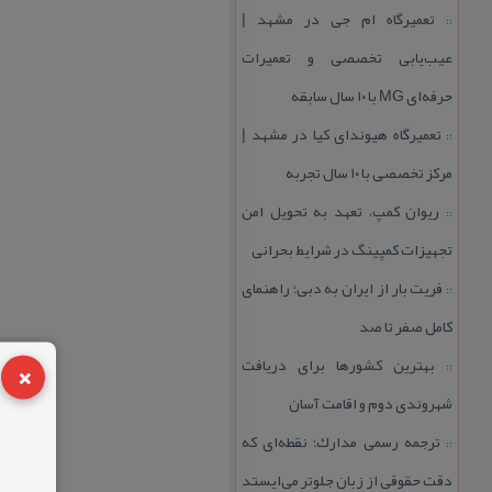
تعمیرگاه ام جی در مشهد |
::
عیب‌یابی تخصصی و تعمیرات
حرفه‌ای MG با ۱۰ سال سابقه
تعمیرگاه هیوندای كیا در مشهد |
::
مركز تخصصی با ۱۰ سال تجربه
ریوان كمپ، تعهد به تحویل امن
::
تجهیزات كمپینگ در شرایط بحرانی
فریت بار از ایران به دبی؛ راهنمای
::
كامل صفر تا صد
×
بهترین كشورها برای دریافت
::
شهروندی دوم و اقامت آسان
ترجمه رسمی مدارك؛ نقطه‌ای كه
::
دقت حقوقی از زبان جلوتر می‌ایستد