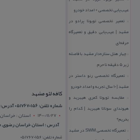
عیب‌یابی تخصصی + امداد خودرو
تعمیر تخصصی تویوتا پرادو در
::
مشهد | عیب‌یابی دقیق و تعمیرگاه
حرفه‌ای
چهار هتل‌ ستاره‌دار مشهد با فاصله
::
زیر 5 دقیقه تا حرم
تعمیرگاه تخصصی رنو داستر در
::
مشهد | ۱۰ سال تجربه و امداد خودرو
كافه لئو مشهد
مقایسه تویوتا كمری هیبرید و
::
شماره تلفن: ۰۵۱۷۶۷۰۱۵۶ آدرس: ایران – خراسان رضوی – مشهد بلوار ملك آباد، خیابان فرهاد ۲۵، پلاك ۱۵۳
هیوندای سوناتا هیبرید | كدام را
1400/11/27
استان : خراسان
بخریم؟
آدرس : استان خراسان رضوی, مشهد- بل
تعمیرگاه تخصصی SWM در مشهد
::
شماره تلفن: ۰۵۱۷۶۷۰۱۵۶