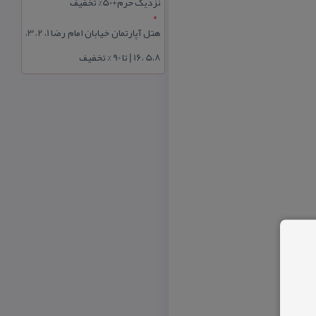
نزدیک حرم+50% تخفیف
هتل آپارتمان خیابان امام رضا 1، 2، 3،
5،8 ،16 | تا 90 % تخفیف