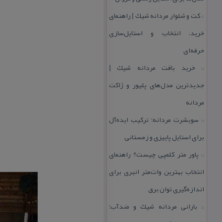
كت و شلوار مردانه شیك | راهنمای
::
خرید، انتخاب و استایل‌سازی
حرفه‌ای
خرید بافت مردانه شیك |
::
جدیدترین مدل‌های پلیور و ژاكت
مردانه
سویشرت مردانه؛ تركیب ایده‌آل
::
برای استایل پاییزی و زمستانی
پاور متر كلمپی چیست؟ راهنمای
::
انتخاب بهترین وات‌متر انبری برای
اندازه‌گیری توان برق
بارانی مردانه شیك و ضدآب؛
::