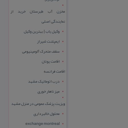
مخزن آب طبرستان خرید از
نمایندگی اصلی
وکیل یاب | بهترین وکیل
ایمپلنت شیراز
سقف متحرک آلومینیومی
اقامت یونان
اقامت فرانسه
درب اتوماتیک مشهد
میز ناهار خوری
ویزیت پزشک عمومی در منزل مشهد
محلول خالبرداری
exchange montreal