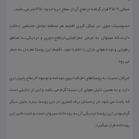
شمالی ۳۵/۹ قرار گرفته،ارتفاع آن از سطح دریا حدود ۱۲۵۰متر می باشد.
خصوصیات جوی: در شكل گیری اقلیم هر منطقه عوامل مختلفی دخالت
دارند،كه میتوان به عرض جغرافیایی،ارتفاع،دوری و نزدیكی،به مناطق
رطوبتی و توده هوای باران زا اشاره نمود. اقلیم این روستا معتدل به شمار
می رود .
شركان نسبت به روستاهای اطراف(نروی،نودشه و نوسود)ارتفاع پایین تری
دارد و به همین دلیل هوای آن نسبتا گرم می باشد و این از دلایلی است
كه باعث می شود در زمستان برف كمتری در این روستا ببارد.دلیل دیگر
گرم بودن این روستا نزدیكی آن به رودخانه سیروان است.و تحت تاثیر این
رودخانه قرار میگیرد.