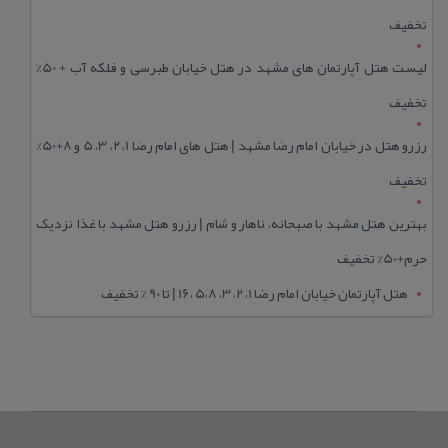
تخفیف
لیست هتل آپارتمان های مشهد در هتل خیابان طبرسی و فلکه آب + 50%
تخفیف
رزرو هتل در خیابان امام رضا مشهد | هتل‌ های امام رضا 1، 2، 3، 5 و 8+50%
تخفیف
بهترین هتل مشهد با صبحانه، ناهار و شام | رزرو هتل مشهد با غذا نزدیک
حرم+50% تخفیف
هتل آپارتمان خیابان امام رضا 1، 2، 3، 5،8 ،16 | تا 90 % تخفیف