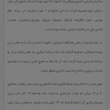
صاحبان اصلی باغهای شركان یك خانواده ۹ نفره بوده اند كه باغهای آن زمان
رامیان خودتقسیم كرده اند.این خانواده ۹ نفره عبارتند از «بابه – مام
یونس – حمزه – كافراله – كیگارا – یاعیشا – میراوا – سوراوا و شعبان» .صاحب
اصلی باغ پدر خانواده یعنی «بابه» بوده است.
در یك محدوده زمانی هنگام استیلای حكومت خانها و بگ زاده ها بر این
روستا وحوالی تصمیم گرفته شد كه برنامه آبیاری به هم ریخته و از نو
برنامه جدیدی تهیه گردد بعد از یك ماه به هیچ جایی نرسیدند ومجبور
شدند برروی برنامه ی قدیمی آبیاری متفق شوند .
جوی مزران با تلاش مردم وكمكهای جهاد كشاورزی شهرستان پاوه در سالهای
۸۰ و ۸۱ برای دو نوبت بازسازی و مرمت شد وحدود۷۰% كار بتن ریزی
وسیمان كاری آن انجام گرفته اما ۳۰% باقی مانده هنوز به همان سبك باقی