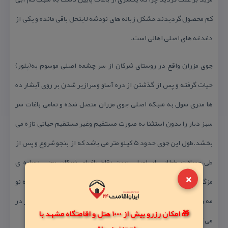
كم محصول گردیدند،مشكل زباله های نودشه لاینحل باقی مانده و یكی از
دغدغه های اصلی اهالی است.
جوی مزران واقع در روستای شركان از سر چشمه اصلی موسوم به(پلور)
حیات گرفته و پس از گذشتن از دره آساو وسرازیر شدن بر روی آبشار ده
ها متری سول به شبكه اصلی جوی مزران متصل شده و تمامی باغات سر
سبز دیار را بدون استثنا به صورت مستقیم وغیر مستقیم حیاتی تازه می
بخشد.طول این جوی حدود ۵ كیلو متر می باشد كه از بنجو شروع و پس از
طی مسافت طولانی از اصلی ترین نقاط باغهای شركان یعنی نساره ی
×
مزگی٬سوراویه٬اسپه گلیر٬نه ره لاره٬به نوروا٬زه ردی بن٬دوه ته وه نله٬به نو
مه ری٬مریم كه٬ملكو آلتونی٬سه روسلمانی٬ده راسوری٬ونهایتا شولگا) سر در
🎁 امکان رزرو بیش از 1000 هتل و اقامتگاه مشهد با
می آورد.