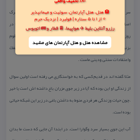
80% تخفیف واقعی
🏨 هتل، هتل آپارتمان، سوئیت و مهمانپذیر
سر سبزی ، نشاط و خرمی باغهای این روستا مدیون جریان خون در شاهرگ
⭐ از 1 تا 5 ستاره | فولبرد | نزدیک حرم
اصلی این جوی یعنی مزران می باشد. اگر بخواهیم ارزش واعتبارآن را در
رزرو آنلاین بلیط ✈️ هواپیما، 🚆 قطار و 🚌 اتوبوس
روزگاران گذشته ببینیم كافی است سری به تاریخ كهن و ادبیات این قوم
مشاهده هتل و هتل‌ آپارتمان های مشهد
بزنیم كه سینه به سینه به ما رسیده و جزء تاریخ واقعی ولاینفك
واعتقادات سنتی ودینی ماست .
مثلا گفته اند در قدیم كسی كه به خواستگاری می رفته است اولین سوال
از زندگی او این بوده كه آیا در زیر جوی مزران باغ داشته اش است یا خیر
.چون حیات وزندگی هر فردی منوط به داشتن باغی در زیر این شبكه حیاتی
بوده است.
آب این جوی بسیار سرد وگوارا است. در ابتدا آن جایی كه دست ما بدان