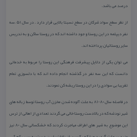
درصد می باشد.
از نظر سطح سواد شركان در سطح نسبتا بالایی قرار دارد . در سال ۵۱ ،سه
نفر دیپلمه در این روستا و جود داشته اند كه در روستا ساكن و به تدریس
سایر روستائیان پرداخته اند.
می توان یكی از دلایل پیشرفت فرهنگی این روستا را مربوط به خدماتی
دانست كه این سه نفر در گذشته انجام داده اند كه با دلسوزی تمام
تقریبا بی سوادی را در این روستا ریشه كن نمودند.
در فاصله سال ۸۰-۸۱ به علت آلوده شدن مخزن آب روستا توسط زباله های
شهر نودشه كه در بالادست روستا خالی می گردند تعدادی از اهالی از ترس
این موضوع به شهر های اطراف مهاجرت كردند كه خشكسالی سال ۸۰ نیز
مزید بر علت گردید چرا كه یكسری از باغات پایین دست به سبب كم آبی