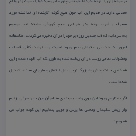
نرسیده وآن را آلوده نكرده ایم یعنی‌«پلور»، آبی سرد‌،گوارا ، سبك ودر واقع
معدنی دارد.در قدیم این آب چون هیچ گونه آلاینده ای نداشته مورد
مصرف و شرب بوده ودر هرباغی منبع كوچكی ساخته اند موسوم
به«سرداب» كه آب چندین روزه ی خودرادر آن ذخیره می كردند. متاسفانه
امرور به علت بی احتیاطی٬عدم وجود نظارت ومسئولیت كافی فاضلاب
وفضولات تمامی روستا در آن ریخته شده به طوری كه آب آلوده شده و این
شبكه ی حیات بخش به بزرگ ترین عامل انتقال بیماریهای مختلف تبدیل
شده است .
اگر به تاریخ وجود این جوی وتقسیم بندی منظم آن بین باغها سركی بزنیم
واز ریش سفیدان ومحلی ها پرس و جویی بنماییم این گونه جواب می
شنویم :