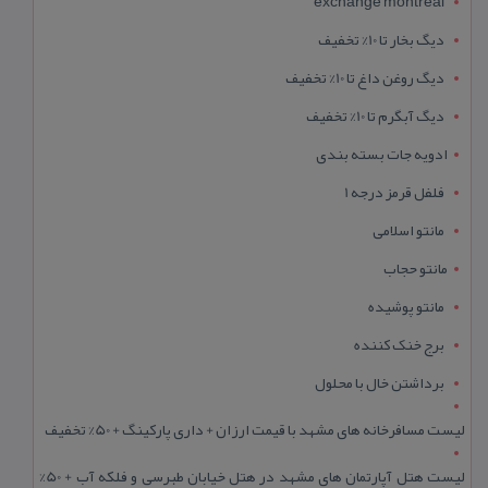
exchange montreal
دیگ بخار تا 10% تخفیف
دیگ روغن داغ تا 10% تخفیف
دیگ آبگرم تا 10% تخفیف
ادویه جات بسته بندی
فلفل قرمز درجه 1
مانتو اسلامی
مانتو حجاب
مانتو پوشیده
برج خنک کننده
برداشتن خال با محلول
لیست مسافرخانه های مشهد با قیمت ارزان + داری پارکینگ + 50% تخفیف
لیست هتل آپارتمان های مشهد در هتل خیابان طبرسی و فلکه آب + 50%