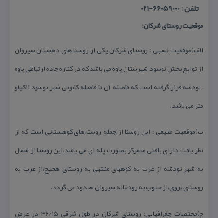
تلفن : 66059000-021
موقعیت روستای شركان:
الف)موقعیت نسبی : روستای شركان یكی از روستا های دهستان سیروان
از توابع بخش نوسود شهرستان پاوه می باشد كه در كناره جاده ارتباطی پاوه
– نودشه قرار گرفته است كه فاصله آن تا فاصله كانونی شهر نوسود ۱۱كیلو
متر می باشد.
ب)موقعیت طبیعی : این روستا از جمله روستا های كوهستانی است كه از
نظر بافت دارای بافتی متمركز بصورت پله ای می باشد،این روستا از شمال
به شهر نودشه از غرب به كوههای منتهی به روستای هجیج،از غرب به
روستای نروی،از جنوب به رودخانه سیروان محدود می گردد.
ج)مختصات جغرافیایی: روستای شركان در طول شرقی ۴۶/۱۵ در عرض