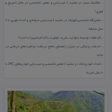
مكانیك سیار در مشهد | عیب‌یابی و تعمیر تخصصی در محل (سریع و
::
فوری)
تعمیرگاه تخصصی كوییك در مشهد | عیب‌یابی حرفه‌ای و امداد فوری با ۱۰
::
سال سابقه
اگر فقط 10 وسیله بتوانید بخرید، اولویت با كدام تجهیزات است؟
::
خدمات پزشكی در منزل؛ راهنمای جامع دریافت مراقبت‌های درمانی در
::
خانه
امداد خودرو جك در مشهد | تعمیر تخصصی و عیب‌یابی خودروهای JAC با
::
۱۰ سال تجربه