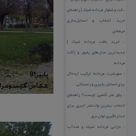
كت و شلوار مردانه شیك | راهنمای
::
خرید، انتخاب و استایل‌سازی
حرفه‌ای
خرید بافت مردانه شیك |
::
جدیدترین مدل‌های پلیور و ژاكت
مردانه
سویشرت مردانه؛ تركیب ایده‌آل
::
برای استایل پاییزی و زمستانی
پاور متر كلمپی چیست؟ راهنمای
::
انتخاب بهترین وات‌متر انبری برای
اندازه‌گیری توان برق
بارانی مردانه شیك و ضدآب؛
::