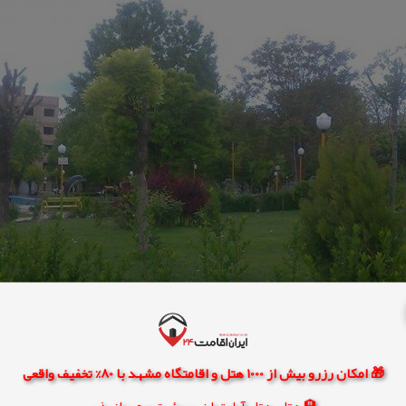
🎁 امکان رزرو بیش از 1000 هتل و اقامتگاه مشهد با 80% تخفیف واقعی
🏨 هتل، هتل آپارتمان، سوئیت و مهمانپذیر