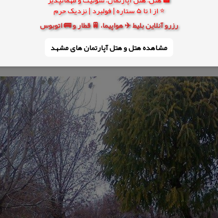
⭐ از 1 تا 5 ستاره | فولبرد | نزدیک حرم
رزرو آنلاین بلیط ✈️ هواپیما، 🚆 قطار و 🚌 اتوبوس
مشاهده هتل و هتل‌ آپارتمان های مشهد