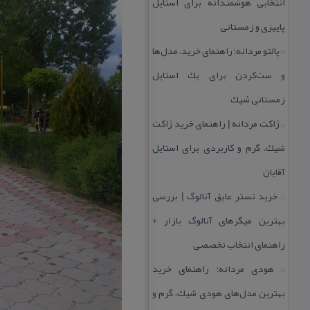
انتخابی هوشمندانه برای استایل
پاییزی و زمستانی
پالتو مردانه؛ راهنمای خرید، مدل‌ها
::
و ست‌كردن برای یك استایل
زمستانی شیك
ژاكت مردانه | راهنمای خرید ژاكت
::
شیك، گرم و كاربردی برای استایل
آقایان
خرید تستر عایق آنالوگ | بررسی
::
بهترین میگرهای آنالوگ بازار +
راهنمای انتخاب تخصصی
هودی مردانه؛ راهنمای خرید
::
بهترین مدل‌های هودی شیك، گرم و