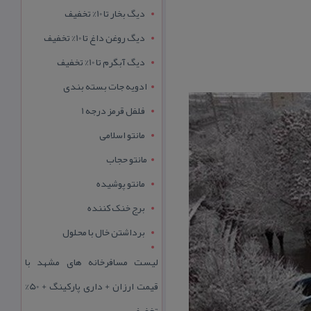
دیگ بخار تا 10% تخفیف
دیگ روغن داغ تا 10% تخفیف
دیگ آبگرم تا 10% تخفیف
ادویه جات بسته بندی
فلفل قرمز درجه 1
مانتو اسلامی
مانتو حجاب
مانتو پوشیده
برج خنک کننده
برداشتن خال با محلول
لیست مسافرخانه های مشهد با
قیمت ارزان + داری پارکینگ + 50%
تخفیف