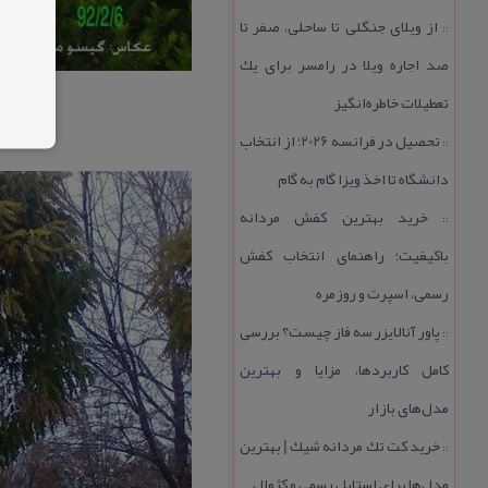
از ویلای جنگلی تا ساحلی، صفر تا
::
صد اجاره ویلا در رامسر برای یك
تعطیلات خاطره‌انگیز
تحصیل در فرانسه 2026؛ از انتخاب
::
دانشگاه تا اخذ ویزا گام به گام
خرید بهترین كفش مردانه
::
باكیفیت؛ راهنمای انتخاب كفش
رسمی، اسپرت و روزمره
پاور آنالایزر سه فاز چیست؟ بررسی
::
كامل كاربردها، مزایا و بهترین
مدل‌های بازار
خرید كت تك مردانه شیك | بهترین
::
مدل‌ها برای استایل رسمی و كژوال