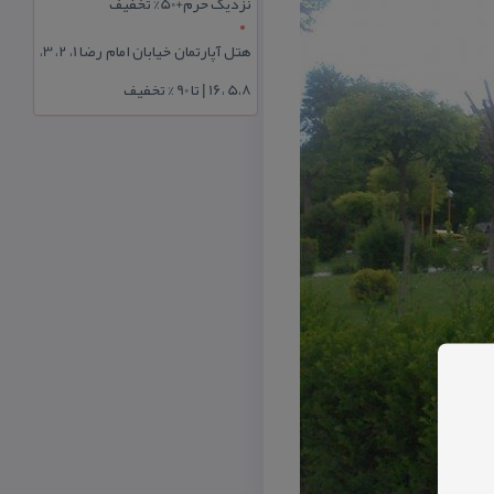
نزدیک حرم+50% تخفیف
هتل آپارتمان خیابان امام رضا 1، 2، 3،
5،8 ،16 | تا 90 % تخفیف