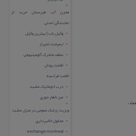
مخزن آب طبرستان خرید از
نمایندگی اصلی
وکیل یاب | بهترین وکیل
ایمپلنت شیراز
سقف متحرک آلومینیومی
اقامت یونان
اقامت فرانسه
درب اتوماتیک مشهد
میز ناهار خوری
ست .
ویزیت پزشک عمومی در منزل مشهد
محلول خالبرداری
exchange montreal