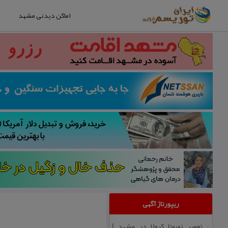
اماکن دیدنی مشهد
ریپورتاژ آگهی
تعمیر تویوتا كرولا در مشهد |
::