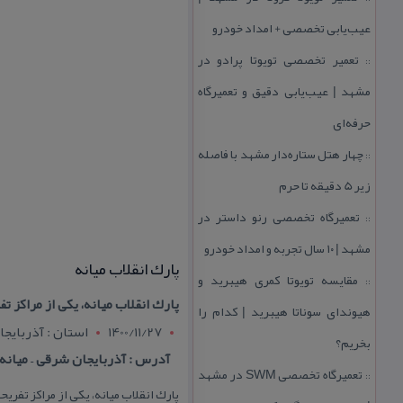
عیب‌یابی تخصصی + امداد خودرو
تعمیر تخصصی تویوتا پرادو در
::
مشهد | عیب‌یابی دقیق و تعمیرگاه
حرفه‌ای
چهار هتل‌ ستاره‌دار مشهد با فاصله
::
زیر 5 دقیقه تا حرم
تعمیرگاه تخصصی رنو داستر در
::
مشهد | ۱۰ سال تجربه و امداد خودرو
پارك انقلاب میانه
مقایسه تویوتا كمری هیبرید و
::
پارك انقلاب میانه، یكی از مراك
هیوندای سوناتا هیبرید | كدام را
1400/11/27
استان : آذربايج
بخریم؟
آدرس : آذربایجان شرقی – میانه
تعمیرگاه تخصصی SWM در مشهد
::
پارك انقلاب میانه، یكی از مراكز تف