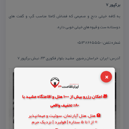
بركپور ۷
یه كافه خیلی دنج و صمیمی كه فضاش كاملا مناسب گپ و گفت های
دوستانه ست و قهوه های خیلی خوبی داره.
شماره تلفن: ۰۵۱۳۸۶۶۵۵۵۰
آدرس: ایران – خراسان رضوی – مشهد بلوار فكوری ۲۳، نبش بركپور ۷
×
🎁 امکان رزرو بیش از 1000 هتل و اقامتگاه مشهد با
80% تخفیف واقعی
🏨 هتل، هتل آپارتمان، سوئیت و مهمانپذیر
⭐ از 1 تا 5 ستاره | فولبرد | نزدیک حرم