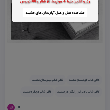
رزرو آنلاین بلیط ✈️ هواپیما، 🚆 قطار و 🚌 اتوبوس
مشاهده هتل و هتل‌ آپارتمان های مشهد
كافی شاپ فودیسم مشهد
كافی شاپ بهارستان مشهد
كافی شاپ با دیزاین رایگان در مشهد
كافی شاپ دونفره مشهد