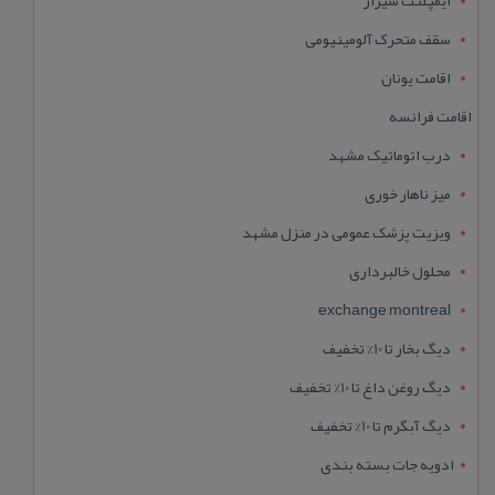
ایمپلنت شیراز
سقف متحرک آلومینیومی
اقامت یونان
اقامت فرانسه
درب اتوماتیک مشهد
میز ناهار خوری
ویزیت پزشک عمومی در منزل مشهد
محلول خالبرداری
exchange montreal
دیگ بخار تا 10% تخفیف
دیگ روغن داغ تا 10% تخفیف
دیگ آبگرم تا 10% تخفیف
ادویه جات بسته بندی