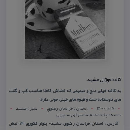
كافه فوژان مشهد
یه كافه خیلی دنج و صمیمی كه فضاش كاملا مناسب گپ و گفت
های دوستانه ست و قهوه های خیلی خوبی داره.
1400/11/27
استان : خراسان رضوي
شهر : مشهد
دسته : چایخانه , مهمانسرا و رستوران
آدرس : استان خراسان رضوی, مشهد- بلوار فكوری ۲۳، نبش