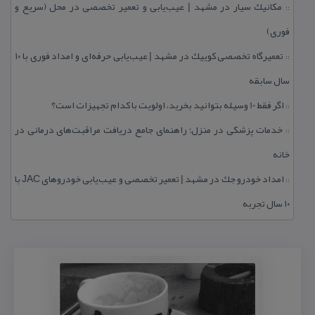
مكانیك سیار در مشهد | عیب‌یابی و تعمیر تخصصی در محل (سریع و
::
فوری)
تعمیرگاه تخصصی كوییك در مشهد | عیب‌یابی حرفه‌ای و امداد فوری با ۱۰
::
سال سابقه
اگر فقط 10 وسیله بتوانید بخرید، اولویت با كدام تجهیزات است؟
::
خدمات پزشكی در منزل؛ راهنمای جامع دریافت مراقبت‌های درمانی در
::
خانه
امداد خودرو جك در مشهد | تعمیر تخصصی و عیب‌یابی خودروهای JAC با
::
۱۰ سال تجربه