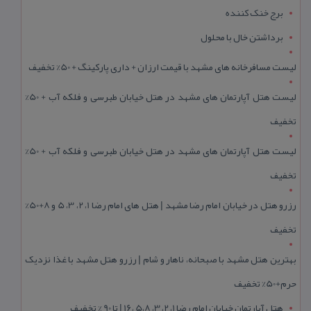
برج خنک کننده
برداشتن خال با محلول
لیست مسافرخانه های مشهد با قیمت ارزان + داری پارکینگ + 50% تخفیف
لیست هتل آپارتمان های مشهد در هتل خیابان طبرسی و فلکه آب + 50%
تخفیف
لیست هتل آپارتمان های مشهد در هتل خیابان طبرسی و فلکه آب + 50%
تخفیف
رزرو هتل در خیابان امام رضا مشهد | هتل‌ های امام رضا 1، 2، 3، 5 و 8+50%
تخفیف
بهترین هتل مشهد با صبحانه، ناهار و شام | رزرو هتل مشهد با غذا نزدیک
حرم+50% تخفیف
هتل آپارتمان خیابان امام رضا 1، 2، 3، 5،8 ،16 | تا 90 % تخفیف