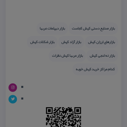
بازار صنایع دستی كیش كجاست
بازار دیپلمات عربها
بازارهای ارزان كیش
بازار آزاد كیش
بازار شكلات كیش
بازار ته لنجی كیش
بازار عربها كیش نظرات
كدام مراكز خرید كیش خوبه