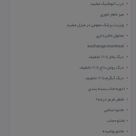
درب اتوماتیک مشهد
میز ناهار خوری
ویزیت پزشک عمومی در منزل مشهد
محلول خالبرداری
exchange montreal
دیگ بخار تا 10% تخفیف
دیگ روغن داغ تا 10% تخفیف
دیگ آبگرم تا 10% تخفیف
ادویه جات بسته بندی
فلفل قرمز درجه 1
مانتو اسلامی
مانتو حجاب
مانتو پوشیده