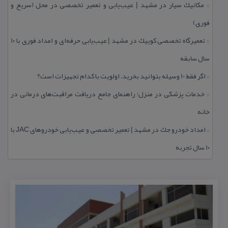
مكانیك سیار در مشهد | عیب‌یابی و تعمیر تخصصی در محل (سریع و
::
فوری)
تعمیرگاه تخصصی كوییك در مشهد | عیب‌یابی حرفه‌ای و امداد فوری با ۱۰
::
سال سابقه
اگر فقط 10 وسیله بتوانید بخرید، اولویت با كدام تجهیزات است؟
::
خدمات پزشكی در منزل؛ راهنمای جامع دریافت مراقبت‌های درمانی در
::
خانه
امداد خودرو جك در مشهد | تعمیر تخصصی و عیب‌یابی خودروهای JAC با
::
۱۰ سال تجربه