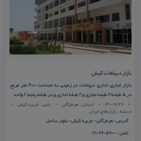
بازار دیپلمات كیش
بازار تجاری، اداری دیپلمات در زمینی به مساحت ۴۰۰۰ متر مربع،
در ۵ طبقه(۲ طبقه تجاری و ۲ طبقه اداری و در طبقه پنجم ۲ واحد
1400/11/27
استان : هرمزگان
شهر : جزيره کيش
دسته : بازارهای ایران
آدرس : هرمزگان- جزیره كیش- بلوار ساحل
تلفن : 66059000-021