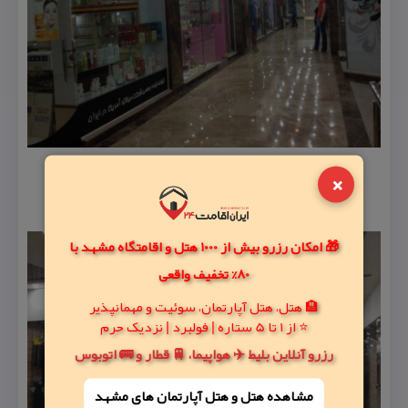
×
🎁 امکان رزرو بیش از 1000 هتل و اقامتگاه مشهد با
80% تخفیف واقعی
🏨 هتل، هتل آپارتمان، سوئیت و مهمانپذیر
⭐ از 1 تا 5 ستاره | فولبرد | نزدیک حرم
رزرو آنلاین بلیط ✈️ هواپیما، 🚆 قطار و 🚌 اتوبوس
مشاهده هتل و هتل‌ آپارتمان های مشهد