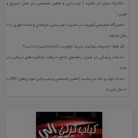
مكانیك سیار در مشهد | عیب‌یابی و تعمیر تخصصی در محل (سریع و
::
فوری)
تعمیرگاه تخصصی كوییك در مشهد | عیب‌یابی حرفه‌ای و امداد فوری با ۱۰
::
سال سابقه
اگر فقط 10 وسیله بتوانید بخرید، اولویت با كدام تجهیزات است؟
::
خدمات پزشكی در منزل؛ راهنمای جامع دریافت مراقبت‌های درمانی در
::
خانه
امداد خودرو جك در مشهد | تعمیر تخصصی و عیب‌یابی خودروهای JAC با
::
۱۰ سال تجربه