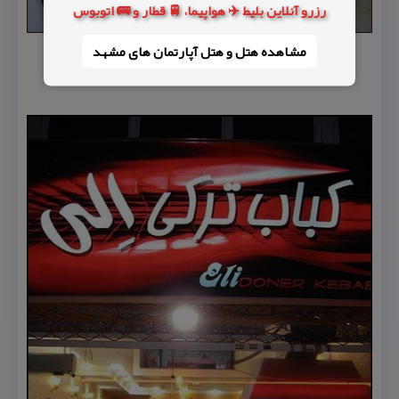
رزرو آنلاین بلیط ✈️ هواپیما، 🚆 قطار و 🚌 اتوبوس
مشاهده هتل و هتل‌ آپارتمان های مشهد