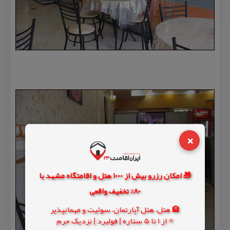
×
🎁 امکان رزرو بیش از 1000 هتل و اقامتگاه مشهد با
80% تخفیف واقعی
🏨 هتل، هتل آپارتمان، سوئیت و مهمانپذیر
⭐ از 1 تا 5 ستاره | فولبرد | نزدیک حرم