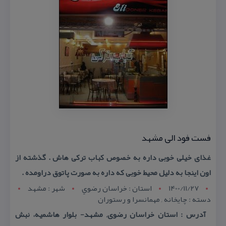
فست فود الی مشهد
غذای خیلی خوبی داره به خصوص كباب تركی هاش . گذشته از
اون اینجا به دلیل محیط خوبی كه داره به صورت پاتوق دراومده .
1400/11/27
استان : خراسان رضوي
شهر : مشهد
دسته : چایخانه , مهمانسرا و رستوران
آدرس : استان خراسان رضوی, مشهد- بلوار هاشمیه، نبش