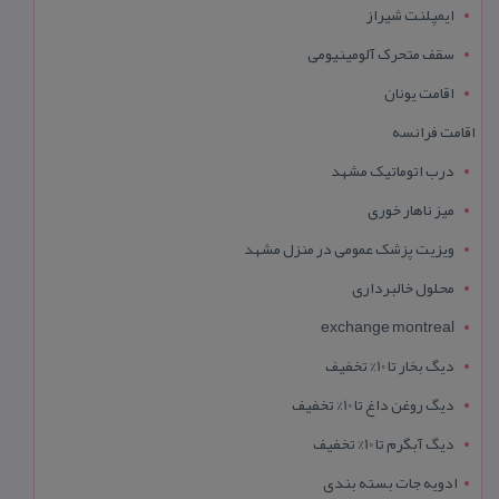
ایمپلنت شیراز
سقف متحرک آلومینیومی
اقامت یونان
اقامت فرانسه
درب اتوماتیک مشهد
میز ناهار خوری
ویزیت پزشک عمومی در منزل مشهد
محلول خالبرداری
exchange montreal
دیگ بخار تا 10% تخفیف
دیگ روغن داغ تا 10% تخفیف
دیگ آبگرم تا 10% تخفیف
ادویه جات بسته بندی