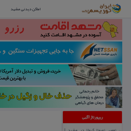
اماکن دیدنی مشهد
ریپورتاژ آگهی
تعمیر تویوتا كرولا در مشهد |
::