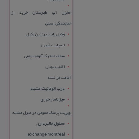
مخزن آب طبرستان خرید از
نمایندگی اصلی
وکیل یاب | بهترین وکیل
ایمپلنت شیراز
سقف متحرک آلومینیومی
اقامت یونان
اقامت فرانسه
درب اتوماتیک مشهد
میز ناهار خوری
ویزیت پزشک عمومی در منزل مشهد
محلول خالبرداری
exchange montreal