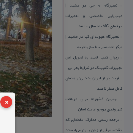
تعمیرگاه ام جی در مشهد |
::
عیب‌یابی تخصصی و تعمیرات
حرفه‌ای MG با ۱۰ سال سابقه
تعمیرگاه هیوندای كیا در مشهد |
::
مركز تخصصی با ۱۰ سال تجربه
ریوان كمپ، تعهد به تحویل امن
::
تجهیزات كمپینگ در شرایط بحرانی
فریت بار از ایران به دبی؛ راهنمای
::
كامل صفر تا صد
×
بهترین كشورها برای دریافت
::
شهروندی دوم و اقامت آسان
ترجمه رسمی مدارك؛ نقطه‌ای كه
::
دقت حقوقی از زبان جلوتر می‌ایستد