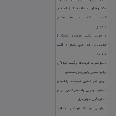
كت و شلوار مردانه شیك | راهنمای
::
خرید، انتخاب و استایل‌سازی
حرفه‌ای
خرید بافت مردانه شیك |
::
جدیدترین مدل‌های پلیور و ژاكت
مردانه
سویشرت مردانه؛ تركیب ایده‌آل
::
برای استایل پاییزی و زمستانی
پاور متر كلمپی چیست؟ راهنمای
::
انتخاب بهترین وات‌متر انبری برای
اندازه‌گیری توان برق
بارانی مردانه شیك و ضدآب؛
::