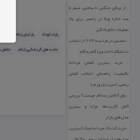
از ویلای جنگلی تا ساحلی، صفر تا
::
صد اجاره ویلا در رامسر برای یك
تعطیلات خاطره‌انگیز
پارك كودك
پاركهای ایلام
جاذبه
تحصیل در فرانسه 2026؛ از انتخاب
::
جاذبه های گردشگری ایلام
جاهای 
دانشگاه تا اخذ ویزا گام به گام
خرید بهترین كفش مردانه
::
باكیفیت؛ راهنمای انتخاب كفش
رسمی، اسپرت و روزمره
پاور آنالایزر سه فاز چیست؟ بررسی
::
كامل كاربردها، مزایا و بهترین
مدل‌های بازار
خرید كت تك مردانه شیك | بهترین
::
مدل‌ها برای استایل رسمی و كژوال