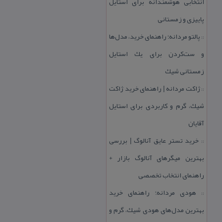
انتخابی هوشمندانه برای استایل
پاییزی و زمستانی
پالتو مردانه؛ راهنمای خرید، مدل‌ها
::
و ست‌كردن برای یك استایل
زمستانی شیك
ژاكت مردانه | راهنمای خرید ژاكت
::
شیك، گرم و كاربردی برای استایل
آقایان
خرید تستر عایق آنالوگ | بررسی
::
بهترین میگرهای آنالوگ بازار +
راهنمای انتخاب تخصصی
هودی مردانه؛ راهنمای خرید
::
بهترین مدل‌های هودی شیك، گرم و