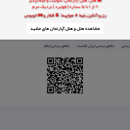
⭐ از 1 تا 5 ستاره | فولبرد | نزدیک حرم
رزرو آنلاین بلیط ✈️ هواپیما، 🚆 قطار و 🚌 اتوبوس
مشاهده هتل و هتل‌ آپارتمان های مشهد
 های تاریخی ایران
جاذبه های طبیعی ایران
جاذبه های طبیعی ایلام
جاذبه های گر
دیدنی
جاهای دیدنی ایران كجاست
جاهای دیدنی ایلام