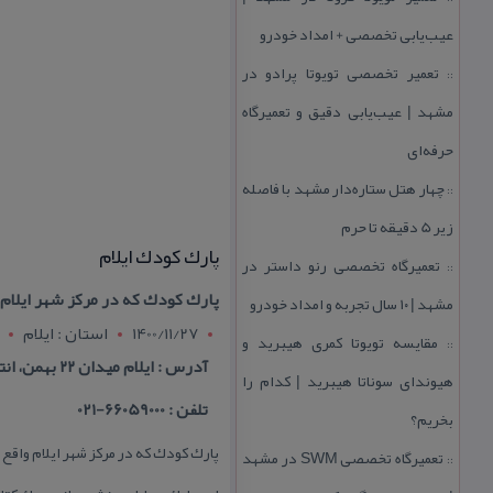
عیب‌یابی تخصصی + امداد خودرو
تعمیر تخصصی تویوتا پرادو در
::
مشهد | عیب‌یابی دقیق و تعمیرگاه
حرفه‌ای
چهار هتل‌ ستاره‌دار مشهد با فاصله
::
زیر 5 دقیقه تا حرم
پارك كودك ایلام
تعمیرگاه تخصصی رنو داستر در
::
پارك كودك كه در مركز شهر ایلام
مشهد | ۱۰ سال تجربه و امداد خودرو
1400/11/27
استان : ايلام
مقایسه تویوتا كمری هیبرید و
::
آدرس : ایلام میدان ۲۲ بهمن، انتهای خیابان ولایت
هیوندای سوناتا هیبرید | كدام را
تلفن : 66059000-021
بخریم؟
پارك كودك كه در مركز شهر ایلام واقع
تعمیرگاه تخصصی SWM در مشهد
::