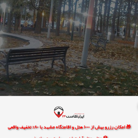
🎁 امکان رزرو بیش از 1000 هتل و اقامتگاه مشهد با 80% تخفیف واقعی
🏨 هتل، هتل آپارتمان، سوئیت و مهمانپذیر