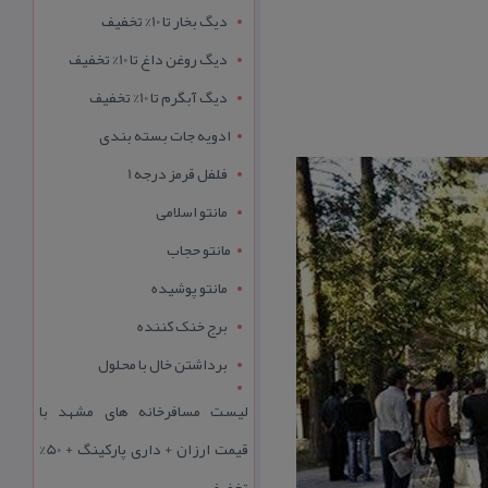
دیگ بخار تا 10% تخفیف
دیگ روغن داغ تا 10% تخفیف
دیگ آبگرم تا 10% تخفیف
ادویه جات بسته بندی
فلفل قرمز درجه 1
مانتو اسلامی
مانتو حجاب
مانتو پوشیده
برج خنک کننده
برداشتن خال با محلول
لیست مسافرخانه های مشهد با
قیمت ارزان + داری پارکینگ + 50%
تخفیف