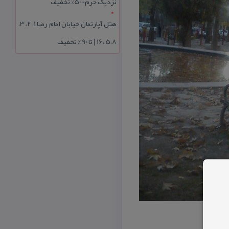
نزدیک حرم+50% تخفیف
هتل آپارتمان خیابان امام رضا 1، 2، 3،
5،8 ،16 | تا 90 % تخفیف