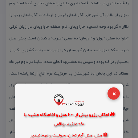
را قلعه نادری می نامند. قلعه نادری دارای پله های حجاری شده است و م
یتوان از بالای آن شهرهای آذربایجان غربی و ارتفاعات آذربایجان زیبا را
نظار ه گر بود وجه تسمیه چاراویماق، نام منطقه چاواویماق در زبان تركی
“چاو” به معنی “پول” و “اویماق” به معنی “ضرب” یا كندن است، یعنی محل
ضرب سكه و پول است. این شهرستان در اولین تقسیمات كشوری یكی از
بخشهای مراغه بوده و سپس به هشترود الحاق شده، نهایتا در دوم مهر ماه
هفتاد نه این بخش به شهرستان به مركزیت قره آغاج ارتقا یافته است.
شهرستان چاراویماق در جنوب استان آذربایجان شرقی قرار دارد كه از شرق
×
با میانه، از شمال با هشترود، و از غرب با مراغه و از جنوب با شهرهای
میاندوآب، تكاب، شاهین دژ و ماهنشان همسایه است. مرتفع ترین نقطه
🎁 امکان رزرو بیش از 1000 هتل و اقامتگاه مشهد با
شهر “قبله داغی” با ارتفاع ۳۲۰۸ متر و گودترین آن در روستای شور قشلاق
80% تخفیف واقعی
۱۲۶۵ متر می باشد. چند نمونه از دیدنیهای چاراویماق: ۱- چشمه و آبشار
🏨 هتل، هتل آپارتمان، سوئیت و مهمانپذیر