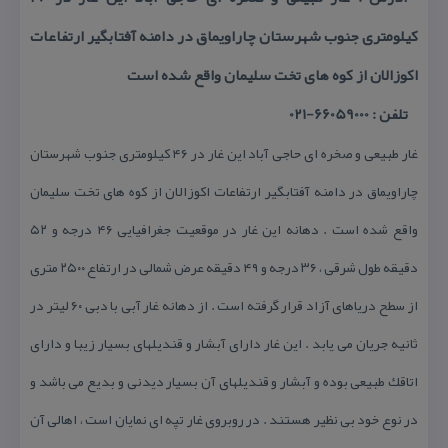
كیلومتری جنوب شهرستان چاراویماق در دامنه آفتابگیر ارتفاعات
اكوزالان از كوه های تخت سلیمان واقع شده است
تلفن : 66059000-021
غار طبیعی و صخره ای حاجی آباد این غار در ۴۶ كیلومتری جنوب شهرستان
چاراویماق در دامنه آفتابگیر ارتفاعات اكوزالان از كوه های تخت سلیمان
واقع شده است . دهانه این غار در موقعیت جغرافیایی ۴۶ درجه و ۵۲
دقیقه طول شرقی ، ۳۶ درجه و ۴۹ دقیقه عرض شمالی در ارتفاع ۲۵۰۰ متری
از سطح دریاهای آزاد قرار گرفته است . از دهانه غار آبی با دبی ۶۰ لیتر در
ثانیه جریان می یابد . این غار دارای آبشار و قندیلهای بسیار زیبا و دارای
اتاقك طبیعی بوده و آبشار و قندیلهای آن بسیار دیدنی و بدیع می باشد و
در نوع خود بی نظیر هستند . در روبروی غار تپه ای نمایان است ، اهالی آن