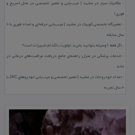
مكانیك سیار در مشهد | عیب‌یابی و تعمیر تخصصی در محل (سریع و
::
فوری)
تعمیرگاه تخصصی كوییك در مشهد | عیب‌یابی حرفه‌ای و امداد فوری با ۱۰
::
سال سابقه
اگر فقط 10 وسیله بتوانید بخرید، اولویت با كدام تجهیزات است؟
::
خدمات پزشكی در منزل؛ راهنمای جامع دریافت مراقبت‌های درمانی در
::
خانه
امداد خودرو جك در مشهد | تعمیر تخصصی و عیب‌یابی خودروهای JAC با
::
۱۰ سال تجربه