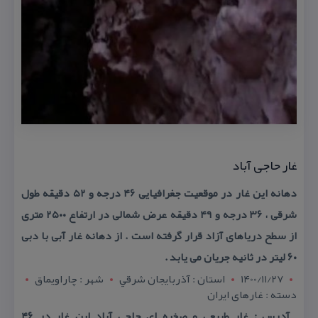
غار حاجی آباد
دهانه این غار در موقعیت جغرافیایی ۴۶ درجه و ۵۲ دقیقه طول
شرقی ، ۳۶ درجه و ۴۹ دقیقه عرض شمالی در ارتفاع ۲۵۰۰ متری
از سطح دریاهای آزاد قرار گرفته است . از دهانه غار آبی با دبی
۶۰ لیتر در ثانیه جریان می یابد .
1400/11/27
استان : آذربايجان شرقي
شهر : چاراویماق
دسته : غارهای ایران
آدرس : غار طبیعی و صخره ای حاجی آباد این غار در ۴۶