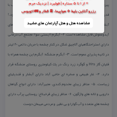
⭐ از 1 تا 5 ستاره | فولبرد | نزدیک حرم
پیرسقا: این چشمه اسرارآمیز در هر شبانه روز بطور متوسط ۴ مرتبه آب با
رزرو آنلاین بلیط ✈️ هواپیما، 🚆 قطار و 🚌 اتوبوس
قدرت ۳ تا ۵ لیتر در ثانیه جاری و پس از یك ساعت كاملا قطع می شود.!
مشاهده هتل و هتل‌ آپارتمان های مشهد
آبشار سنگی نیز با ارتفاع ۱۰ متر در مسیر رودخانه ای فصلی از شاخه های
آیدوغموش قابل مشاهده است. ۲- آبگرم (ایستی سو): مجتمع آب درمانی
دارای استراحتگاههای آلاچیق شكل در كنار چشمه با جریان دائمی ۲۰ لیتر
در ثانیه پذیرای عموم است. ۳- آبگرم منشگه: آبگرم این چشمه همراه با
قلیان گاز H2s و گوگرد زرد رنگ در یك كیلومتری روستای منشگه قرار
دارد. ۴- غار طبیعی و صخره ای حاجی آباد دارای آبشار و قندیلهای
زیباست. ۵- مناظر زیبای مخدوم كندی، مجیرآباد: دارای انواع گیاهان
دارویی و لاله های واژگون. ۶- مناظر زیبای قرخبلاغ: روستایی پرآب دارای
چشمه های متعدد و آب گوارا و بی نظیر. و مردمی میهمان دوست