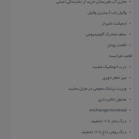
مخزن آب طبرستان خرید از نمایندگی اصلی
وکیل یاب | بهترین وکیل
ایمپلنت شیراز
سقف متحرک آلومینیومی
اقامت یونان
اقامت فرانسه
درب اتوماتیک مشهد
میز ناهار خوری
ویزیت پزشک عمومی در منزل مشهد
محلول خالبرداری
exchange montreal
دیگ بخار تا 10% تخفیف
دیگ روغن داغ تا 10% تخفیف