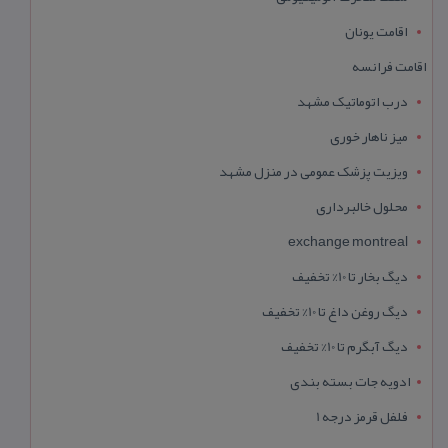
اقامت یونان
اقامت فرانسه
درب اتوماتیک مشهد
میز ناهار خوری
ویزیت پزشک عمومی در منزل مشهد
محلول خالبرداری
exchange montreal
دیگ بخار تا 10% تخفیف
دیگ روغن داغ تا 10% تخفیف
دیگ آبگرم تا 10% تخفیف
ادویه جات بسته بندی
فلفل قرمز درجه 1