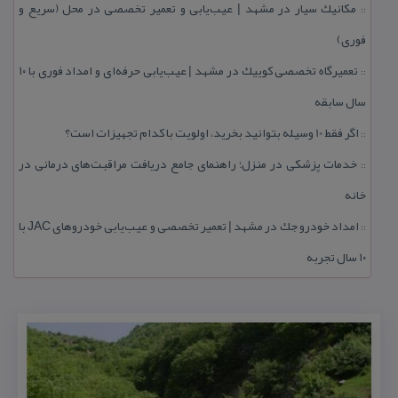
مكانیك سیار در مشهد | عیب‌یابی و تعمیر تخصصی در محل (سریع و
::
فوری)
تعمیرگاه تخصصی كوییك در مشهد | عیب‌یابی حرفه‌ای و امداد فوری با ۱۰
::
سال سابقه
اگر فقط 10 وسیله بتوانید بخرید، اولویت با كدام تجهیزات است؟
::
خدمات پزشكی در منزل؛ راهنمای جامع دریافت مراقبت‌های درمانی در
::
خانه
امداد خودرو جك در مشهد | تعمیر تخصصی و عیب‌یابی خودروهای JAC با
::
۱۰ سال تجربه