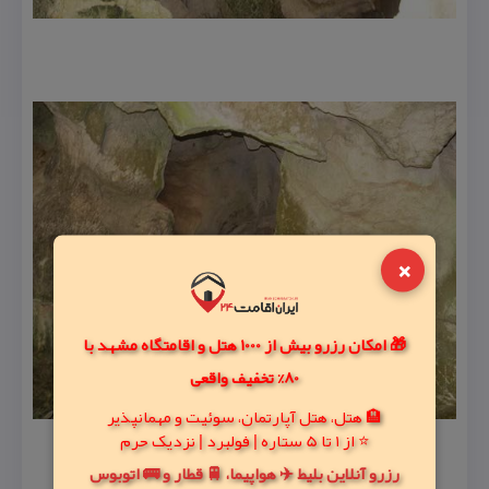
×
🎁 امکان رزرو بیش از 1000 هتل و اقامتگاه مشهد با
80% تخفیف واقعی
🏨 هتل، هتل آپارتمان، سوئیت و مهمانپذیر
⭐ از 1 تا 5 ستاره | فولبرد | نزدیک حرم
رزرو آنلاین بلیط ✈️ هواپیما، 🚆 قطار و 🚌 اتوبوس