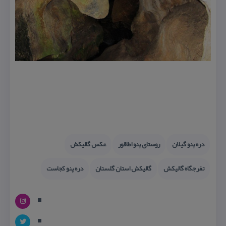
دره پنو گیلان
روستای پنو اطاقور
عكس گالیكش
تفرجگاه گالیكش
گالیكش استان گلستان
دره پنو كجاست