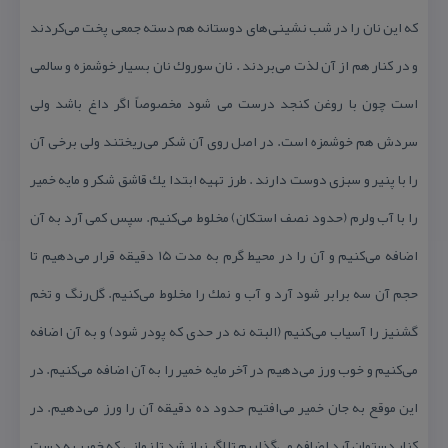
كه این نان را در شب نشینی‌های دوستانه هم دسته جمعی پخت می‌كردند
و در كنار هم از آن لذت می‌بردند . نان سوروك نان بسیار خوشمزه و سالمی
است چون با روغن كنجد درست می شود مخصوصاً اگر داغ باشد ولی
سردش هم خوشمزه است. در اصل روی آن شكر می‌ریختند ولی برخی آن
را با پنیر و سبزی دوست دارند . طرز تهیه ابتدا یك قاشق شكر و مایه خمیر
را با آب ولرم (حدود نصف استكان) مخلوط می‌كنیم. سپس كمی آرد به آن
اضافه می‌كنیم و آن را در محیط گرم به مدت ۱۵ دقیقه قرار می‌دهیم تا
حجم آن سه برابر شود آرد و آب و نمك را مخلوط می‌كنیم. گل‌رنگ و تخم
گشنیز را آسیاب می‌كنیم (البته نه در حدی كه پودر شود) و به آن اضافه
می‌كنیم و خوب ورز می‌دهیم در آخر مایه خمیر را به آن اضافه می‌كنیم. در
این موقع به جان خمیر می‌افتیم حدود ده دقیقه آن را ورز می‌دهیم. در
كنار دستمان آرد اضافه می‌گذاریم تا اگر نیاز شد تا زمانی كه خمیر به دست