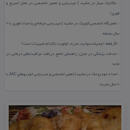
مكانیك سیار در مشهد | عیب‌یابی و تعمیر تخصصی در محل (سریع و
::
فوری)
تعمیرگاه تخصصی كوییك در مشهد | عیب‌یابی حرفه‌ای و امداد فوری با ۱۰
::
سال سابقه
اگر فقط 10 وسیله بتوانید بخرید، اولویت با كدام تجهیزات است؟
::
خدمات پزشكی در منزل؛ راهنمای جامع دریافت مراقبت‌های درمانی در
::
خانه
امداد خودرو جك در مشهد | تعمیر تخصصی و عیب‌یابی خودروهای JAC با
::
۱۰ سال تجربه