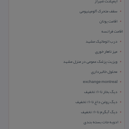
ایمپلنت شیراز
سقف متحرک آلومینیومی
اقامت یونان
اقامت فرانسه
درب اتوماتیک مشهد
میز ناهار خوری
ویزیت پزشک عمومی در منزل مشهد
محلول خالبرداری
exchange montreal
دیگ بخار تا 10% تخفیف
دیگ روغن داغ تا 10% تخفیف
دیگ آبگرم تا 10% تخفیف
ادویه جات بسته بندی