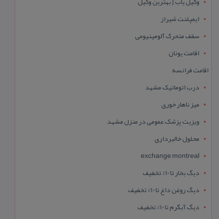
وکیل یاب | بهترین وکیل
ایمپلنت شیراز
سقف متحرک آلومینیومی
اقامت یونان
اقامت فرانسه
درب اتوماتیک مشهد
میز ناهار خوری
ویزیت پزشک عمومی در منزل مشهد
محلول خالبرداری
exchange montreal
دیگ بخار تا 10% تخفیف
دیگ روغن داغ تا 10% تخفیف
دیگ آبگرم تا 10% تخفیف