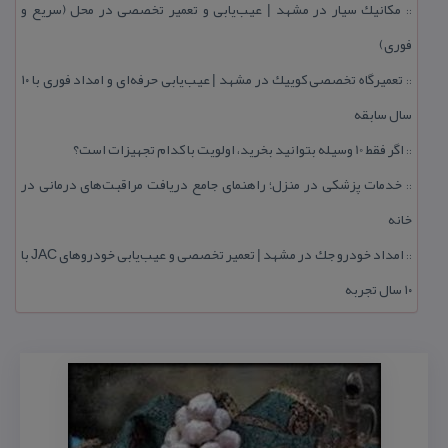
مكانیك سیار در مشهد | عیب‌یابی و تعمیر تخصصی در محل (سریع و
::
فوری)
تعمیرگاه تخصصی كوییك در مشهد | عیب‌یابی حرفه‌ای و امداد فوری با ۱۰
::
سال سابقه
اگر فقط 10 وسیله بتوانید بخرید، اولویت با كدام تجهیزات است؟
::
خدمات پزشكی در منزل؛ راهنمای جامع دریافت مراقبت‌های درمانی در
::
خانه
امداد خودرو جك در مشهد | تعمیر تخصصی و عیب‌یابی خودروهای JAC با
::
۱۰ سال تجربه