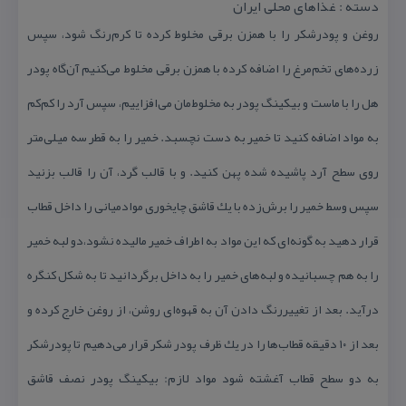
دسته : غذاهای محلی ایران
روغن و پودرشكر را با همزن برقی مخلوط كرده تا كرم‌رنگ شود، سپس
زرده‌های تخم‌مرغ را اضافه كرده با همزن برقی مخلوط می‌كنیم آن‌گاه پودر
هل را با ماست و بیكینگ پودر به مخلوط‌مان می‌افزاییم، سپس آرد را كم‌كم
به مواد اضافه كنید تا خمیر به دست نچسبد. خمیر را به قطر سه میلی‌متر
روی سطح آرد پاشیده شده پهن كنید. و با قالب گرد، آن را قالب بزنید
سپس وسط خمیر را برش‌زده با یك قاشق چایخوری موادمیانی را داخل قطاب
قرار دهید به گونه‌ای كه این مواد به اطراف خمیر مالیده نشود،دو لبه خمیر
را به هم چسبانیده و لبه‌های خمیر را به داخل برگردانید تا به شكل كنگره
درآید. بعد از تغییررنگ دادن آن به قهوه‌ای روشن، از روغن خارج كرده و
بعد از ۱۰ دقیقه قطاب‌ها را در یك ظرف پودر شكر قرار می‌دهیم تا پودرشكر
به دو سطح قطاب آغشته شود مواد لازم: بیكینگ پودر نصف قاشق