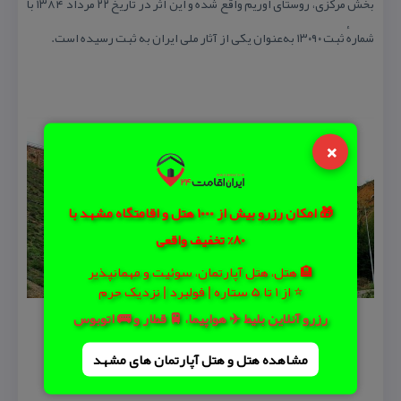
بخش مركزی، روستای اوریم واقع شده و این اثر در تاریخ ۲۲ مرداد ۱۳۸۴ با
شمارهٔ ثبت ۱۳۰۹۰ به‌عنوان یكی از آثار ملی ایران به ثبت رسیده است.
×
🎁 امکان رزرو بیش از 1000 هتل و اقامتگاه مشهد با
80% تخفیف واقعی
🏨 هتل، هتل آپارتمان، سوئیت و مهمانپذیر
⭐ از 1 تا 5 ستاره | فولبرد | نزدیک حرم
رزرو آنلاین بلیط ✈️ هواپیما، 🚆 قطار و 🚌 اتوبوس
مشاهده هتل و هتل‌ آپارتمان های مشهد