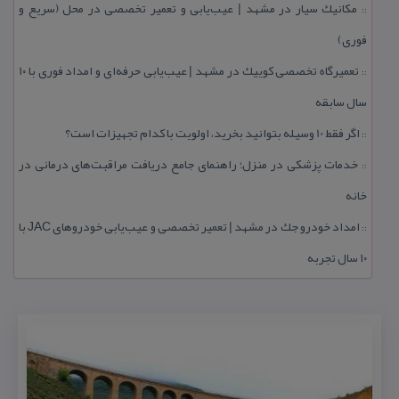
مكانیك سیار در مشهد | عیب‌یابی و تعمیر تخصصی در محل (سریع و
::
فوری)
تعمیرگاه تخصصی كوییك در مشهد | عیب‌یابی حرفه‌ای و امداد فوری با ۱۰
::
سال سابقه
اگر فقط 10 وسیله بتوانید بخرید، اولویت با كدام تجهیزات است؟
::
خدمات پزشكی در منزل؛ راهنمای جامع دریافت مراقبت‌های درمانی در
::
خانه
امداد خودرو جك در مشهد | تعمیر تخصصی و عیب‌یابی خودروهای JAC با
::
۱۰ سال تجربه