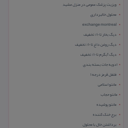
ویزیت پزشک عمومی در منزل مشهد
محلول خالبرداری
exchange montreal
دیگ بخار تا 10% تخفیف
دیگ روغن داغ تا 10% تخفیف
دیگ آبگرم تا 10% تخفیف
ادویه جات بسته بندی
فلفل قرمز درجه 1
مانتو اسلامی
مانتو حجاب
مانتو پوشیده
برج خنک کننده
برداشتن خال با محلول