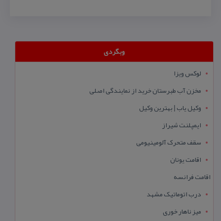
وبگردی
لوکس ویزا
مخزن آب طبرستان خرید از نمایندگی اصلی
وکیل یاب | بهترین وکیل
ایمپلنت شیراز
سقف متحرک آلومینیومی
اقامت یونان
اقامت فرانسه
درب اتوماتیک مشهد
میز ناهار خوری