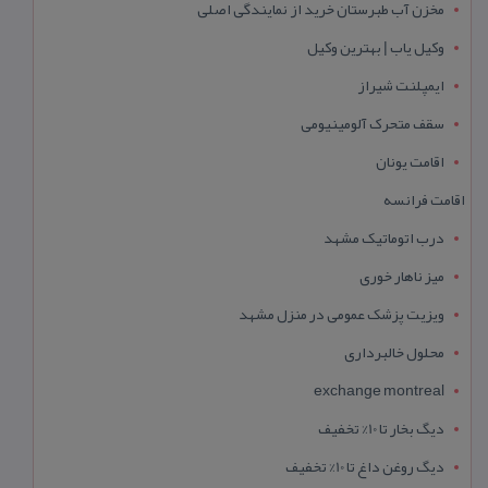
مخزن آب طبرستان خرید از نمایندگی اصلی
وکیل یاب | بهترین وکیل
ایمپلنت شیراز
سقف متحرک آلومینیومی
اقامت یونان
اقامت فرانسه
درب اتوماتیک مشهد
میز ناهار خوری
ویزیت پزشک عمومی در منزل مشهد
محلول خالبرداری
exchange montreal
دیگ بخار تا 10% تخفیف
دیگ روغن داغ تا 10% تخفیف