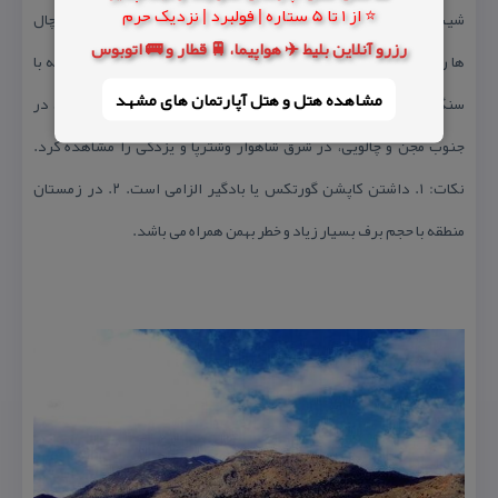
⭐ از 1 تا 5 ستاره | فولبرد | نزدیک حرم
شیب قله اصلی ادامه دهید. هنوز در شمال دامنه كوه ها، می توان برفچال
رزرو آنلاین بلیط ✈️ هواپیما، 🚆 قطار و 🚌 اتوبوس
ها را مشاهده كرد. مسیر تا قله حدود دو ساعت به طول می انجامد. قله با
مشاهده هتل و هتل‌ آپارتمان های مشهد
سنگ چین مشخص شده است. از فراز آن میتوان در غرب شاهكوه ، در
جنوب مجن و چالویی، در شرق شاهوار وشترپا و یزدكی را مشاهده كرد.
نكات: ۱. داشتن كاپشن گورتكس یا بادگیر الزامی است. ۲. در زمستان
منطقه با حجم برف بسیار زیاد و خطر بهمن همراه می باشد.