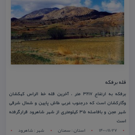
قله برفكه
برفكه به ارتفاع ۳۲۱۷ متر ، آخرین قله خط الراس كهكشان
وگاركشان است كه درجنوب غربی طاش پایین و شمال شرقی
شهر مجن و بافاصله ۳۵ كیلومتری از شهر شاهرود قرارگرفته
است
1400/11/27
استان : سمنان
شهر : شاهرود