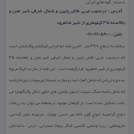
دسته : كوه های ایران
آدرس : درجنوب غربی طاش پایین و شمال شرقی شهر مجن و
بافاصله ۳۵ كیلومتری از شهر شاهرود
تلفن : 66059000-021
برفكه به ارتفاع ۳۲۱۷ متر ، آخرین قله خط الراس كهكشان وگاركشان است
كه درجنوب غربی طاش پایین و شمال شرقی شهر مجن و بافاصله ۳۵
كیلومتری از شهر شاهرود قرارگرفته است . این قله از سازند الیكا مربوط
به دوره تریاس كه شامل آهك است و سازند شمشك ورسوبات دوره كرتاسه
كه شامل ماسه سنگ، سیلت استون وشیل های حاوی ذغال وكنگلومرا می
باشد تشكیل شده است. از گیاهان موجود درمنطقه می توان به زرشك،
انواع گرامینه، انواع گون، كلاه میر حسن، چوبك ، درمینه، چمن گندمی،
جاروعلفی ، زیره وحشی، كاسنی، كنگر پیچك صحرایی ، ارس ، داغداغان