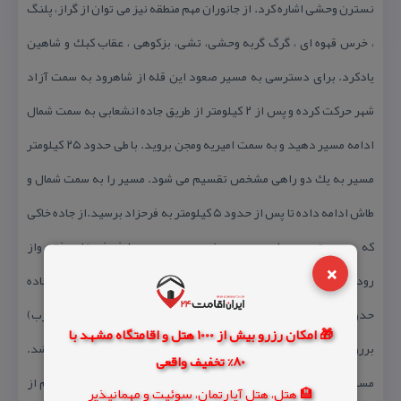
نسترن وحشی اشاره كرد. از جانوران مهم منطقه نیز می توان از گراز، پلنگ
، خرس قهوه ای ، گرگ گربه وحشی، تشی، بزكوهی ، عقاب كبك و شاهین
یادكرد. برای دسترسی به مسیر صعود این قله از شاهرود به سمت آزاد
شهر حركت كرده و پس از ۲ كیلومتر از طریق جاده انشعابی به سمت شمال
ادامه مسیر دهید و به سمت امیریه ومجن بروید. با طی حدود ۲۵ كیلومتر
مسیر به یك دو راهی مشخص تقسیم می شود. مسیر را به سمت شمال و
طاش ادامه داده تا پس از حدود ۵ كیلومتر به فرحزاد برسید.از جاده خاكی
كه در سمت چپ جاده به سوی غرب می رود به طرف فرحزاد رفته واز
×
رودخانه عیور كرده و جاده جیپ رو را به سمت معدن پی بگیرید . طول جاده
حدود ۳ كیلومتر است. پس از رسیدن به آن از سمت چپ معدن (غرب)
🎁 امکان رزرو بیش از 1000 هتل و اقامتگاه مشهد با
برروی یال یك پاكوب مشخص قراردارد كه بعد ازآبشار فرحزاد می باشد.
80% تخفیف واقعی
مسیر را كه شیب تندی دارد دنبال كرده و صعود را آغاز نمایید. كم كم از
🏨 هتل، هتل آپارتمان، سوئیت و مهمانپذیر