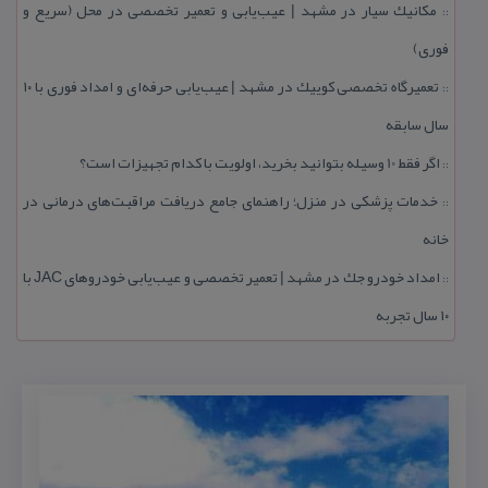
مكانیك سیار در مشهد | عیب‌یابی و تعمیر تخصصی در محل (سریع و
::
فوری)
تعمیرگاه تخصصی كوییك در مشهد | عیب‌یابی حرفه‌ای و امداد فوری با ۱۰
::
سال سابقه
اگر فقط 10 وسیله بتوانید بخرید، اولویت با كدام تجهیزات است؟
::
خدمات پزشكی در منزل؛ راهنمای جامع دریافت مراقبت‌های درمانی در
::
خانه
امداد خودرو جك در مشهد | تعمیر تخصصی و عیب‌یابی خودروهای JAC با
::
۱۰ سال تجربه