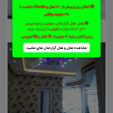
🎁 امکان رزرو بیش از 1000 هتل و اقامتگاه مشهد با
80% تخفیف واقعی
🏨 هتل، هتل آپارتمان، سوئیت و مهمانپذیر
⭐ از 1 تا 5 ستاره | فولبرد | نزدیک حرم
رزرو آنلاین بلیط ✈️ هواپیما، 🚆 قطار و 🚌 اتوبوس
مشاهده هتل و هتل‌ آپارتمان های مشهد