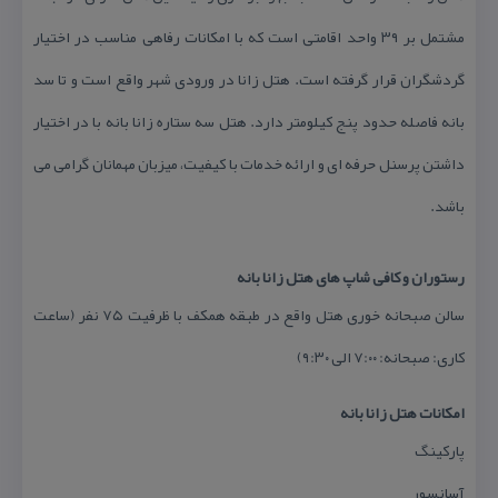
مشتمل بر ۳۹ واحد اقامتی است كه با امكانات رفاهی مناسب در اختیار
گردشگران قرار گرفته است. هتل زانا در ورودی شهر واقع است و تا سد
بانه فاصله حدود پنج كیلومتر دارد. هتل سه ستاره زانا بانه با در اختیار
داشتن پرسنل حرفه ای و ارائه خدمات با كیفیت، میزبان مهمانان گرامی می
باشد.
رستوران و كافی شاپ های هتل زانا بانه
سالن صبحانه خوری هتل واقع در طبقه همكف با ظرفیت ۷۵ نفر (ساعت
كاری: صبحانه: ۷:۰۰ الی ۹:۳۰)
امكانات هتل زانا بانه
پاركینگ
آسانسور