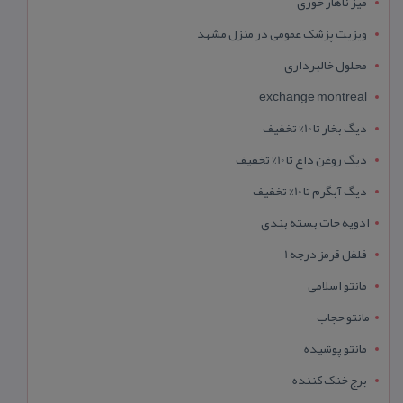
میز ناهار خوری
ویزیت پزشک عمومی در منزل مشهد
محلول خالبرداری
exchange montreal
دیگ بخار تا 10% تخفیف
دیگ روغن داغ تا 10% تخفیف
دیگ آبگرم تا 10% تخفیف
ادویه جات بسته بندی
فلفل قرمز درجه 1
مانتو اسلامی
مانتو حجاب
مانتو پوشیده
برج خنک کننده