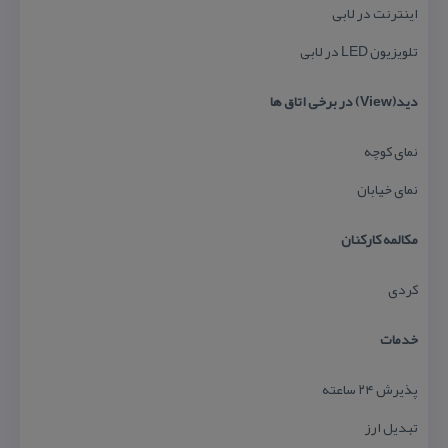
اینترنت در لابی
تلویزیون LED در لابی
دید(View) در برخی اتاق ها
نمای كوچه
نمای خیابان
مكالمه كاركنان
كردی
خدمات
پذیرش ۲۴ ساعته
تبدیل ارز