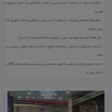
مكانیك سیار در مشهد | عیب‌یابی و تعمیر تخصصی در محل (سریع و
::
فوری)
تعمیرگاه تخصصی كوییك در مشهد | عیب‌یابی حرفه‌ای و امداد فوری با ۱۰
::
سال سابقه
اگر فقط 10 وسیله بتوانید بخرید، اولویت با كدام تجهیزات است؟
::
خدمات پزشكی در منزل؛ راهنمای جامع دریافت مراقبت‌های درمانی در
::
خانه
امداد خودرو جك در مشهد | تعمیر تخصصی و عیب‌یابی خودروهای JAC با
::
۱۰ سال تجربه