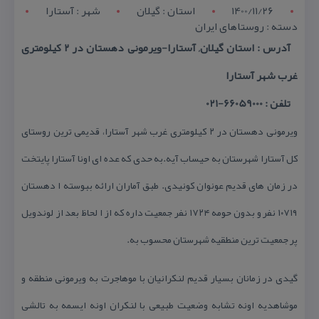
1400/11/26
استان : گيلان
شهر : آستارا
دسته : روستاهای ایران
آدرس : استان گیلان, آستارا-ویرمونی دهستان در ۲ كیلومتری
غرب شهر آستارا
تلفن : 66059000-021
ویرمونی دهستان در ۲ كیلومتری غرب شهر آستارا، قدیمی ترین روستای
كل آستارا شهرستان به حیساب آیه.به حدی كه عده ای اونا آستارا پایتخت
در زمان های قدیم عونوان كونیدی. طبق آماران ارائه ببوسته ا دهستان
۱۰۷۱۹ نفر و بدون حومه ۱۷۲۴ نفر جمعیت داره كه از ا لحاظ بعد از لوندویل
پر جمعیت ترین منطقیه شهرستان محسوب به.
گیدی در زمانان بسیار قدیم لنكرانیان با موهاجرت به ویرمونی منطقه و
موشاهدیه اونه تشابه وضعیت طبیعی با لنكران اونه ایسمه به تالشی