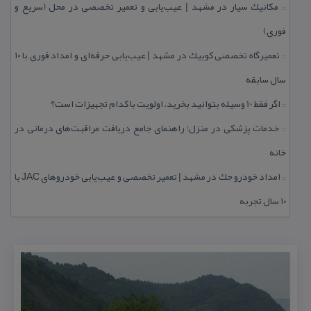
مكانیك سیار در مشهد | عیب‌یابی و تعمیر تخصصی در محل (سریع و
::
فوری)
تعمیرگاه تخصصی كوییك در مشهد | عیب‌یابی حرفه‌ای و امداد فوری با ۱۰
::
سال سابقه
اگر فقط 10 وسیله بتوانید بخرید، اولویت با كدام تجهیزات است؟
::
خدمات پزشكی در منزل؛ راهنمای جامع دریافت مراقبت‌های درمانی در
::
خانه
امداد خودرو جك در مشهد | تعمیر تخصصی و عیب‌یابی خودروهای JAC با
::
۱۰ سال تجربه