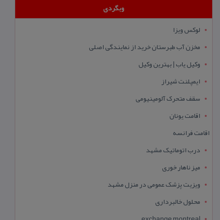
وبگردی
لوکس ویزا
مخزن آب طبرستان خرید از نمایندگی اصلی
وکیل یاب | بهترین وکیل
ایمپلنت شیراز
سقف متحرک آلومینیومی
اقامت یونان
اقامت فرانسه
درب اتوماتیک مشهد
میز ناهار خوری
ویزیت پزشک عمومی در منزل مشهد
محلول خالبرداری
exchange montreal