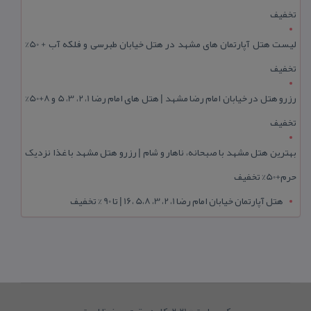
تخفیف
لیست هتل آپارتمان های مشهد در هتل خیابان طبرسی و فلکه آب + 50%
تخفیف
رزرو هتل در خیابان امام رضا مشهد | هتل‌ های امام رضا 1، 2، 3، 5 و 8+50%
تخفیف
بهترین هتل مشهد با صبحانه، ناهار و شام | رزرو هتل مشهد با غذا نزدیک
حرم+50% تخفیف
هتل آپارتمان خیابان امام رضا 1، 2، 3، 5،8 ،16 | تا 90 % تخفیف
کپی رایت © 2021. کلیه حقوق محفوظ است