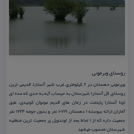
روستای ویرمونی
ویرمونی دهستان در ۲ كیلومتری غرب شهر آستارا، قدیمی ترین
روستای كل آستارا شهرستان به حیساب آیه.به حدی كه عده ای
اونا آستارا پایتخت در زمان های قدیم عونوان كونیدی. طبق
آماران ارائه ببوسته ا دهستان ۱۰۷۱۹ نفر و بدون حومه ۱۷۲۴ نفر
جمعیت داره كه از ا لحاظ بعد از لوندویل پر جمعیت ترین منطقیه
شهرستان محسوب میشود