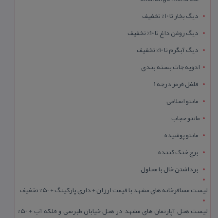
دیگ بخار تا 10% تخفیف
دیگ روغن داغ تا 10% تخفیف
دیگ آبگرم تا 10% تخفیف
ادویه جات بسته بندی
فلفل قرمز درجه 1
مانتو اسلامی
مانتو حجاب
مانتو پوشیده
برج خنک کننده
برداشتن خال با محلول
لیست مسافرخانه های مشهد با قیمت ارزان + داری پارکینگ + 50% تخفیف
لیست هتل آپارتمان های مشهد در هتل خیابان طبرسی و فلکه آب + 50%