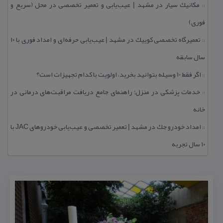
مكانیك سیار در مشهد | عیب‌یابی و تعمیر تخصصی در محل (سریع و
::
فوری)
تعمیرگاه تخصصی كوییك در مشهد | عیب‌یابی حرفه‌ای و امداد فوری با ۱۰
::
سال سابقه
اگر فقط 10 وسیله بتوانید بخرید، اولویت با كدام تجهیزات است؟
::
خدمات پزشكی در منزل؛ راهنمای جامع دریافت مراقبت‌های درمانی در
::
خانه
امداد خودرو جك در مشهد | تعمیر تخصصی و عیب‌یابی خودروهای JAC با
::
۱۰ سال تجربه