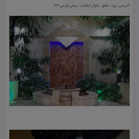
آدرس: یزد – بافق – بلوار انقلاب – نبش فرعی ۶۴