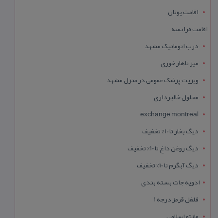
اقامت یونان
اقامت فرانسه
درب اتوماتیک مشهد
میز ناهار خوری
ویزیت پزشک عمومی در منزل مشهد
محلول خالبرداری
exchange montreal
دیگ بخار تا 10% تخفیف
دیگ روغن داغ تا 10% تخفیف
دیگ آبگرم تا 10% تخفیف
ادویه جات بسته بندی
فلفل قرمز درجه 1
مانتو اسلامی