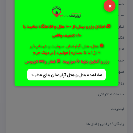
×
دستگاه واكس كفش
صبحانه در اتاق
🎁 امکان رزرو بیش از 1000 هتل و اقامتگاه مشهد با
نهار در اتاق
80% تخفیف واقعی
فكس
🏨 هتل، هتل آپارتمان، سوئیت و مهمانپذیر
اتاق چمدان
⭐ از 1 تا 5 ستاره | فولبرد | نزدیک حرم
خدمات تهیه بلیط
رزرو آنلاین بلیط ✈️ هواپیما، 🚆 قطار و 🚌 اتوبوس
فتوكپی
مشاهده هتل و هتل‌ آپارتمان های مشهد
روم سرویس ۲۴ ساعته
خدمات اینترنتی
اینترنت
رایگان! در لابی و اتاق ها