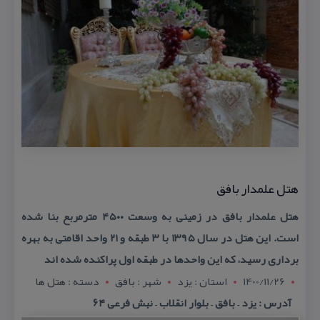
هتل علمدار بافق
هتل علمدار بافق در زمینی به وسعت ۴۵۰۰ مترمربع بنا شده
است. این هتل در سال ۱۳۹۵ با ۳ طبقه و ۲۱ واحد اقامتی به بهره
برداری رسید، كه این واحدها در طبقه اول پراكنده شده اند
1400/11/26
استان : يزد
شهر : بافق
دسته : هتل ها
آدرس : یزد – بافق – بلوار انقلاب – نبش فرعی ۶۴