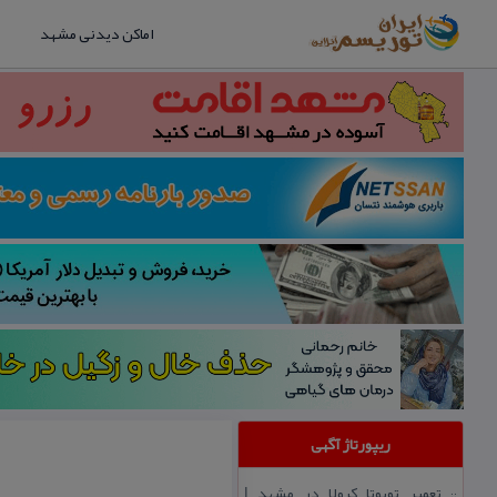
اماکن دیدنی مشهد
ریپورتاژ آگهی
تعمیر تویوتا كرولا در مشهد |
::