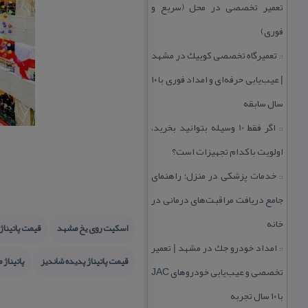
تعمیر تخصصی در محل (سریع و
فوری)
تعمیرگاه تخصصی كوییك در مشهد
::
| عیب‌یابی حرفه‌ای و امداد فوری با ۱۰
سال سابقه
اگر فقط 10 وسیله بتوانید بخرید،
::
اولویت با كدام تجهیزات است؟
خدمات پزشكی در منزل؛ راهنمای
::
جامع دریافت مراقبت‌های درمانی در
خانه
اسكیت روی یخ مشهد
قیمت پاتینا
امداد خودرو جك در مشهد | تعمیر
::
قیمت پاتیناژ پدیده شاندیز
پاتیناژ
تخصصی و عیب‌یابی خودروهای JAC
با ۱۰ سال تجربه