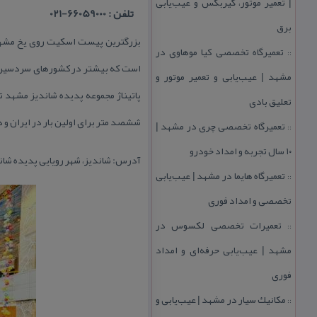
| تعمیر موتور، گیربكس و عیب‌یابی
تلفن : 66059000-021
برق
بزرگترین پیست اسكیت روی یخ مشهد 
تعمیرگاه تخصصی كیا موهاوی در
::
است كه بیشتر در كشورهای سردسیر م
مشهد | عیب‌یابی و تعمیر موتور و
پاتیناژ مجموعه پدیده شاندیز مشهد
تعلیق بادی
ششصد متر برای اولین بار در ایران و
تعمیرگاه تخصصی چری در مشهد |
::
۱۰ سال تجربه و امداد خودرو
آدرس: شاندیز، شهر رویایی پدیده شان
تعمیرگاه هایما در مشهد | عیب‌یابی
::
تخصصی و امداد فوری
تعمیرات تخصصی لكسوس در
::
مشهد | عیب‌یابی حرفه‌ای و امداد
فوری
مكانیك سیار در مشهد | عیب‌یابی و
::