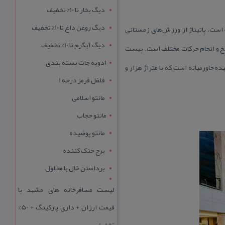
دیگ بخار تا 10% تخفیف
دیگ روغن داغ تا 10% تخفیف
ست. پاتیناژ از ورزش‌های زمستانی
دیگ آبگرم تا 10% تخفیف
خ و انجام حركات مختلف است. پیست
ادویه جات بسته بندی
اورمیانه است كه با متراژ هزار و
فلفل قرمز درجه 1
مانتو اسلامی
مانتو حجاب
مانتو پوشیده
برج خنک کننده
برداشتن خال با محلول
لیست مسافرخانه های مشهد با
قیمت ارزان + داری پارکینگ + 50%
تخفیف