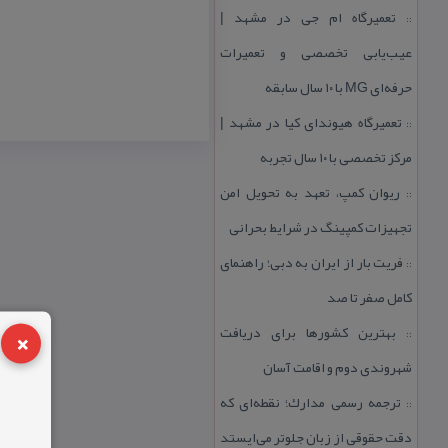
تعمیرگاه ام جی در مشهد |
::
عیب‌یابی تخصصی و تعمیرات
حرفه‌ای MG با ۱۰ سال سابقه
تعمیرگاه هیوندای كیا در مشهد |
::
مركز تخصصی با ۱۰ سال تجربه
ریوان كمپ، تعهد به تحویل امن
::
تجهیزات كمپینگ در شرایط بحرانی
فریت بار از ایران به دبی؛ راهنمای
::
كامل صفر تا صد
×
بهترین كشورها برای دریافت
::
شهروندی دوم و اقامت آسان
ترجمه رسمی مدارك؛ نقطه‌ای كه
::
دقت حقوقی از زبان جلوتر می‌ایستد