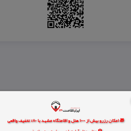
🎁 امکان رزرو بیش از 1000 هتل و اقامتگاه مشهد با 80% تخفیف واقعی
🏨 هتل، هتل آپارتمان، سوئیت و مهمانپذیر