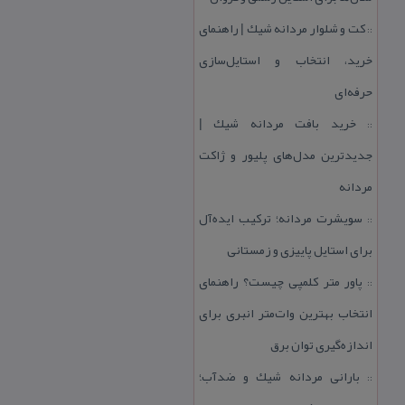
كت و شلوار مردانه شیك | راهنمای
::
خرید، انتخاب و استایل‌سازی
حرفه‌ای
خرید بافت مردانه شیك |
::
جدیدترین مدل‌های پلیور و ژاكت
مردانه
سویشرت مردانه؛ تركیب ایده‌آل
::
برای استایل پاییزی و زمستانی
پاور متر كلمپی چیست؟ راهنمای
::
انتخاب بهترین وات‌متر انبری برای
اندازه‌گیری توان برق
بارانی مردانه شیك و ضدآب؛
::