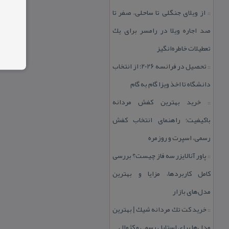
از ویلای جنگلی تا ساحلی، صفر تا
::
صد اجاره ویلا در رامسر برای یك
تعطیلات خاطره‌انگیز
تحصیل در فرانسه 2026؛ از انتخاب
::
دانشگاه تا اخذ ویزا گام به گام
خرید بهترین كفش مردانه
::
باكیفیت؛ راهنمای انتخاب كفش
رسمی، اسپرت و روزمره
پاور آنالایزر سه فاز چیست؟ بررسی
::
كامل كاربردها، مزایا و بهترین
مدل‌های بازار
خرید كت تك مردانه شیك | بهترین
::
مدل‌ها برای استایل رسمی و كژوال