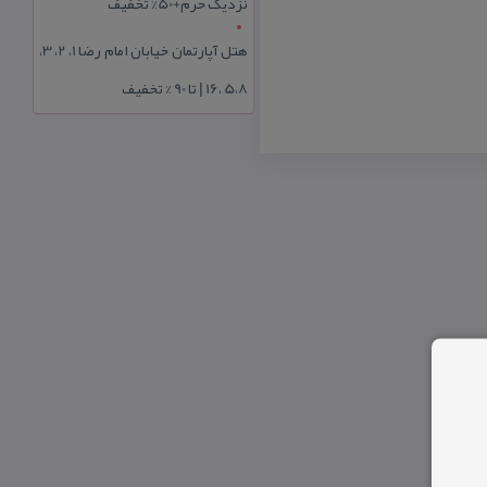
نزدیک حرم+50% تخفیف
هتل آپارتمان خیابان امام رضا 1، 2، 3،
5،8 ،16 | تا 90 % تخفیف