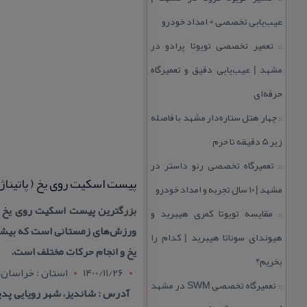
عیب‌یابی تخصصی + امداد خودرو
تعمیر تخصصی تویوتا پرادو در
::
مشهد | عیب‌یابی دقیق و تعمیرگاه
حرفه‌ای
چهار هتل‌ ستاره‌دار مشهد با فاصله
::
زیر 5 دقیقه تا حرم
تعمیرگاه تخصصی رنو داستر در
::
پیست اسكیت روی یخ ( پاتیناژ
مشهد | ۱۰ سال تجربه و امداد خودرو
بزرگترین پیست اسكیت روی یخ م
مقایسه تویوتا كمری هیبرید و
::
ورزش‌های زمستانی است كه بیشت
هیوندای سوناتا هیبرید | كدام را
یخ و انجام حركات مختلف است.
بخریم؟
1400/11/26
استان : خراسان
تعمیرگاه تخصصی SWM در مشهد
::
آدرس : شاندیز، شهر رویایی پدی