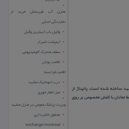
مخزن آب طبرستان خرید از
نمایندگی اصلی
وکیل یاب | بهترین وکیل
ایمپلنت شیراز
سقف متحرک آلومینیومی
اقامت یونان
اقامت فرانسه
درب اتوماتیک مشهد
د ساخته شده است. پاتیناژ از
میز ناهار خوری
ظ تعادل با كفش مخصوص بر روی
ویزیت پزشک عمومی در منزل مشهد
محلول خالبرداری
exchange montreal