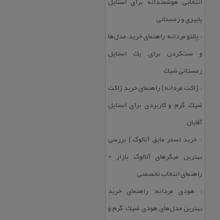
انتخابی هوشمندانه برای استایل
پاییزی و زمستانی
پالتو مردانه؛ راهنمای خرید، مدل‌ها
::
و ست‌كردن برای یك استایل
زمستانی شیك
ژاكت مردانه | راهنمای خرید ژاكت
::
شیك، گرم و كاربردی برای استایل
آقایان
خرید تستر عایق آنالوگ | بررسی
::
بهترین میگرهای آنالوگ بازار +
راهنمای انتخاب تخصصی
هودی مردانه؛ راهنمای خرید
::
بهترین مدل‌های هودی شیك، گرم و