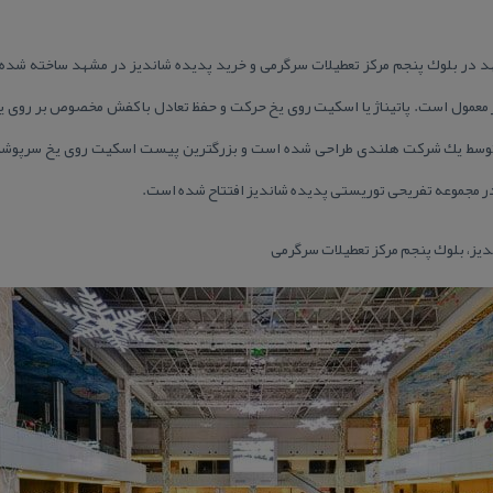
در بلوك پنجم مركز تعطیلات سرگرمی و خرید پدیده شاندیز در مشهد ساخته شده ا
عمول است. پاتیناژ یا اسكیت روی یخ حركت و حفظ تعادل با كفش مخصوص بر روی ی
 توسط یك شركت هلندی طراحی شده است و بزرگترین پیست اسكیت روی یخ سرپوشیده خ
 در مجموعه تفریحی توریستی پدیده شاندیز افتتاح شده است.
دیز، بلوك پنجم مركز تعطیلات سرگرمی