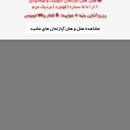
⭐ از 1 تا 5 ستاره | فولبرد | نزدیک حرم
رزرو آنلاین بلیط ✈️ هواپیما، 🚆 قطار و 🚌 اتوبوس
مشاهده هتل و هتل‌ آپارتمان های مشهد