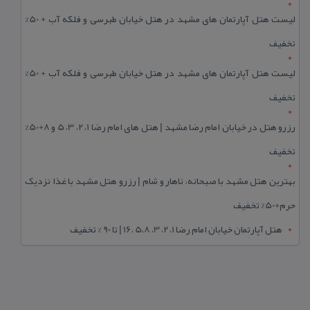
لیست هتل آپارتمان های مشهد در هتل خیابان طبرسی و فلکه آب + 50%
تخفیف
لیست هتل آپارتمان های مشهد در هتل خیابان طبرسی و فلکه آب + 50%
تخفیف
رزرو هتل در خیابان امام رضا مشهد | هتل‌ های امام رضا 1، 2، 3، 5 و 8+50%
تخفیف
بهترین هتل مشهد با صبحانه، ناهار و شام | رزرو هتل مشهد با غذا نزدیک
حرم+50% تخفیف
هتل آپارتمان خیابان امام رضا 1، 2، 3، 5،8 ،16 | تا 90 % تخفیف