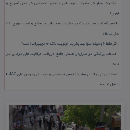
مكانیك سیار در مشهد | عیب‌یابی و تعمیر تخصصی در محل (سریع و
::
فوری)
تعمیرگاه تخصصی كوییك در مشهد | عیب‌یابی حرفه‌ای و امداد فوری با ۱۰
::
سال سابقه
اگر فقط 10 وسیله بتوانید بخرید، اولویت با كدام تجهیزات است؟
::
خدمات پزشكی در منزل؛ راهنمای جامع دریافت مراقبت‌های درمانی در
::
خانه
امداد خودرو جك در مشهد | تعمیر تخصصی و عیب‌یابی خودروهای JAC با
::
۱۰ سال تجربه