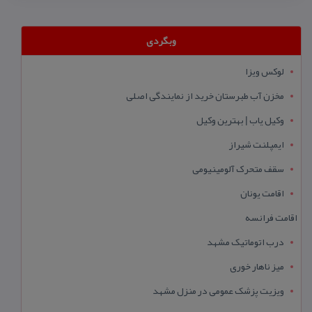
وبگردی
لوکس ویزا
مخزن آب طبرستان خرید از نمایندگی اصلی
وکیل یاب | بهترین وکیل
ایمپلنت شیراز
سقف متحرک آلومینیومی
اقامت یونان
اقامت فرانسه
درب اتوماتیک مشهد
میز ناهار خوری
ویزیت پزشک عمومی در منزل مشهد