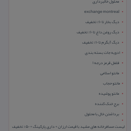
محلول خالبرداری
exchange montreal
دیگ بخار تا 10% تخفیف
دیگ روغن داغ تا 10% تخفیف
دیگ آبگرم تا 10% تخفیف
ادویه جات بسته بندی
فلفل قرمز درجه 1
مانتو اسلامی
مانتو حجاب
مانتو پوشیده
برج خنک کننده
برداشتن خال با محلول
لیست مسافرخانه های مشهد با قیمت ارزان + داری پارکینگ + 50% تخفیف