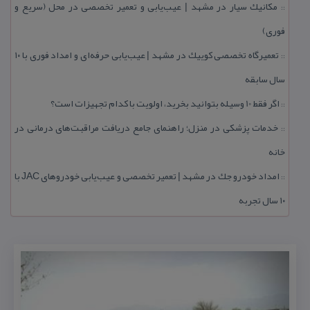
مكانیك سیار در مشهد | عیب‌یابی و تعمیر تخصصی در محل (سریع و
::
فوری)
تعمیرگاه تخصصی كوییك در مشهد | عیب‌یابی حرفه‌ای و امداد فوری با ۱۰
::
سال سابقه
اگر فقط 10 وسیله بتوانید بخرید، اولویت با كدام تجهیزات است؟
::
خدمات پزشكی در منزل؛ راهنمای جامع دریافت مراقبت‌های درمانی در
::
خانه
امداد خودرو جك در مشهد | تعمیر تخصصی و عیب‌یابی خودروهای JAC با
::
۱۰ سال تجربه