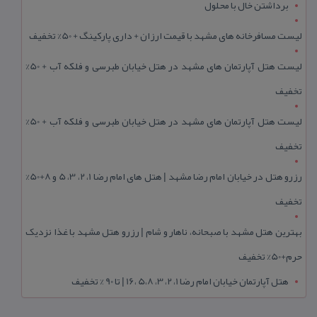
برداشتن خال با محلول
لیست مسافرخانه های مشهد با قیمت ارزان + داری پارکینگ + 50% تخفیف
لیست هتل آپارتمان های مشهد در هتل خیابان طبرسی و فلکه آب + 50%
تخفیف
لیست هتل آپارتمان های مشهد در هتل خیابان طبرسی و فلکه آب + 50%
تخفیف
رزرو هتل در خیابان امام رضا مشهد | هتل‌ های امام رضا 1، 2، 3، 5 و 8+50%
تخفیف
بهترین هتل مشهد با صبحانه، ناهار و شام | رزرو هتل مشهد با غذا نزدیک
حرم+50% تخفیف
هتل آپارتمان خیابان امام رضا 1، 2، 3، 5،8 ،16 | تا 90 % تخفیف