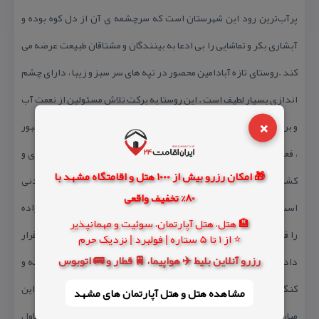
پرآب‌ترین رود این شهرستان است كه سرچشمه ی آن از دل كوه بوده و
آبشاری بكر و تماشایی را بی ادعا به بینندگان و مشتاقان طبیعت عرضه می
كند .روستای تازه آبادامین محصور در تپه های سر سبز و زیبا ، دارای چشم
اندازی بسیار لطیف است . این روستا به بركت تلاش مسئولین از نعمت آب
×
و برق و گاز برخوردار می باشد . روستای تازه آباد امین دارای جوانانی صبور
، فعال و تحصیلكرده می باشد كه در كنار تحصیل علم به شغل دامداری و
🎁 امکان رزرو بیش از 1000 هتل و اقامتگاه مشهد با
كشاورزی و باغبانی اشتغال دارند . فعالیت خانم های روستا نیز مثال زدنی
80% تخفیف واقعی
است ، آنان كه با ابتدایی ترین امكانات ، زمینه ی راحتی و آسایش خانواده
🏨 هتل، هتل آپارتمان، سوئیت و مهمانپذیر
را فراهم می آورند و با تلاش خود نعمت خدا را در سفره های پر رونق قرار
⭐ از 1 تا 5 ستاره | فولبرد | نزدیک حرم
رزرو آنلاین بلیط ✈️ هواپیما، 🚆 قطار و 🚌 اتوبوس
داده و محصولات لذیذی چون دوغ ، ماست ، كره ، نان ساجی ، پشی ، كلانه و
كنگر سور را تدارك دیده و برای اهل خانه و مهمانان مهیا ساخته اند . در این
مشاهده هتل و هتل‌ آپارتمان های مشهد
میان ماموستا با ذكر دعای خیر مهمانان را برای این خوان پر بركت و تناول