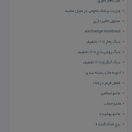
ویزیت پزشک عمومی در منزل مشهد
محلول خالبرداری
exchange montreal
دیگ بخار تا 10% تخفیف
دیگ روغن داغ تا 10% تخفیف
دیگ آبگرم تا 10% تخفیف
ادویه جات بسته بندی
فلفل قرمز درجه 1
مانتو اسلامی
مانتو حجاب
مانتو پوشیده
برج خنک کننده