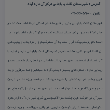
آدرس : شهرستان ثلاث باباجانی مركز آن تازه آباد
تلفن : 66059000-021
شهرستان ثلاث باباجانی یكی از شهرستانهای استان كرمانشاه است كه در
سال ۱۳۸۱ به عنوان شهرستان شناخته شده و مركز آن تازه آباد نام دارد .
البته نام روستایی كه قرار است به آن سفر كنیم و از نزدیك با زیبایی های
آن آشنا شویم ، نامی مشابه با مركز شهرستان ثلاث باباجانی دارد و نباید با
آن اشتباه گرفته شود . شهرستان ثلاث باباجانی در فصل بهار طبیعت بسیار
زیبایی دارد . منظره‌های بسیار دیدنی گردنه سیاتایر و مله سراژین و یك
شبی چشم هر بیننده‌ای را خیره می‌كنند . چشمه ریزه كه در درمان
بیماری‌های كلیوی بسیار مؤثر است در این شهرستان و از دل كوه های سر
سبز آن می جوشد . این چشمه در ۲۰ كیلومتری شرق شهر تازه آبادقرار دارد
. كوه‌های منطقه دارای گیاهان دارویی فراوانی می‌باشند و رود زمكان