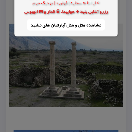
⭐ از 1 تا 5 ستاره | فولبرد | نزدیک حرم
رزرو آنلاین بلیط ✈️ هواپیما، 🚆 قطار و 🚌 اتوبوس
مشاهده هتل و هتل‌ آپارتمان های مشهد