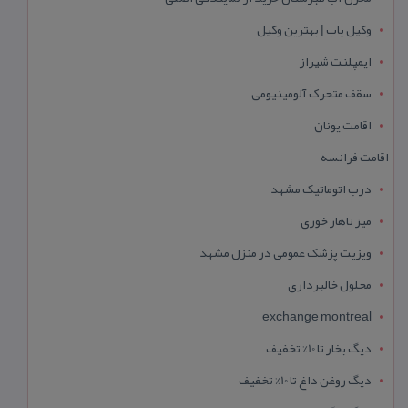
وکیل یاب | بهترین وکیل
ایمپلنت شیراز
سقف متحرک آلومینیومی
اقامت یونان
اقامت فرانسه
درب اتوماتیک مشهد
میز ناهار خوری
ویزیت پزشک عمومی در منزل مشهد
محلول خالبرداری
exchange montreal
دیگ بخار تا 10% تخفیف
دیگ روغن داغ تا 10% تخفیف