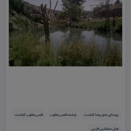
روستای ممو بیضا كجاست
چشمه قصر یعقوب
قصر یعقوب كجاست
هتل صفاشهر فارس