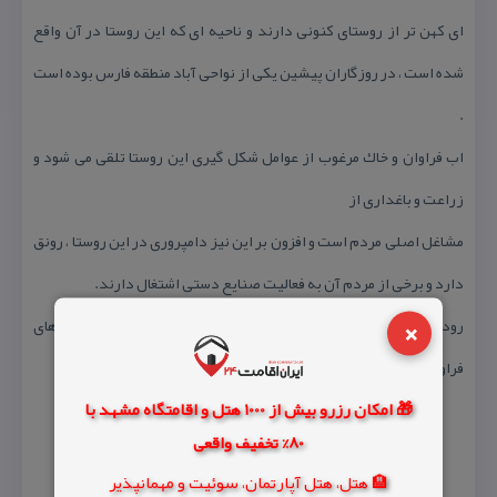
ای كهن تر از روستای كنونی دارند و ناحیه ای كه این روستا در آن واقع
شده است ، در روزگاران پیشین یكی از نواحی آباد منطقه فارس بوده است
.
اب فراوان و خاك مرغوب از عوامل شكل گیری این روستا تلقی می شود و
زراعت و باغداری از
مشاغل اصلی مردم است و افزون بر این نیز دامپروری در این روستا ، رونق
دارد و برخی از مردم آن به فعالیت صنایع دستی اشتغال دارند.
×
رودخانه قصر یعقوب تنها رودخانه این روستاست كه در كنار چشمه سارهای
فراوان ، آب مورد نیاز باغ های این روستا را تامین می كند.
🎁 امکان رزرو بیش از 1000 هتل و اقامتگاه مشهد با
80% تخفیف واقعی
🏨 هتل، هتل آپارتمان، سوئیت و مهمانپذیر