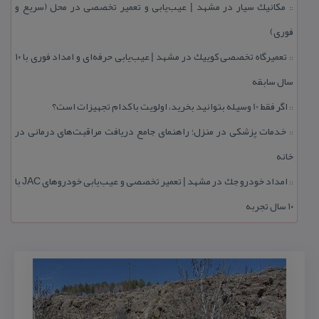
مكانیك سیار در مشهد | عیب‌یابی و تعمیر تخصصی در محل (سریع و
::
فوری)
تعمیرگاه تخصصی كوییك در مشهد | عیب‌یابی حرفه‌ای و امداد فوری با ۱۰
::
سال سابقه
اگر فقط 10 وسیله بتوانید بخرید، اولویت با كدام تجهیزات است؟
::
خدمات پزشكی در منزل؛ راهنمای جامع دریافت مراقبت‌های درمانی در
::
خانه
امداد خودرو جك در مشهد | تعمیر تخصصی و عیب‌یابی خودروهای JAC با
::
۱۰ سال تجربه