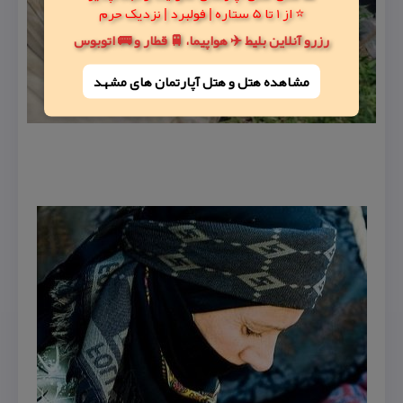
⭐ از 1 تا 5 ستاره | فولبرد | نزدیک حرم
رزرو آنلاین بلیط ✈️ هواپیما، 🚆 قطار و 🚌 اتوبوس
مشاهده هتل و هتل‌ آپارتمان های مشهد