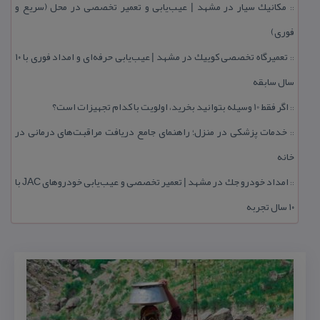
مكانیك سیار در مشهد | عیب‌یابی و تعمیر تخصصی در محل (سریع و
::
فوری)
تعمیرگاه تخصصی كوییك در مشهد | عیب‌یابی حرفه‌ای و امداد فوری با ۱۰
::
سال سابقه
اگر فقط 10 وسیله بتوانید بخرید، اولویت با كدام تجهیزات است؟
::
خدمات پزشكی در منزل؛ راهنمای جامع دریافت مراقبت‌های درمانی در
::
خانه
امداد خودرو جك در مشهد | تعمیر تخصصی و عیب‌یابی خودروهای JAC با
::
۱۰ سال تجربه