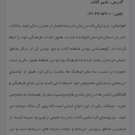
آدرس : شهر كلات
تلفن : 66059000-021
اقوام كرد، لر و تركی كه در زمان نادرشاه افشار از محل زندگی خود به كلات
نادر در استان خراسان كوچانده شدند، هنوز عادات فرهنگی خود را حفظ
كرده اند. كوهستانی بودن منطقه كلات و دور بودن آن از دیگر مناطق
استان خراسان، باعث شده كه فرهنگ مردم این منطقه هنوز بكر و دست
نخورده تر نسبت به سایر فرهنگ ها بمانند. زنان كرد هنوز از لباسهای
ابریشمی با مدلهای مخصوص خود استفاده می كنند و این غنای فرهنگی و
گوناگونی لباس ها در زمان شادی ها و عروسیها بیش از همیشه به چشم می
خورد. «چنگه» یكی از این انواع لباس است كه روی آن سكه دوخته می
شود. دو روستای كردنشین كلات نادر به نامهای «زاوین»‌و «سینه كهنه» از
مهمترین مناطق پرورش ابریشم و دوخت پارچه های ابریشم است و این