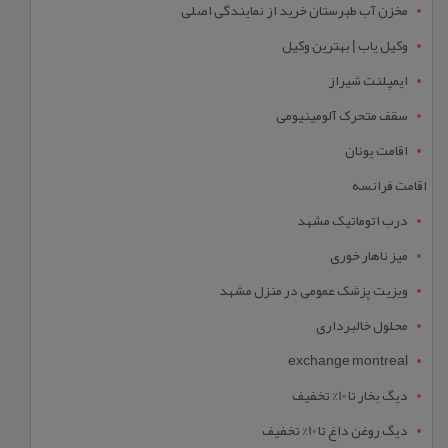
مخزن آب طبرستان خرید از نمایندگی اصلی
وکیل یاب | بهترین وکیل
ایمپلنت شیراز
سقف متحرک آلومینیومی
اقامت یونان
اقامت فرانسه
درب اتوماتیک مشهد
میز ناهار خوری
ویزیت پزشک عمومی در منزل مشهد
محلول خالبرداری
exchange montreal
دیگ بخار تا 10% تخفیف
دیگ روغن داغ تا 10% تخفیف