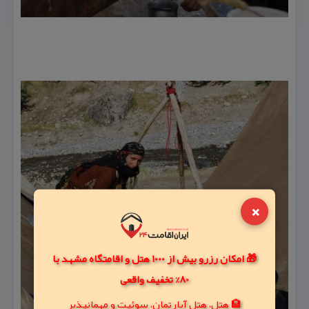
×
🎁 امکان رزرو بیش از 1000 هتل و اقامتگاه مشهد با
80% تخفیف واقعی
🏨 هتل، هتل آپارتمان، سوئیت و مهمانپذیر