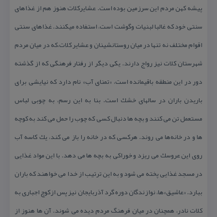
پیشه كهن مردم این سرزمین بوده است. عشایركلات هنوز هم از غذاهای
سنتی خود كه غالبا لبنیات وگوشت است، استفاده میكنند. غذاهای سنتی
اقوام مختلف نه تنها در میان روستانشینان و عشایر كلات،كه در میان مردم
شهرستان كلات نیز رواج دارند. یكی دیگر از رفتار فرهنگی كه از گذشته
دور در این منطقه باقیمانده است، «تمنای آب» نام دارد كه نیایشی برای
باریدن باران در سالهای خشك است. بنا به این رسم، به چوبی لباس
مستعمل تن می كنند و بچه ها دنبال كسی كه چوب را حمل می كند به كوچه
ها و در خانه‌ها می روند. هركسی كه در خانه را باز می كند، یك كاسه آب
روی این عروسك می ریزد و خوراكی به بچه ها می دهد. با این مواد غذایی
در مسجد غذایی پخته می شود و به این ترتیب از خدا می خواهند كه باران
ببارد. «عاشیق»‌ها، نوازندگان دوره گرد آذربایجان نیز پس ازكوچ اجباری به
كلات نادر، همچنان در میان فرهنگ مردم دیده می شوند. آن ها هنوز از