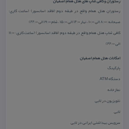
رستوران و كافی شاپ های هتل همام اصفهان
رستوران هتل همام واقع در طبقه دوم (فاقد اسانسور) (ساعت كاری:
صبحانه :۸:۰۰ الی ۱۰:۰۰ ، نهار ۱۲:۰۰ الی ۱۵:۰۰ ، شام ۱۹:۰۰ الی ۲۲:۰۰)
كافی شاپ هتل همام واقع در طبقه دوم (فاقد اسانسور) (ساعت كاری: ۱۱:۰۰
الی ۲۲:۰۰)
امكانات هتل همام اصفهان
پاركینگ
دستگاه ATM
نمازخانه
تلویزیون در لابی
لابی
سرویس بهداشتی ایرانی در لابی