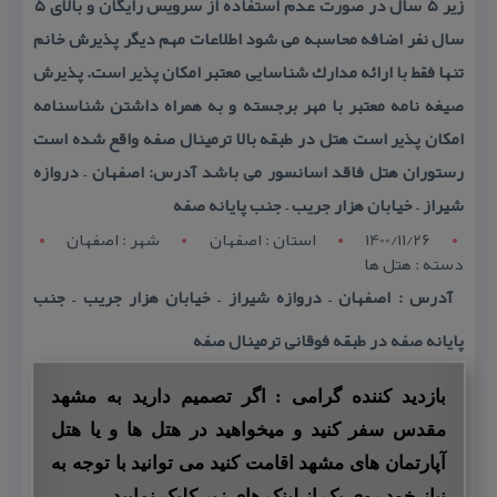
زیر ۵ سال در صورت عدم استفاده از سرویس رایگان و بالای ۵
سال نفر اضافه محاسبه می شود اطلاعات مهم دیگر پذیرش خانم
تنها فقط با ارائه مدارك شناسایی معتبر امكان پذیر است. پذیرش
صیغه نامه معتبر با مهر برجسته و به همراه داشتن شناسنامه
امكان پذیر است هتل در طبقه بالا ترمینال صفه واقع شده است
رستوران هتل فاقد اسانسور می باشد آدرس: اصفهان – دروازه
شیراز – خیابان هزار جریب – جنب پایانه صفه
1400/11/26
استان : اصفهان
شهر : اصفهان
دسته : هتل ها
آدرس : اصفهان – دروازه شیراز – خیابان هزار جریب – جنب
پایانه صفه در طبقه فوقانی ترمینال صفه
بازدید کننده گرامی : اگر تصمیم دارید به مشهد
مقدس سفر کنید و میخواهید در هتل ها و یا هتل
آپارتمان های مشهد اقامت کنید می توانید با توجه به
نیاز خود روی یک از لینک های زیر کلیک نمایید