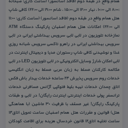
همام واقع در طبقه دوم (فاقد اسانسور) (ساعت كاری: صبحانه
:۸:۰۰ الی ۱۰:۰۰ ، نهار ۱۲:۰۰ الی ۱۵:۰۰ ، شام ۱۹:۰۰ الی ۲۲:۰۰) كافی شاپ
هتل همام واقع در طبقه دوم (فاقد اسانسور) (ساعت كاری: ۱۱:۰۰
الی ۲۲:۰۰) امكانات هتل همام اصفهان پاركینگ دستگاه ATM
نمازخانه تلویزیون در لابی لابی سرویس بهداشتی ایرانی در لابی
سرویس بهداشتی ایرانی در راهرو تاكسی سرویس شبانه روزی
غذا و نوشیدنی كافی شاپ رستوران مدیا و دیجیتال اینترنت در
لابی امكان شارژ وسایل الكترونیكی در لابی تلویزیون LED در لابی
مكالمه كاركنان مسلط به زبان عربی مسلط به زبان انگلیسی
خدمات روم سرویس پذیرش ۲۴ ساعته خدمات بیدار باش فكس
اتاق چمدان خدمات تهیه بلیط فتوكپی آژانس مسافرتی خدمات
ترانسفر پولی خدمات اینترنتی اینترنت رایگان! در لابی و طبقات
پاركینگ رایگان! غیر مسقف با ظرفیت ۳۰ ماشین (با هماهنگی
هتل) قوانین و مقررات هتل همام اصفهان ساعت تحویل اتاق۱۴
ساعت تخلیه اتاق۱۲ قانون خردسال هزینه برای اقامت كودكان