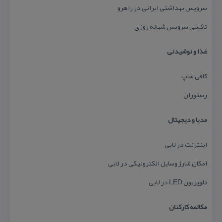
سرویس بهداشتی ایرانی در راهرو
تاكسی سرویس شبانه روزی
غذا و نوشیدنی
كافی شاپ
رستوران
مدیا و دیجیتال
اینترنت در لابی
امكان شارژ وسایل الكترونیكی در لابی
تلویزیون LED در لابی
مكالمه كاركنان