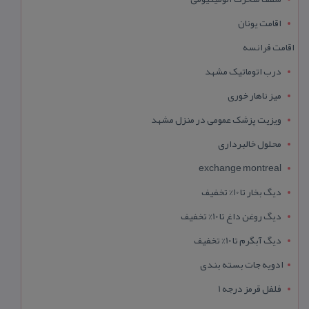
اقامت یونان
اقامت فرانسه
درب اتوماتیک مشهد
میز ناهار خوری
ویزیت پزشک عمومی در منزل مشهد
محلول خالبرداری
exchange montreal
دیگ بخار تا 10% تخفیف
دیگ روغن داغ تا 10% تخفیف
دیگ آبگرم تا 10% تخفیف
ادویه جات بسته بندی
فلفل قرمز درجه 1