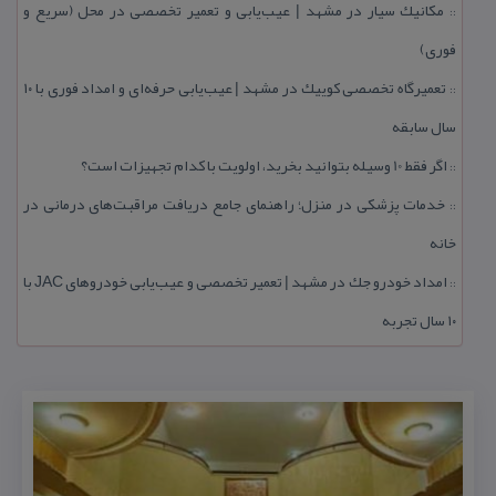
مكانیك سیار در مشهد | عیب‌یابی و تعمیر تخصصی در محل (سریع و
::
فوری)
تعمیرگاه تخصصی كوییك در مشهد | عیب‌یابی حرفه‌ای و امداد فوری با ۱۰
::
سال سابقه
اگر فقط 10 وسیله بتوانید بخرید، اولویت با كدام تجهیزات است؟
::
خدمات پزشكی در منزل؛ راهنمای جامع دریافت مراقبت‌های درمانی در
::
خانه
امداد خودرو جك در مشهد | تعمیر تخصصی و عیب‌یابی خودروهای JAC با
::
۱۰ سال تجربه