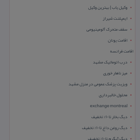
وکیل یاب | بهترین وکیل
ایمپلنت شیراز
سقف متحرک آلومینیومی
اقامت یونان
اقامت فرانسه
درب اتوماتیک مشهد
میز ناهار خوری
ویزیت پزشک عمومی در منزل مشهد
محلول خالبرداری
exchange montreal
دیگ بخار تا 10% تخفیف
دیگ روغن داغ تا 10% تخفیف
دیگ آبگرم تا 10% تخفیف