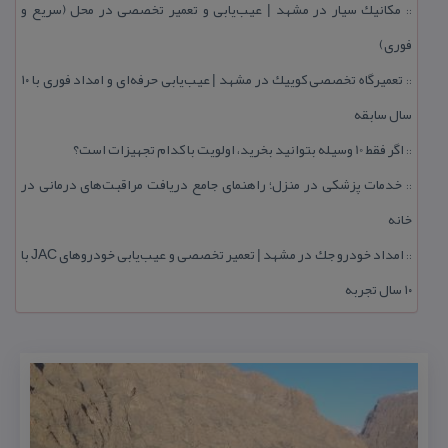
مكانیك سیار در مشهد | عیب‌یابی و تعمیر تخصصی در محل (سریع و
::
فوری)
تعمیرگاه تخصصی كوییك در مشهد | عیب‌یابی حرفه‌ای و امداد فوری با ۱۰
::
سال سابقه
اگر فقط 10 وسیله بتوانید بخرید، اولویت با كدام تجهیزات است؟
::
خدمات پزشكی در منزل؛ راهنمای جامع دریافت مراقبت‌های درمانی در
::
خانه
امداد خودرو جك در مشهد | تعمیر تخصصی و عیب‌یابی خودروهای JAC با
::
۱۰ سال تجربه