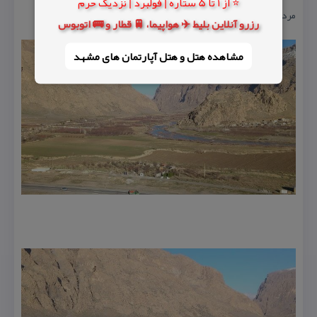
⭐ از 1 تا 5 ستاره | فولبرد | نزدیک حرم
مردم روستای چشمه سهراب كردی است .
رزرو آنلاین بلیط ✈️ هواپیما، 🚆 قطار و 🚌 اتوبوس
مشاهده هتل و هتل‌ آپارتمان های مشهد