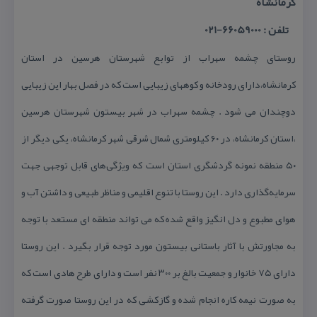
كرمانشاه
تلفن : 66059000-021
روستای چشمه سهراب از توابع شهرستان هرسین در استان
كرمانشاه،دارای رودخانه و كوههای زیبایی است كه در فصل بهار این زیبایی
دوچندان می شود . چشمه سهراب در شهر بیستون شهرستان هرسین
،استان كرمانشاه، در ۶۰ كیلومتری شمال شرقی شهر كرمانشاه، یكی دیگر از
۵۰ منطقه نمونه گردشگری استان است كه ویژگی‌های قابل توجهی جهت
سرمایه‌گذاری دارد . این روستا با تنوع اقلیمی و مناظر طبیعی و داشتن آب و
هوای مطبوع و دل انگیز واقع شده كه می تواند منطقه ای مستعد با توجه
به مجاورتش با آثار باستانی بیستون مورد توجه قرار بگیرد . این روستا
دارای ۷۵ خانوار و جمعیت بالغ بر ۳۰۰ نفر است و دارای طرح هادی است كه
به صورت نیمه كاره انجام شده و گازكشی كه در این روستا صورت گرفته