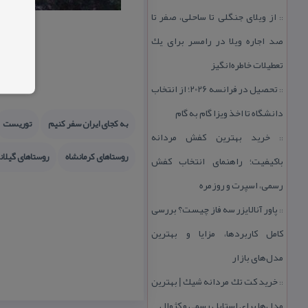
از ویلای جنگلی تا ساحلی، صفر تا
::
صد اجاره ویلا در رامسر برای یك
تعطیلات خاطره‌انگیز
تحصیل در فرانسه 2026؛ از انتخاب
::
دانشگاه تا اخذ ویزا گام به گام
به كجای ایران سفر كنیم
توریست
خرید بهترین كفش مردانه
::
روستاهای كرمانشاه
روستاهای گیلا
باكیفیت؛ راهنمای انتخاب كفش
رسمی، اسپرت و روزمره
پاور آنالایزر سه فاز چیست؟ بررسی
::
كامل كاربردها، مزایا و بهترین
مدل‌های بازار
خرید كت تك مردانه شیك | بهترین
::
مدل‌ها برای استایل رسمی و كژوال