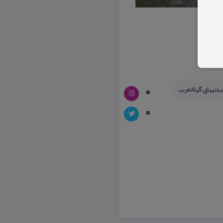
یدنیهای گیلانغرب