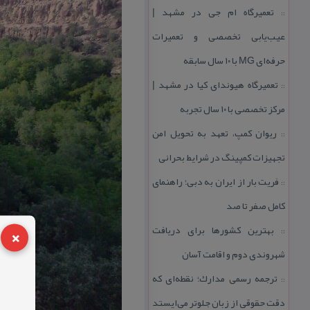
تعمیرگاه ام جی در مشهد |
::
عیب‌یابی تخصصی و تعمیرات
حرفه‌ای MG با ۱۰ سال سابقه
تعمیرگاه هیوندای كیا در مشهد |
::
مركز تخصصی با ۱۰ سال تجربه
ریوان كمپ، تعهد به تحویل امن
::
تجهیزات كمپینگ در شرایط بحرانی
فریت بار از ایران به دبی؛ راهنمای
::
كامل صفر تا صد
×
بهترین كشورها برای دریافت
::
شهروندی دوم و اقامت آسان
ترجمه رسمی مدارك؛ نقطه‌ای كه
::
دقت حقوقی از زبان جلوتر می‌ایستد