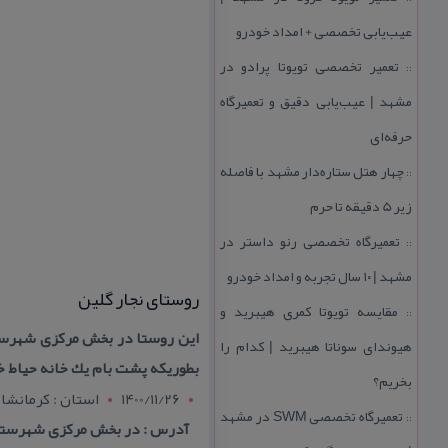
عیب‌یابی تخصصی + امداد خودرو
تعمیر تخصصی تویوتا پرادو در
::
مشهد | عیب‌یابی دقیق و تعمیرگاه
حرفه‌ای
چهار هتل‌ ستاره‌دار مشهد با فاصله
::
زیر 5 دقیقه تا حرم
تعمیرگاه تخصصی رنو داستر در
::
مشهد | ۱۰ سال تجربه و امداد خودرو
روستای نجار گلین
مقایسه تویوتا كمری هیبرید و
::
این روستا در بخش مركزی شهرستان
هیوندای سوناتا هیبرید | كدام را
بطوریكه پشت بام یك خانه حیاط خ
بخریم؟
1400/11/26
استان : کرمانشاه
تعمیرگاه تخصصی SWM در مشهد
::
آدرس : در بخش مركزی شهرستا