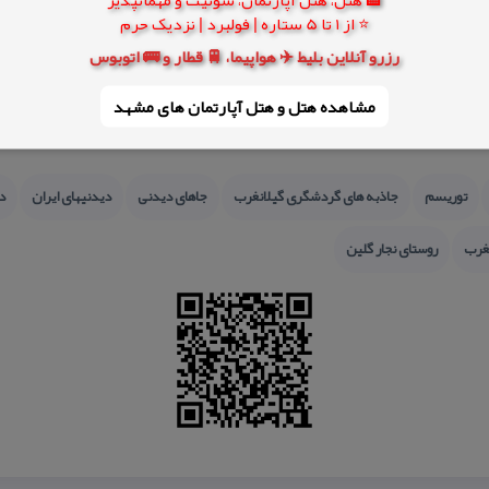
⭐ از 1 تا 5 ستاره | فولبرد | نزدیک حرم
رزرو آنلاین بلیط ✈️ هواپیما، 🚆 قطار و 🚌 اتوبوس
مشاهده هتل و هتل‌ آپارتمان های مشهد
توریسم
جاذبه های گردشگری گیلانغرب
جاهای دیدنی
دیدنیهای ایران
د
نغرب
روستای نجار گلین