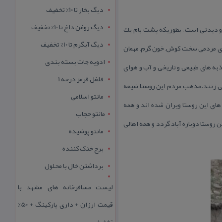
دیگ بخار تا 10% تخفیف
دیگ روغن داغ تا 10% تخفیف
 و دیدنی است , بطوریكه پشت بام یك
دیگ آبگرم تا 10% تخفیف
رای مردمی سخت كوش, خون گرم, مهمان
ادویه جات بسته بندی
ذبه های طبیعی و تاریخی و آب و هوای
فلفل قرمز درجه 1
 می زنند.مذهب مردم این روستا شیعه
مانتو اسلامی
ای این روستا ویران شده اند و همه
مانتو حجاب
 روستا دوباره آباد گردد و همه اهالی
مانتو پوشیده
برج خنک کننده
برداشتن خال با محلول
لیست مسافرخانه های مشهد با
قیمت ارزان + داری پارکینگ + 50%
تخفیف