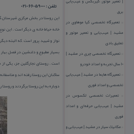
| تعمیر موتور، گیربكس و عیب‌یابی
تلفن : 66059000-021
برق
این روستا در بخش مركزی شهرستان گیل
تعمیرگاه تخصصی كیا موهاوی در
::
خانه حیاط خانه ی دیگر است . این نو
مشهد | عیب‌یابی و تعمیر موتور و
نواز و شهید پرور است , كه البته دیگ
تعلیق بادی
بسیار مطبوع و دلنشین در فصل بهار و
تعمیرگاه تخصصی چری در مشهد |
::
است . روستای نجارگلین جزء یكی از 
۱۰ سال تجربه و امداد خودرو
تعمیرگاه هایما در مشهد | عیب‌یابی
ساكنان این روستا رفته اند و متاسفانه
::
تخصصی و امداد فوری
دوباره به این روستا برگردند و روستا ر
تعمیرات تخصصی لكسوس در
::
مشهد | عیب‌یابی حرفه‌ای و امداد
فوری
مكانیك سیار در مشهد | عیب‌یابی و
::