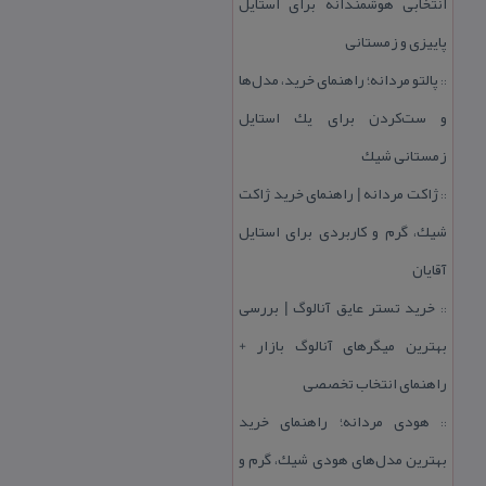
انتخابی هوشمندانه برای استایل
پاییزی و زمستانی
پالتو مردانه؛ راهنمای خرید، مدل‌ها
::
و ست‌كردن برای یك استایل
زمستانی شیك
ژاكت مردانه | راهنمای خرید ژاكت
::
شیك، گرم و كاربردی برای استایل
آقایان
خرید تستر عایق آنالوگ | بررسی
::
بهترین میگرهای آنالوگ بازار +
راهنمای انتخاب تخصصی
هودی مردانه؛ راهنمای خرید
::
بهترین مدل‌های هودی شیك، گرم و