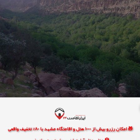
🎁 امکان رزرو بیش از 1000 هتل و اقامتگاه مشهد با 80% تخفیف واقعی
🏨 هتل، هتل آپارتمان، سوئیت و مهمانپذیر