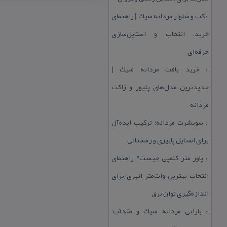
كت و شلوار مردانه شیك | راهنمای
::
خرید، انتخاب و استایل‌سازی
حرفه‌ای
خرید بافت مردانه شیك |
::
جدیدترین مدل‌های پلیور و ژاكت
مردانه
سویشرت مردانه؛ تركیب ایده‌آل
::
برای استایل پاییزی و زمستانی
پاور متر كلمپی چیست؟ راهنمای
::
انتخاب بهترین وات‌متر انبری برای
اندازه‌گیری توان برق
بارانی مردانه شیك و ضدآب؛
::