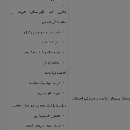
مخزن آب طبرستان خرید از
نمایندگی اصلی
وکیل یاب | بهترین وکیل
ایمپلنت شیراز
سقف متحرک آلومینیومی
اقامت یونان
اقامت فرانسه
درب اتوماتیک مشهد
میز ناهار خوری
وستا بسیار جالب و دیدنی است ,
ویزیت پزشک عمومی در منزل مشهد
محلول خالبرداری
exchange montreal