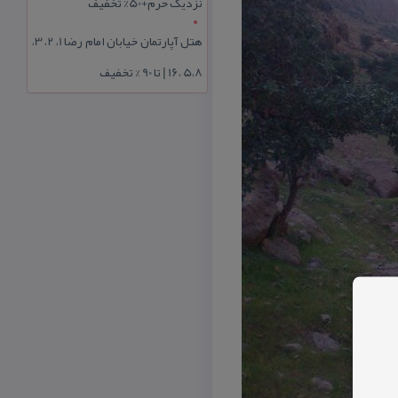
نزدیک حرم+50% تخفیف
هتل آپارتمان خیابان امام رضا 1، 2، 3،
5،8 ،16 | تا 90 % تخفیف