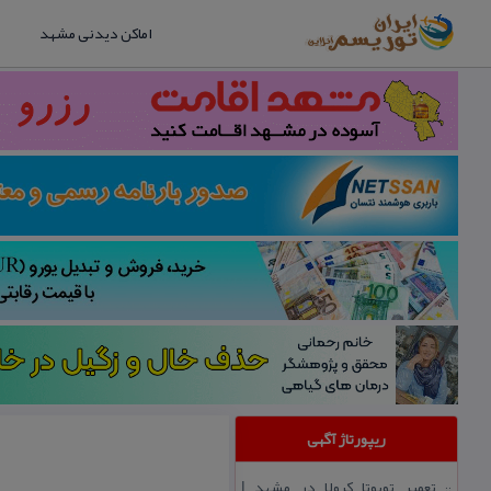
اماکن دیدنی مشهد
ریپورتاژ آگهی
تعمیر تویوتا كرولا در مشهد |
::