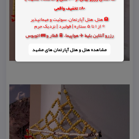
80% تخفیف واقعی
🏨 هتل، هتل آپارتمان، سوئیت و مهمانپذیر
⭐ از 1 تا 5 ستاره | فولبرد | نزدیک حرم
رزرو آنلاین بلیط ✈️ هواپیما، 🚆 قطار و 🚌 اتوبوس
مشاهده هتل و هتل‌ آپارتمان های مشهد