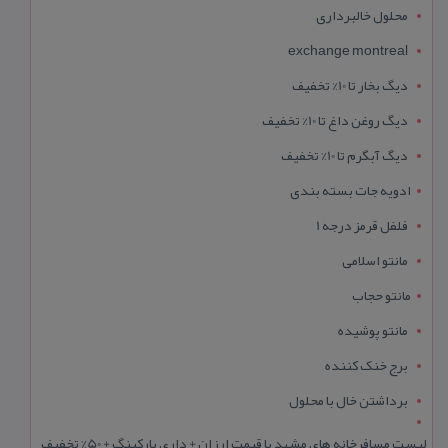
محلول خالبرداری
exchange montreal
دیگ بخار تا 10% تخفیف
دیگ روغن داغ تا 10% تخفیف
دیگ آبگرم تا 10% تخفیف
ادویه جات بسته بندی
فلفل قرمز درجه 1
مانتو اسلامی
مانتو حجاب
مانتو پوشیده
برج خنک کننده
برداشتن خال با محلول
لیست مسافرخانه های مشهد با قیمت ارزان + داری پارکینگ + 50% تخفیف