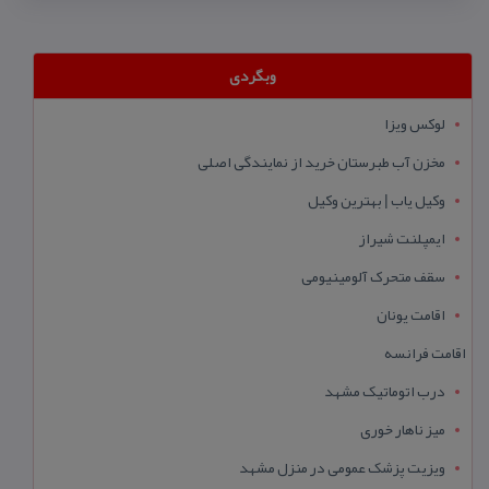
وبگردی
لوکس ویزا
مخزن آب طبرستان خرید از نمایندگی اصلی
وکیل یاب | بهترین وکیل
ایمپلنت شیراز
سقف متحرک آلومینیومی
اقامت یونان
اقامت فرانسه
درب اتوماتیک مشهد
میز ناهار خوری
ویزیت پزشک عمومی در منزل مشهد