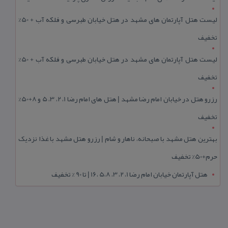
لیست هتل آپارتمان های مشهد در هتل خیابان طبرسی و فلکه آب + 50%
تخفیف
لیست هتل آپارتمان های مشهد در هتل خیابان طبرسی و فلکه آب + 50%
تخفیف
رزرو هتل در خیابان امام رضا مشهد | هتل‌ های امام رضا 1، 2، 3، 5 و 8+50%
تخفیف
بهترین هتل مشهد با صبحانه، ناهار و شام | رزرو هتل مشهد با غذا نزدیک
حرم+50% تخفیف
هتل آپارتمان خیابان امام رضا 1، 2، 3، 5،8 ،16 | تا 90 % تخفیف