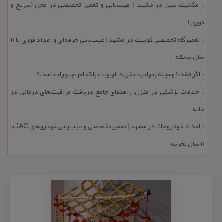
مكانیك سیار در مشهد | عیب‌یابی و تعمیر تخصصی در محل (سریع و
::
فوری)
تعمیرگاه تخصصی كوییك در مشهد | عیب‌یابی حرفه‌ای و امداد فوری با ۱۰
::
سال سابقه
اگر فقط 10 وسیله بتوانید بخرید، اولویت با كدام تجهیزات است؟
::
خدمات پزشكی در منزل؛ راهنمای جامع دریافت مراقبت‌های درمانی در
::
خانه
امداد خودرو جك در مشهد | تعمیر تخصصی و عیب‌یابی خودروهای JAC با
::
۱۰ سال تجربه