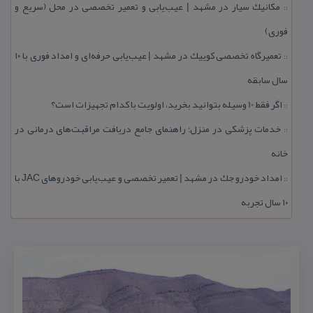
مكانیك سیار در مشهد | عیب‌یابی و تعمیر تخصصی در محل (سریع و
::
فوری)
تعمیرگاه تخصصی كوییك در مشهد | عیب‌یابی حرفه‌ای و امداد فوری با ۱۰
::
سال سابقه
اگر فقط 10 وسیله بتوانید بخرید، اولویت با كدام تجهیزات است؟
::
خدمات پزشكی در منزل؛ راهنمای جامع دریافت مراقبت‌های درمانی در
::
خانه
امداد خودرو جك در مشهد | تعمیر تخصصی و عیب‌یابی خودروهای JAC با
::
۱۰ سال تجربه