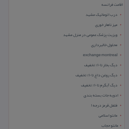
اقامت فرانسه
درب اتوماتیک مشهد
میز ناهار خوری
ویزیت پزشک عمومی در منزل مشهد
محلول خالبرداری
exchange montreal
دیگ بخار تا 10% تخفیف
دیگ روغن داغ تا 10% تخفیف
دیگ آبگرم تا 10% تخفیف
ادویه جات بسته بندی
فلفل قرمز درجه 1
مانتو اسلامی
مانتو حجاب