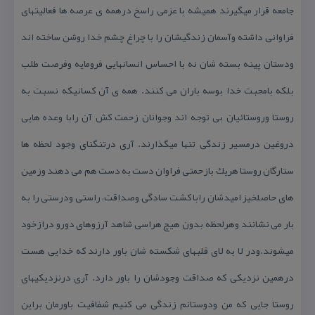
جامعه قرار میگیرند همیشه با عزمی راسخ درهمه ی عرصه ها فعالیتهای
فراوانی داشته وآسمان زندگیشان را با چراغ چشم خدا روشن ساخته اند
ودستان پینه بسته شان نه با احساس انسانهایی فرومایه وفرصت طلب
بلكه بامحبت خدا بوسه باران می كنند. همه ی آن كسانیكه نسبت به
روستا وروستائیان بی توجه اند وجوانان زحمت كش آن رابا وعده هایی
دروغین درمسیر زندگی تنها میگذارند. آری درتنگنای وجود لحظه ها
ستارگان روستا هریك بازحمتی فراوان دست به دست هم می دهند وزمین
های حاصلخیز امیدشان رابا كشت سادگی وصداقت، راستی ودرستی را به
بار می نشانند وهرلحظه بدون هیچ هراسی شاهد آرزوهای دورو درازخود
میشوند.ودر لا به لای قلبهای شكسته شان باور دارند كه خدایی هست
درهمین نزدیكی كه صداقت وجودشان را باور دارد. آری درنزدیكیهای
روستا جایی كه من ودوستانم زندگی می كنیم شفافیت باورمان براین