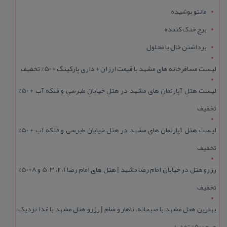
مانتو پوشیده
برج خنک کننده
برداشتن خال با محلول
لیست مسافرخانه های مشهد با قیمت ارزان + داری پارکینگ + 50% تخفیف
لیست هتل آپارتمان های مشهد در هتل خیابان طبرسی و فلکه آب + 50%
تخفیف
لیست هتل آپارتمان های مشهد در هتل خیابان طبرسی و فلکه آب + 50%
تخفیف
رزرو هتل در خیابان امام رضا مشهد | هتل‌ های امام رضا 1، 2، 3، 5 و 8+50%
تخفیف
بهترین هتل مشهد با صبحانه، ناهار و شام | رزرو هتل مشهد با غذا نزدیک
حرم+50% تخفیف