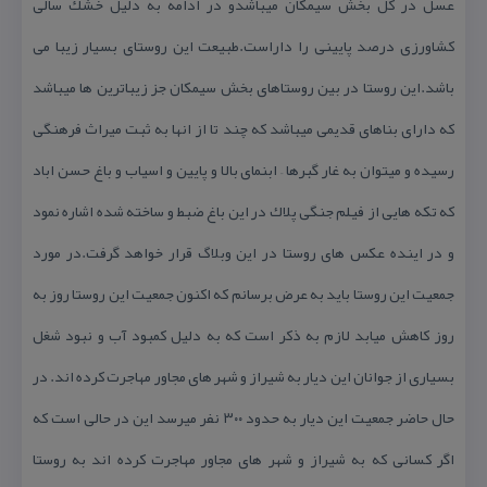
عسل در كل بخش سیمكان میباشدو در ادامه به دلیل خشك سالی
كشاورزی درصد پایینی را داراست.طبیعت این روستای بسیار زیبا می
باشد.این روستا در بین روستاهای بخش سیمكان جز زیباترین ها میباشد
كه دارای بناهای قدیمی میباشد كه چند تا از انها به ثبت میراث فرهنگی
رسیده و میتوان به غار گبرها – ابنمای بالا و پایین و اسیاب و باغ حسن اباد
كه تكه هایی از فیلم جنگی پلاك در این باغ ضبط و ساخته شده اشاره نمود
و در اینده عكس های روستا در این وبلاگ قرار خواهد گرفت.در مورد
جمعیت این روستا باید به عرض برسانم كه اكنون جمعیت این روستا روز به
روز كاهش میابد لازم به ذكر است كه به دلیل كمبود آب و نبود شغل
بسیاری از جوانان این دیار به شیراز و شهر های مجاور مهاجرت كرده اند. در
حال حاضر جمعیت این دیار به حدود ۳۰۰ نفر میرسد این در حالی است كه
اگر كسانی كه به شیراز و شهر های مجاور مهاجرت كرده اند به روستا