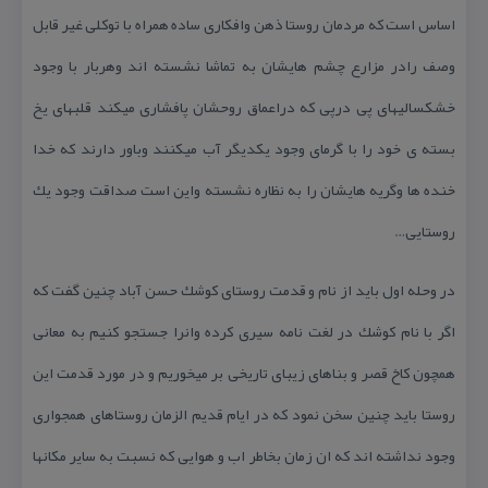
اساس است كه مردمان روستا ذهن وافكاری ساده همراه با توكلی غیر قابل
وصف رادر مزارع چشم هایشان به تماشا نشسته اند وهربار با وجود
خشكسالیهای پی درپی كه دراعماق روحشان پافشاری میكند قلبهای یخ
بسته ی خود را با گرمای وجود یكدیگر آب میكنند وباور دارند كه خدا
خنده ها وگریه هایشان را به نظاره نشسته واین است صداقت وجود یك
روستایی…
در وحله اول باید از نام و قدمت روستای كوشك حسن آباد چنین گفت كه
اگر با نام كوشك در لغت نامه سیری كرده وانرا جستجو كنیم به معانی
همچون كاخ قصر و بناهای زیبای تاریخی بر میخوریم و در مورد قدمت این
روستا باید چنین سخن نمود كه در ایام قدیم الزمان روستاهای همجواری
وجود نداشته اند كه ان زمان بخاطر اب و هوایی كه نسبت به سایر مكانها