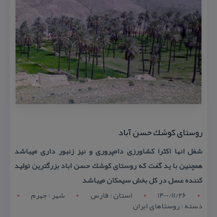
روستای كوشك حسن آباد
شغل انها اكثرا كشاورزی دامپروری و نیز زنبور داری میباشد
همچنین با ید گفت كه روستای كوشك حسن اباد بزرگترین تولید
كننده عسل در كل بخش سیمكان میباشد
1400/11/26
استان : فارس
شهر : جهرم
دسته : روستاهای ایران