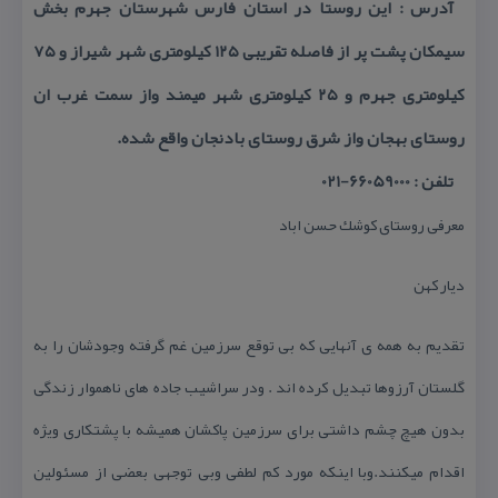
آدرس : این روستا در استان فارس شهرستان جهرم بخش
سیمكان پشت پر از فاصله تقریبی ۱۲۵ كیلومتری شهر شیراز و ۷۵
كیلومتری جهرم و ۲۵ كیلومتری شهر میمند واز سمت غرب ان
روستای بهجان واز شرق روستای بادنجان واقع شده.
تلفن : 66059000-021
معرفی روستای كوشك حسن اباد
دیار كهن
تقدیم به همه ی آنهایی كه بی توقع سرزمین غم گرفته وجودشان را به
گلستان آرزوها تبدیل كرده اند . ودر سراشیب جاده های ناهموار زندگی
بدون هیچ چشم داشتی برای سرزمین پاكشان همیشه با پشتكاری ویژه
اقدام میكنند.وبا اینكه مورد كم لطفی وبی توجهی بعضی از مسئولین