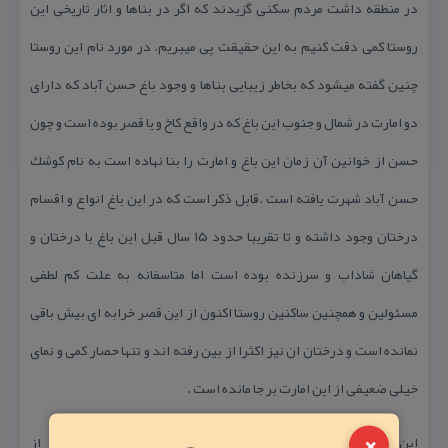
در منطقه داشت مردم سكنی گزیدند كه اگر در بناها و اثار تاریخی این
روستا كمی دقت كنیم به این حقیقت پی میبریم. در مورد نام این روستا
چنین گفته میشود كه بخاطر زیبایی بناها و وجود باغ حسن آباد كه دارای
دو امارت در شمال و جنوب این باغ كه در واقع كاخ و یا قصر بوده است و چون
حسن از خوانین آن زمان این باغ و امارت را بنا نهاده است به نام كوشك
حسن آباد شهرت یافته است .قابل ذكر است كه در این باغ انواع و اقسام
درختان وجود داشته و تا تقریبا حدود ۱۵ سال قبل این باغ با درختان و
گیاهان شاداب و سرزنده بوده است اما متاسفانه به علت كم لطفی
مسئولین و همچنین ساكنین روستا اكنون از این قصر خرابه ای بیش باقی
نمانده است و درختان ان نیز اكثرا از بین رفته اند و تنها حصار كمی و نمای
خیلی ضعیفی از این امارت بر جا مانده است .
×
این روستا در استان فارس شهرستان جهرم بخش سیمكان پشت پر از