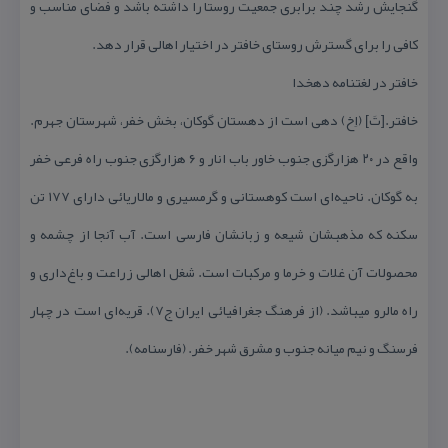
گنجایش رشد چند برابری جمعیت روستا را داشته باشد و فضای مناسب و
كافی را برای گسترش روستای خافتر در اختیار اهالی قرار دهد.
خافتر در لغتنامه دهخدا
خافتر.[تَ] (اِخ) دهی است از دهستان گوكان، بخش خفر، شهرستان جهرم.
واقع در ۲۰ هزارگزی جنوب خاور باب انار و ۶ هزارگزی جنوب راه فرعی خفر
به گوكان. ناحیه‌ای است كوهستانی و گرمسیری و مالاریائی دارای ۱۷۷ تن
سكنه كه مذهبشان شیعه و زبانشان فارسی است. آب آنجا از چشمه و
محصولات آن غلات و خرما و مركبات است. شغل اهالی زراعت و باغ‌داری و
راه مالرو میباشد. (از فرهنگ جغرافیائی ایران ج۷). قریه‌ای است در چهار
فرسنگ و نیم میانه جنوب و مشرق شهر خفر. (فارسنامه).