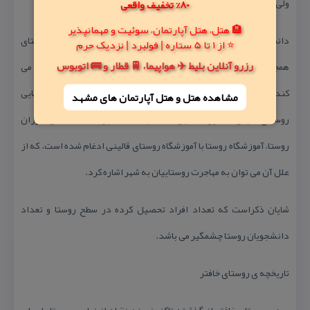
ولی نیازمند تكمیل و تجهیز به امكاناتی چونان كتابخانه و… میباشد.
80% تخفیف واقعی
🏨 هتل، هتل آپارتمان، سوئیت و مهمانپذیر
دانش آموزان دختر راهنمایی روستا وهمچنین دختران راهنمایی روستای
⭐ از 1 تا 5 ستاره | فولبرد | نزدیک حرم
رزرو آنلاین بلیط ✈️ هواپیما، 🚆 قطار و 🚌 اتوبوس
همجوار(قالینی) در مدرسه ی راهنمایی دخترانه روستای خافتر تحصیل می
كند. درحالی كه دانش آموزان پسر راهنمایی روستا درآموزشگاه راهنمایی
مشاهده هتل و هتل‌ آپارتمان های مشهد
روستای قالینی مشغول تحصیل اند.كه به علت كمبود تعداد دانش آموزان
روستا، آموزشگاه روستا با آموزشگاه روستای قالینی ادغام شده است. كه از
علل آن می توان به مهاجرت روستاییان به شهر اشاره كرد.
شایان ذكراست كه تعداد افراد تحصیل كرده در سطح روستا و تعداد
دانشجویان روستا چشمگیر می باشد.
تاریخچه ی روستای خافتر