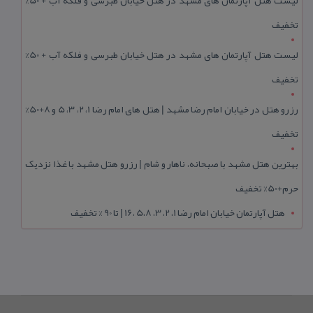
تخفیف
لیست هتل آپارتمان های مشهد در هتل خیابان طبرسی و فلکه آب + 50%
تخفیف
رزرو هتل در خیابان امام رضا مشهد | هتل‌ های امام رضا 1، 2، 3، 5 و 8+50%
تخفیف
بهترین هتل مشهد با صبحانه، ناهار و شام | رزرو هتل مشهد با غذا نزدیک
حرم+50% تخفیف
هتل آپارتمان خیابان امام رضا 1، 2، 3، 5،8 ،16 | تا 90 % تخفیف