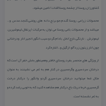
كشاورزان روستا از چشمه روستا(قنات) تامین میشود.
محصولات زراعی روستا گندم،جو،برنج،دانه های روغنی،كنجد،عدس و…
میباشد و از محصولات باغی روستا می توان به مركبات (پرتقال،لیموشیرین،
لیموترش ، نارنگی،نارج)نخل بادام،گردو،سیب،انگور،انجیر،انار ودرختانی
چون انار زیتون زردآلو، ازگیل و…اشاره كرد
از ویژگی های منحصر بفرد روستای خافتر وهمینطور بخش خفر آن است كه
درختان سردسیری وگرمسیری در كنار هم به ثمر می نشینند به عنوان
مثال شما میتوانید درختان سردسیری گردو وانگور را دركنار درخت
گرمسیری خرما دریك باغ دركنار هم مشاهده كنید كه به خوبی رشد كرده و
به ثمر نشسته است.