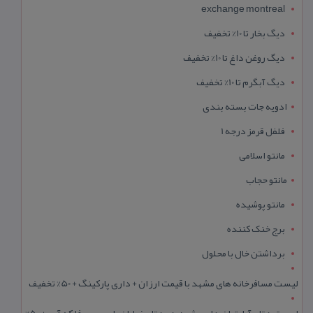
exchange montreal
دیگ بخار تا 10% تخفیف
دیگ روغن داغ تا 10% تخفیف
دیگ آبگرم تا 10% تخفیف
ادویه جات بسته بندی
فلفل قرمز درجه 1
مانتو اسلامی
مانتو حجاب
مانتو پوشیده
برج خنک کننده
برداشتن خال با محلول
لیست مسافرخانه های مشهد با قیمت ارزان + داری پارکینگ + 50% تخفیف
لیست هتل آپارتمان های مشهد در هتل خیابان طبرسی و فلکه آب + 50%