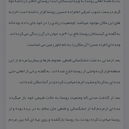
بنا به گفته اهالی روستا به ویژه كهنسالان ابتدا روستای خافتر دردامنه كوه
گرم درسمت جنوب شرقی امامزاده حسین روستا قرار داشته است (خرابه
های این مكان موجود میباشد.)وجمعیت زیادی را در خود جای داده بوده كه
به گفته ی كهنسالان روستا بالغ بر۴۰۰مرد جوان در آن زندگی می كرده اند.
وعده ای(افراد مسن) آن مكان را به نام خاور زمین می شناسند.
بعد ازمدتی به علت خشكسالی،قحطی، هجوم مارها و بیماریها،مردم از این
منطقه فرار كرده وحتی از روستا خارج شده اند. به گفته برخی از اهالی حتی
عده ای به كربلا و مشهد الرضا مهاجرت كرده و در آنجا ساكن شده اند.
بعد از گذشت مدتی كه وضعیت روستا به حالت طبیعی خود باز میگردد
عده ای ازمردم كه از خشكسالی و قحطی جان سالم به در برده بوده و از
روستا مهاجرت كرده بودند،به روستا بازگشته و روی تپه ای كه بین مردم