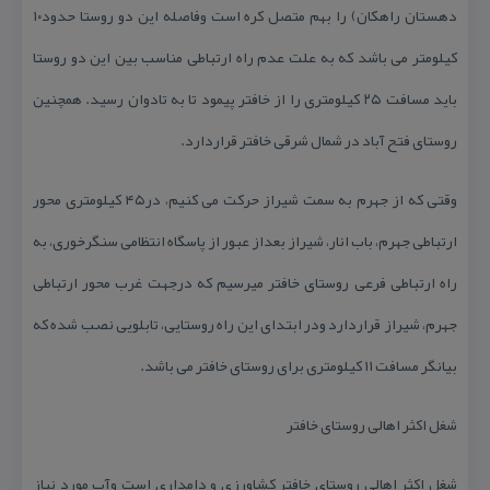
دهستان راهكان) را بهم متصل كره است وفاصله این دو روستا حدود۱۰
كیلومتر می باشد كه به علت عدم راه ارتباطی مناسب بین این دو روستا
باید مسافت ۲۵ كیلومتری را از خافتر پیمود تا به تادوان رسید. همچنین
روستای فتح آباد در شمال شرقی خافتر قراردارد.
وقتی كه از جهرم به سمت شیراز حركت می كنیم، در۴۵ كیلومتری محور
ارتباطی جهرم، باب انار، شیراز بعداز عبور از پاسگاه انتظامی سنگرخوری، به
راه ارتباطی فرعی روستای خافتر میرسیم كه درجهت غرب محور ارتباطی
جهرم، شیراز قراردارد ودر ابتدای این راه روستایی، تابلویی نصب شده كه
بیانگر مسافت ۱۱ كیلومتری برای روستای خافتر می باشد.
شغل اكثر اهالی روستای خافتر
شغل اكثر اهالی روستای خافتر كشاورزی و دامداری است وآب مورد نیاز