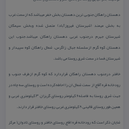
دهستان راهكان جنوبی ترین دهستان بخش خفر میباشد كه ازسمت غرب
به بخش میمند (شهرستان فیروزآباد) متصل شده وبخش سیمكان
شهرستان جهرم درجنوب غربی دهستان راهكان میباشد،جنوب این
دهستان كوه گرم ازسلسله جبال زاگرس، شمال راهكان كوه سپیدار و
شهرستان فسا در سمت شرق روستا می باشد.
خافتر درجنوب دهستان راهكان قراردارد كه كوه گرم ازطرف جنوب و
رودخانه قره آقاچ از سمت شمال ان را احاطه كرده است و روستای سه چاه در
جهت شرق روستا به فاصله۶ كیلومتر،روستای گریزان ۳ كیلومتری غربی و
همین طور روستای قالینی ۹ كیلومتری غربی روستای خافتر قرار دارند.
شایان ذكر است كه رودخانه قره اقاچ روستای خافتر و روستای تادوان( مركز