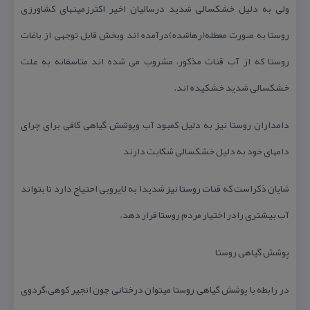
ولی به دلیل خشكسالی شدید درسالیان اخیر اكثرزمینهای كشاورزی
روستا به صورت معطله(رهاشده)درآمده اند وبخش قابل توجهی از باغات
روستا كه از آب قنات مذكور، مشروب می شده اند متاسفانه به علت
خشكسالی شدید خشكیده اند.
دامداران روستا نیز به دلیل كمبود آب وپوشش گیاهی كافی برای چرای
دامهای خود به دلیل خشكسالی شكایت دارند
شایان ذكراست كه قنات روستا نیز شدیدا به لایروبی احتیاج دارد تا بتواند
آب بیشتری رادر اختیار مردم روستا قرار دهد.
پوشش گیاهی روستا
در رابطه با پوشش گیاهی روستا میتوان درختانی چون انجیر كوهی،گردوی