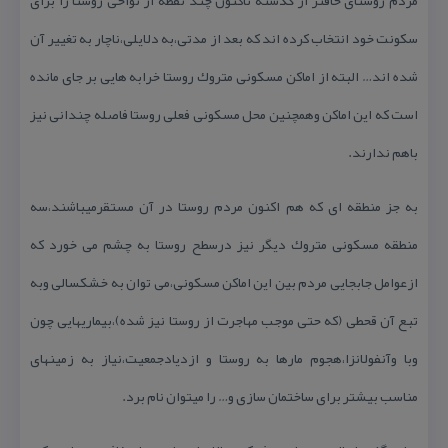
مردم روستای خافتر از گذشته تاكنون چند نقطه از نواحی روستا را برای
سكونت خود انتخاب كرده اند كه بعد از مدتی،به دلایلی،ناچار به تغییر آن
شده اند… البته از اماكن مسكونی متروك روستا خرابه هایی بر جای مانده
است كه این اماكن وهمچنین محل مسكونی فعلی روستا فاصله چندانی نیز
باهم ندارند.
به جز منطقه ای كه هم اكنون مردم روستا در آن مستقرمیباشند،سه
منطقه مسكونی متروك دیگر نیز درسطح روستا به چشم می خورد كه
ازعوامل جابجایی مردم بین این اماكن مسكونی،می توان به خشكسالی وبه
تبع آن قحطی (كه حتی موجب مهاجرت از روستا نیز شده)،بیماریهایی چون
وبا وآنفولانزا،هجوم مارها به روستا و ازدیادجمعیت،نیاز به زمینهای
مناسب بیشتر برای ساختمان سازی و… را میتوان نام برد.