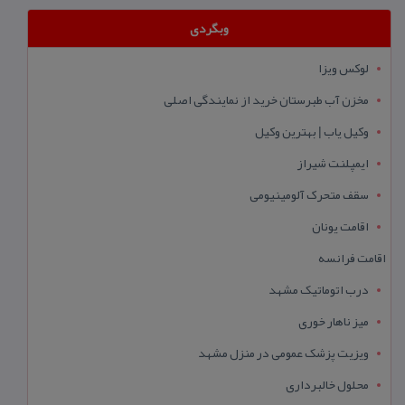
وبگردی
لوکس ویزا
مخزن آب طبرستان خرید از نمایندگی اصلی
وکیل یاب | بهترین وکیل
ایمپلنت شیراز
سقف متحرک آلومینیومی
اقامت یونان
اقامت فرانسه
درب اتوماتیک مشهد
میز ناهار خوری
ویزیت پزشک عمومی در منزل مشهد
محلول خالبرداری