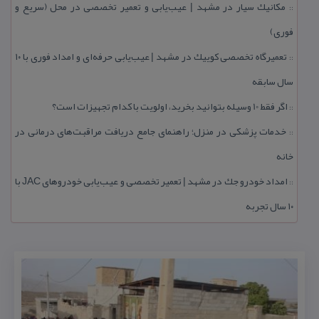
مكانیك سیار در مشهد | عیب‌یابی و تعمیر تخصصی در محل (سریع و
::
فوری)
تعمیرگاه تخصصی كوییك در مشهد | عیب‌یابی حرفه‌ای و امداد فوری با ۱۰
::
سال سابقه
اگر فقط 10 وسیله بتوانید بخرید، اولویت با كدام تجهیزات است؟
::
خدمات پزشكی در منزل؛ راهنمای جامع دریافت مراقبت‌های درمانی در
::
خانه
امداد خودرو جك در مشهد | تعمیر تخصصی و عیب‌یابی خودروهای JAC با
::
۱۰ سال تجربه