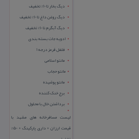
دیگ بخار تا 10% تخفیف
دیگ روغن داغ تا 10% تخفیف
دیگ آبگرم تا 10% تخفیف
ادویه جات بسته بندی
فلفل قرمز درجه 1
مانتو اسلامی
مانتو حجاب
مانتو پوشیده
برج خنک کننده
برداشتن خال با محلول
لیست مسافرخانه های مشهد با
قیمت ارزان + داری پارکینگ + 50%
تخفیف