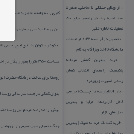
از ویلای جنگلی تا ساحلی، صفر تا
::
كاری را به جامعه تحویل دهند.
صد اجاره ویلا در رامسر برای یك
تعطیلات خاطره‌انگیز
این روستا مردمانی مهمان نواز خون گرم 
تحصیل در فرانسه 2026؛ از انتخاب
::
نیكو كار میتوان به آقای ایرج رحیمی اش
دانشگاه تا اخذ ویزا گام به گام
خرید بهترین كفش مردانه
مساحت ۳۵۰۰ متر را بطور رایگان در اختیار دهیاری و شورای
::
باكیفیت؛ راهنمای انتخاب كفش
روستا برای ساخت درمانگاه حضرت ابوال
رسمی، اسپرت و روزمره
پاور آنالایزر سه فاز چیست؟ بررسی
::
بتوان كمكی در جهت سازندگی روستا ك
كامل كاربردها، مزایا و بهترین
بیش از ۸۰درصد مردم این روستا عضو بسیج هستند در دوران
مدل‌های بازار
خرید كت تك مردانه شیك | بهترین
::
جنگ تحمیلی سیل عظیمی از نوجوانان 
مدل‌ها برای استایل رسمی و كژوال