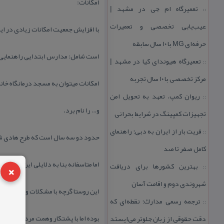
امكانات:
تعمیرگاه ام جی در مشهد |
::
عیب‌یابی تخصصی و تعمیرات
با افزایش جمعیت امكانات زیادی در ای
حرفه‌ای MG با ۱۰ سال سابقه
است شامل: مدارس ابتدایی راهنمایی 
تعمیرگاه هیوندای كیا در مشهد |
::
مركز تخصصی با ۱۰ سال تجربه
امكانات میتوان به مسجد درمانگاه خا
ریوان كمپ، تعهد به تحویل امن
::
و… را نام برد.
تجهیزات كمپینگ در شرایط بحرانی
فریت بار از ایران به دبی؛ راهنمای
::
حدود دو سه سال است كه طرح هادی ش
كامل صفر تا صد
اما متاسفانه بنا به دلایلی این طرح نیمه
×
بهترین كشورها برای دریافت
::
شهروندی دوم و اقامت آسان
این روستا گرچه با مشكلات وسختی های
ترجمه رسمی مدارك؛ نقطه‌ای كه
::
بوده اما با پشتكار وهمت مردم توانستن
دقت حقوقی از زبان جلوتر می‌ایستد