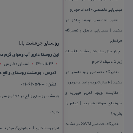
عیب‌یابی تخصصی + امداد خودرو
تعمیر تخصصی تویوتا پرادو در
::
مشهد | عیب‌یابی دقیق و تعمیرگاه
حرفه‌ای
روستای جرمشت بالا
چهار هتل‌ ستاره‌دار مشهد با فاصله
::
این روستا داری آب وهوای گرم د
زیر 5 دقیقه تا حرم
1400/11/26
استان : فارس
تعمیرگاه تخصصی رنو داستر در
آدرس : جرمشت روستای واقع در ۷۲ كیلو متری جنوب غرب جهرم قرار د
::
مشهد | ۱۰ سال تجربه و امداد خودرو
تلفن : 66059000-021
مقایسه تویوتا كمری هیبرید و
::
جرمشت روستای واقع در ۷۲ كیلو متری جنوب غرب جهرم قرار
هیوندای سوناتا هیبرید | كدام را
دارد.
بخریم؟
تعمیرگاه تخصصی SWM در مشهد
::
این روستا داری آب وهوای گرم در تاب