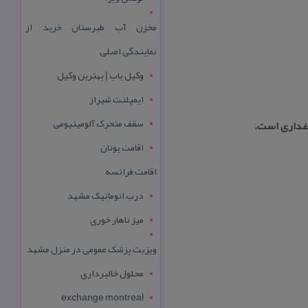
مخزن آب طبرستان خرید از
نمایندگی اصلی
وکیل یاب | بهترین وکیل
ایمپلنت شیراز
سقف متحرک آلومینیومی
اغداری است.
اقامت یونان
اقامت فرانسه
درب اتوماتیک مشهد
میز ناهار خوری
ویزیت پزشک عمومی در منزل مشهد
محلول خالبرداری
exchange montreal