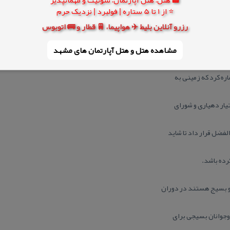
⭐ از 1 تا 5 ستاره | فولبرد | نزدیک حرم
رزرو آنلاین بلیط ✈️ هواپیما، 🚆 قطار و 🚌 اتوبوس
ونیكو كار دارد. از افراد
مشاهده هتل و هتل‌ آپارتمان های مشهد
اره كرد كه زمینی به
فضل قرار داد تا شاید
رده باشد.
وجوانان بسیجی برای