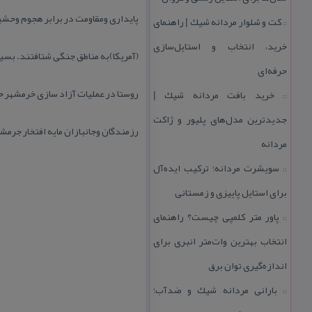
پایداری ومقاومت در برابر هجوم وحش
كت و شلوار مردانه شیك | راهنمای
::
خرید، انتخاب و استایل‌سازی
(آمریكا)به مناطق جنگی شتافتند. بسیا
حرفه‌ای
روستا در عملیات آزاد سازی خرمشهر 
خرید بافت مردانه شیك |
::
جدیدترین مدل‌های پلیور و ژاكت
رزمندگان وجانبازان مایه افتخار جرم
مردانه
سویشرت مردانه؛ تركیب ایده‌آل
::
برای استایل پاییزی و زمستانی
پاور متر كلمپی چیست؟ راهنمای
::
انتخاب بهترین وات‌متر انبری برای
اندازه‌گیری توان برق
بارانی مردانه شیك و ضدآب؛
::