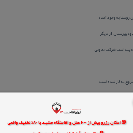
ن روستا به وجود آمده
ودبیرستان. از دیگر
نه بهداشت شركت تعاونی
روع به كار شده است
 كار مانده است .
 بسیار زیادی روبرو
🎁 امکان رزرو بیش از 1000 هتل و اقامتگاه مشهد با 80% تخفیف واقعی
د جوانان متعهد و پر
🏨 هتل، هتل آپارتمان، سوئیت و مهمانپذیر