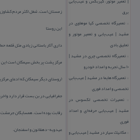
| تعمیر موتور، گیربكس و عیب‌یابی
زمستان است. شغل اكثر مردم كشاوزی
برق
تعمیرگاه تخصصی كیا موهاوی در
::
این روستا
مشهد | عیب‌یابی و تعمیر موتور و
تعلیق بادی
داری آثار باستانی زیادی مثل قلعه, ح
تعمیرگاه تخصصی چری در مشهد |
::
مركز پشت پر بخش سیمكان است این روست
۱۰ سال تجربه و امداد خودرو
تعمیرگاه هایما در مشهد | عیب‌یابی
(روستای دیگر سیمكان كه ادعای مركزیت
::
تخصصی و امداد فوری
جغرافیایی در بن بست قرار دارد واخر
تعمیرات تخصصی لكسوس در
::
مشهد | عیب‌یابی حرفه‌ای و امداد
رقابت بوده است. همسایگان جرمشت ع
فوری
عیدویه-دهقانون و اسفنجان.
مكانیك سیار در مشهد | عیب‌یابی و
::