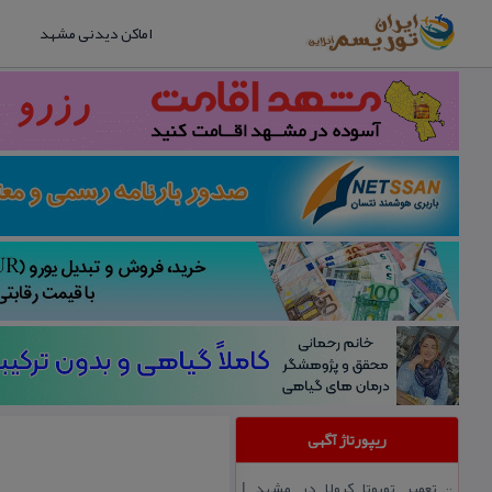
اماکن دیدنی مشهد
ریپورتاژ آگهی
تعمیر تویوتا كرولا در مشهد |
::