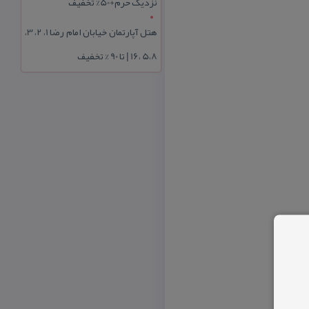
نزدیک حرم+50% تخفیف
هتل آپارتمان خیابان امام رضا 1، 2، 3،
5،8 ،16 | تا 90 % تخفیف