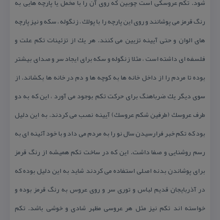
شود. تكم عروسكی است چوبین كه روی آن را با مخمل یا پارچه هایی به
رنگ قرمز می پوشانند و روی این پارچه را با پولك ، زنگوله ، سكه و نیز پارچه
های الوان و حتی آیینه تزیین می كنند. هر یك از تزئینات تكم علت و
فلسفه ای داشته است ، مثلا زنگوله و سكه برای ایجاد سر و صدای بیشتر
بوده تا مردم را از داخل خانه ها به كوچه ها و دم در خانه ها بكشاند. از
سوی دیگر یك ضرباهنگ برای حركت تكم بوجود می آورد ، این كه به دو
طرف عروسك (طرفین شكم عروسك) آیینه نصب می كردند. به این دلیل
بود كه تكم خبر فرارسیدن سال نو را به مردم می داد و با خود آئینه ای به
رسم روشنایی و صفا داشت. این كه در ساخت تكم همیشه از رنگ قرمز
برای پوشاندن بدنه اصلی استفاده می كردند شاید به این دلیل بوده كه
در آذربایجان قدیم لباس و توری سر و روی عروس به رنگ قرمز بوده و
خواسته اند تكم نیز مثل هر عروسی مظهر شادی و خوشی باشد. تكم