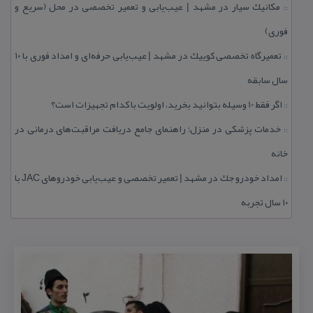
مكانیك سیار در مشهد | عیب‌یابی و تعمیر تخصصی در محل (سریع و
::
فوری)
تعمیرگاه تخصصی كوییك در مشهد | عیب‌یابی حرفه‌ای و امداد فوری با ۱۰
::
سال سابقه
اگر فقط 10 وسیله بتوانید بخرید، اولویت با كدام تجهیزات است؟
::
خدمات پزشكی در منزل؛ راهنمای جامع دریافت مراقبت‌های درمانی در
::
خانه
امداد خودرو جك در مشهد | تعمیر تخصصی و عیب‌یابی خودروهای JAC با
::
۱۰ سال تجربه