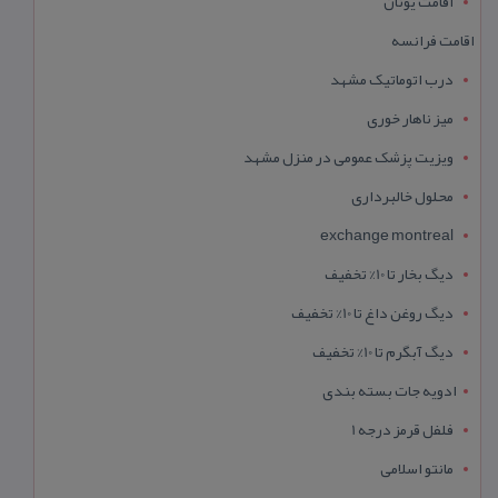
اقامت یونان
اقامت فرانسه
درب اتوماتیک مشهد
میز ناهار خوری
ویزیت پزشک عمومی در منزل مشهد
محلول خالبرداری
exchange montreal
دیگ بخار تا 10% تخفیف
دیگ روغن داغ تا 10% تخفیف
دیگ آبگرم تا 10% تخفیف
ادویه جات بسته بندی
فلفل قرمز درجه 1
مانتو اسلامی