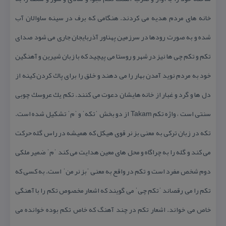
خانه های مردم هدیه می كردند. هنگامی كه برف در سینه ساوالان آب
شده و به صورت رودها در سرزمین پهناور آذربایجان جاری می شود صدای
تكم و تكم چی ها نیز در شهر و روستا می پیچید كه با زبان شیرین و آهنگین
خود به مردم نوید آمدن بهار را می دهند و خلق را برای پاك كردن كینه از
دل ها و گرد و غبار از خانه هایشان دعوت می كنند. تكم یك عروسك چوبی
سنتی است ، واژه تكم Takam از دو بخش ˈتكهˈ و ˈمˈ تشكیل شده است.
تكه در زبان تركی به معنی بز نر قوی هیكل كه همیشه در راس گله حركت
می كند و گله را به چراگاه و محل های معین هدایت می كند ˈمˈ ضمیر ملكی
دوم شخص مفرد است و تكم در واقع به معنی ˈبز نر منˈ است. به كسی كه
تكم را می رقصاند ˈتكم چیˈ می گویند كه اشعار مخصوص تكم را با آهنگی
خاص می خواند. اشعار تكم در چند آهنگ كه خاص تكم بوده خوانده می