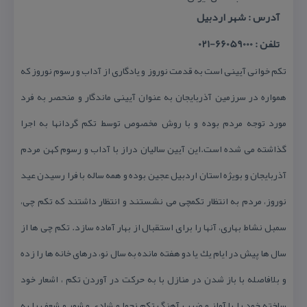
آدرس : شهر اردبیل
تلفن : 66059000-021
تكم خوانی آیینی است به قدمت نوروز و یادگاری از آداب و رسوم نوروز كه
همواره در سرزمین آذربایجان به عنوان آیینی ماندگار و منحصر به فرد
مورد توجه مردم بوده و با روش مخصوص توسط تكم گردانها به اجرا
گذاشته می شده است.این آیین سالیان دراز با آداب و رسوم كهن مردم
آذربایجان و بویژه استان اردبیل عجین بوده و همه ساله با فرا رسیدن عید
نوروز، مردم به انتظار تكمچی می نشستند و انتظار داشتند كه تكم چی،
سمبل نشاط بهاری، آنها را برای استقبال از بهار آماده سازد. تكم چی ها از
سال ها پیش در ایام یك یا دو هفته مانده به سال نو، درهای خانه ها را زده
و بلافاصله با باز شدن در منازل با به حركت در آوردن تكم ، اشعار خود
ساخته خود را با آواز و ضرب آهنگ تكم نجوا و شادی و شور و شعف را به