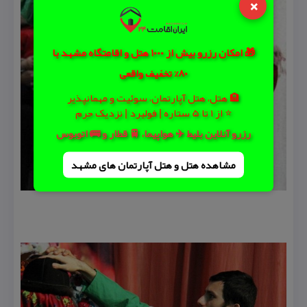
×
🎁 امکان رزرو بیش از 1000 هتل و اقامتگاه مشهد با
80% تخفیف واقعی
🏨 هتل، هتل آپارتمان، سوئیت و مهمانپذیر
⭐ از 1 تا 5 ستاره | فولبرد | نزدیک حرم
رزرو آنلاین بلیط ✈️ هواپیما، 🚆 قطار و 🚌 اتوبوس
مشاهده هتل و هتل‌ آپارتمان های مشهد