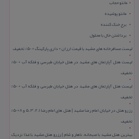
مانتو حجاب
مانتو پوشیده
برج خنک کننده
برداشتن خال با محلول
لیست مسافرخانه های مشهد با قیمت ارزان + داری پارکینگ + 50% تخفیف
لیست هتل آپارتمان های مشهد در هتل خیابان طبرسی و فلکه آب + 50%
تخفیف
لیست هتل آپارتمان های مشهد در هتل خیابان طبرسی و فلکه آب + 50%
تخفیف
رزرو هتل در خیابان امام رضا مشهد | هتل‌ های امام رضا 1، 2، 3، 5 و 8+50%
تخفیف
بهترین هتل مشهد با صبحانه، ناهار و شام | رزرو هتل مشهد با غذا نزدیک