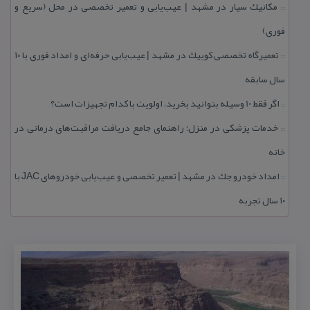
مكانیك سیار در مشهد | عیب‌یابی و تعمیر تخصصی در محل (سریع و
::
فوری)
تعمیرگاه تخصصی كوییك در مشهد | عیب‌یابی حرفه‌ای و امداد فوری با ۱۰
::
سال سابقه
اگر فقط 10 وسیله بتوانید بخرید، اولویت با كدام تجهیزات است؟
::
خدمات پزشكی در منزل؛ راهنمای جامع دریافت مراقبت‌های درمانی در
::
خانه
امداد خودرو جك در مشهد | تعمیر تخصصی و عیب‌یابی خودروهای JAC با
::
۱۰ سال تجربه