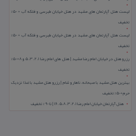
لیست هتل آپارتمان های مشهد در هتل خیابان طبرسی و فلکه آب + 50%
تخفیف
لیست هتل آپارتمان های مشهد در هتل خیابان طبرسی و فلکه آب + 50%
تخفیف
رزرو هتل در خیابان امام رضا مشهد | هتل‌ های امام رضا 1، 2، 3، 5 و 8+50%
تخفیف
بهترین هتل مشهد با صبحانه، ناهار و شام | رزرو هتل مشهد با غذا نزدیک
حرم+50% تخفیف
هتل آپارتمان خیابان امام رضا 1، 2، 3، 5،8 ،16 | تا 90 % تخفیف