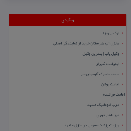
وبگردی
لوکس ویزا
مخزن آب طبرستان خرید از نمایندگی اصلی
وکیل یاب | بهترین وکیل
ایمپلنت شیراز
سقف متحرک آلومینیومی
اقامت یونان
اقامت فرانسه
درب اتوماتیک مشهد
میز ناهار خوری
ویزیت پزشک عمومی در منزل مشهد