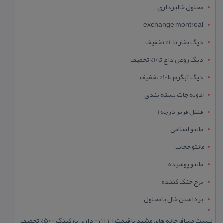
محلول خالبرداری
exchange montreal
دیگ بخار تا 10% تخفیف
دیگ روغن داغ تا 10% تخفیف
دیگ آبگرم تا 10% تخفیف
ادویه جات بسته بندی
فلفل قرمز درجه 1
مانتو اسلامی
مانتو حجاب
مانتو پوشیده
برج خنک کننده
برداشتن خال با محلول
لیست مسافرخانه های مشهد با قیمت ارزان + داری پارکینگ + 50% تخفیف