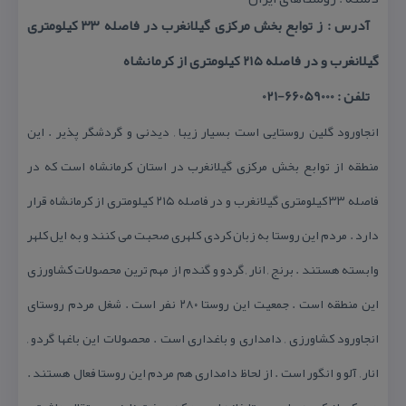
آدرس : ز توابع بخش مركزی گیلانغرب در فاصله ۳۳ كیلومتری
گیلانغرب و در فاصله ۲۱۵ كیلومتری از كرمانشاه
تلفن : 66059000-021
انجاورود گلین روستایی است بسیار زیبا , دیدنی و گردشگر پذیر . این
منطقه از توابع بخش مركزی گیلانغرب در استان كرمانشاه است كه در
فاصله ۳۳ كیلومتری گیلانغرب و در فاصله ۲۱۵ كیلومتری از كرمانشاه قرار
دارد . مردم این روستا به زبان كردی كلهری صحبت می كنند و به ایل كلهر
وابسته هستند . برنج , انار , گردو و گندم از مهم ترین محصولات كشاورزی
این منطقه است . جمعیت این روستا ۲۸۰ نفر است . شغل مردم روستای
انجاورود كشاورزی , دامداری و باغداری است . محصولات این باغها گردو ,
انار , آلو و انگور است . از لحاظ دامداری هم مردم این روستا فعال هستند .