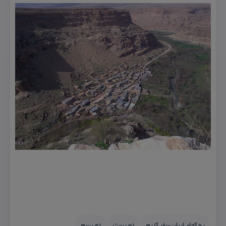
به كجای ایران سفر كنیم
توریست
توریسم