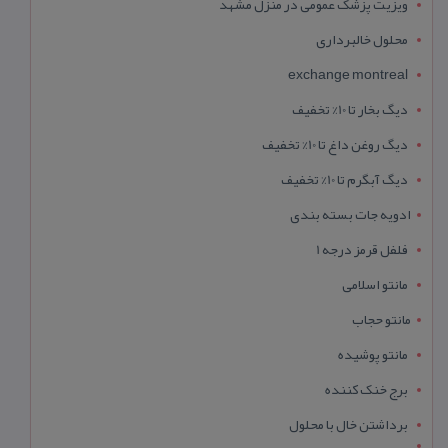
ویزیت پزشک عمومی در منزل مشهد
محلول خالبرداری
exchange montreal
دیگ بخار تا 10% تخفیف
دیگ روغن داغ تا 10% تخفیف
دیگ آبگرم تا 10% تخفیف
ادویه جات بسته بندی
فلفل قرمز درجه 1
مانتو اسلامی
مانتو حجاب
مانتو پوشیده
برج خنک کننده
برداشتن خال با محلول