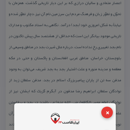
اعصار متمادی و سالیان درازی كه بر این دیار تاریخی گذشت، همزمان با
تحوّل و تطوّر زبان و فرهنگ مردم این سرزمین نام آن نیز، دچار تطوّر شده و
نهایتاً به شكل امروزی خود (بجد) درآمد. نگاهی به اسناد مكتوب و مدارك
تاریخی موجود بیانگر این است كه حداقل از هشتصد سال پیش تاكنون در
نام بجد تغییری رخ نداده است. درباره علل شهرت بجد در مناطق وسیعی از
بلوچستان، خراسان، مناطق غربی افغانستان و پاكستان و حتی در مكه
معظمه و مدینه منوره و علت اشتهار بجد به بجد شریف، می‌توان به وجود
مدفن سه تن از یاران پیامبربزرگ اسلام در بجد، مدفن سلطان زید از
نوادگان سلطان ابراهیم رضا مدفون در آبگرم گزیك كه ایشان نیز از
نوادگان امام موسی‌الكاظم(رضی الله عنه) می باشند در بجد و برخاستن
×
علمای برجسته و تراز اول، بیش از ۳۶۰ نفر از عرفاً و اولیاء الله و قرآن
نویسان فراوان از این دیار كه خدمات شایانی به اسلام و مسلمین نمودند