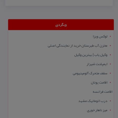
وبگردی
لوکس ویزا
مخزن آب طبرستان خرید از نمایندگی اصلی
وکیل یاب | بهترین وکیل
ایمپلنت شیراز
سقف متحرک آلومینیومی
اقامت یونان
اقامت فرانسه
درب اتوماتیک مشهد
میز ناهار خوری