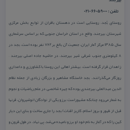
تلفن : 66059000-021
روستای بُجد، روستایی است در دهستان باقران از توابع بخش مركزی
شهرستان بیرجند، واقع در استان خراسان جنوبی كه بر اساس سرشماری
سال ۱۳۸۵ مركز آمار ایران، جمعیت آن بالغ بر ۷۶۲ نفر بوده است. بجد در
۸ كیلومتری جنوب شرقی شهر بیرجند، در حاشیه جاده اصلی بیرجند –
زاهدان قرار گرفته است. بیشتر اهالی این روستا با كشاورزی و دامداری
روزگار می‌گذرانند. بجد خاستگاه مشاهیر و بزرگان زیادی از جمله نظام
الدین عبدالعلی بیرجندی بوده كه چهره شاخصی در علم ریاضیات و نجوم
به شمار می‌رود چنانكه مشهوراست برزو یكی از نوادگان انوشیروان، قرنها
قبل از ظهور و بروز اسلام، كاریز (قنات) بجد را جاری ساخت و بنای این دیار
كهن را كه در آغاز به نام خود او برزو نامیده می‌شد، پی نهاد. در طول قرون و