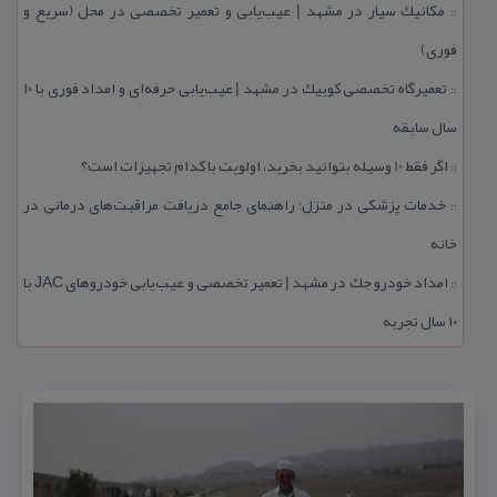
مكانیك سیار در مشهد | عیب‌یابی و تعمیر تخصصی در محل (سریع و
::
فوری)
تعمیرگاه تخصصی كوییك در مشهد | عیب‌یابی حرفه‌ای و امداد فوری با ۱۰
::
سال سابقه
اگر فقط 10 وسیله بتوانید بخرید، اولویت با كدام تجهیزات است؟
::
خدمات پزشكی در منزل؛ راهنمای جامع دریافت مراقبت‌های درمانی در
::
خانه
امداد خودرو جك در مشهد | تعمیر تخصصی و عیب‌یابی خودروهای JAC با
::
۱۰ سال تجربه