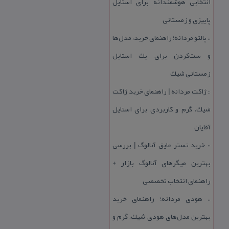
انتخابی هوشمندانه برای استایل
پاییزی و زمستانی
پالتو مردانه؛ راهنمای خرید، مدل‌ها
::
و ست‌كردن برای یك استایل
زمستانی شیك
ژاكت مردانه | راهنمای خرید ژاكت
::
شیك، گرم و كاربردی برای استایل
آقایان
خرید تستر عایق آنالوگ | بررسی
::
بهترین میگرهای آنالوگ بازار +
راهنمای انتخاب تخصصی
هودی مردانه؛ راهنمای خرید
::
بهترین مدل‌های هودی شیك، گرم و