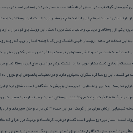
ی شهرستان گیلانغرب در استان كرمانشاه است .«نسار دیره»؛ روستایی است در بیست ك
تای نساردیره یكی از روستاهای دیدنی و جالب دشت دیره است . این روستا پای كوه قرار دارد
 به این منطقه می دهد . روستای خیلی قشنگ و بزرگ با چشم اندازی زیبا كه روبه رو
یی است كه به همت مردم و تلاش مسئولان توسعه پیدا كرده , روستایی كه روز به روز 
سیستم آبیاری تحت فشار خوبی دارد .كشت برنج در زمین های این روستا انجام می
ی كنند . این روستا گردشگران بسیاری دارد و در تعطیلات بخصوص ایام نوروز به ای
 دارای مدرسه ابتدایی , راهنمایی , دبیرستان و پیش دانشگاهی است . شغل مردم ای
بمباران شیمیایی روستای زرده مورد حمله شیمیایی ارتش عراق قرار گرف
روف است . نسار دیره روستایی است گمنام در غرب كرمانشاه و نزدیك مرز عراق كه تما
كه باعث تخلیه چند ماهه روستا شد اتفاقی بود كه در سال ۱۳۶۷ رخ داد. عراق كه در انتهای جنگ 