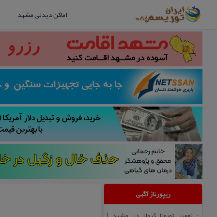
اماکن دیدنی مشهد
ریپورتاژ آگهی
تعمیر تویوتا كرولا در مشهد |
::