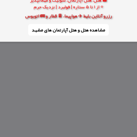
⭐ از 1 تا 5 ستاره | فولبرد | نزدیک حرم
رزرو آنلاین بلیط ✈️ هواپیما، 🚆 قطار و 🚌 اتوبوس
مشاهده هتل و هتل‌ آپارتمان های مشهد