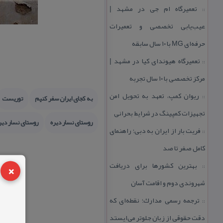
تعمیرگاه ام جی در مشهد |
::
عیب‌یابی تخصصی و تعمیرات
حرفه‌ای MG با ۱۰ سال سابقه
تعمیرگاه هیوندای كیا در مشهد |
::
مركز تخصصی با ۱۰ سال تجربه
ریوان كمپ، تعهد به تحویل امن
::
به كجای ایران سفر كنیم
توریست
تجهیزات كمپینگ در شرایط بحرانی
روستای نسار دیره
روستای نسار دیر
فریت بار از ایران به دبی؛ راهنمای
::
كامل صفر تا صد
×
بهترین كشورها برای دریافت
::
شهروندی دوم و اقامت آسان
ترجمه رسمی مدارك؛ نقطه‌ای كه
::
دقت حقوقی از زبان جلوتر می‌ایستد