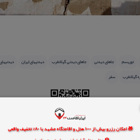
توریسم
جاهای دیدنی
جاهای دیدنی گیلانغرب
دیدنیهای ایران
دیدنیهای
ه گیلانغرب
سفر
🎁 امکان رزرو بیش از 1000 هتل و اقامتگاه مشهد با 80% تخفیف واقعی
🏨 هتل، هتل آپارتمان، سوئیت و مهمانپذیر