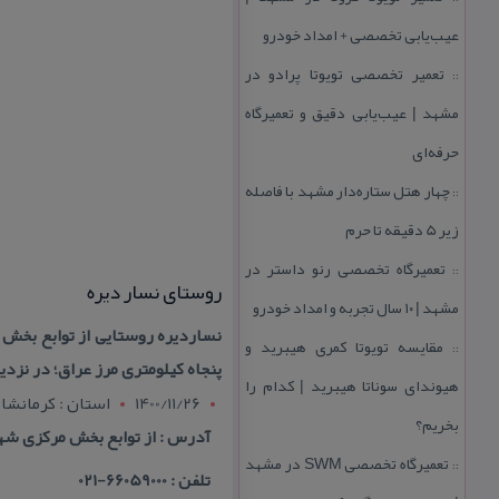
عیب‌یابی تخصصی + امداد خودرو
تعمیر تخصصی تویوتا پرادو در
::
مشهد | عیب‌یابی دقیق و تعمیرگاه
حرفه‌ای
چهار هتل‌ ستاره‌دار مشهد با فاصله
::
زیر 5 دقیقه تا حرم
تعمیرگاه تخصصی رنو داستر در
::
روستای نسار دیره
مشهد | ۱۰ سال تجربه و امداد خودرو
نساردیره روستایی از توابع بخش 
مقایسه تویوتا كمری هیبرید و
::
پنجاه كیلومتری مرز عراق؛ در نزد
هیوندای سوناتا هیبرید | كدام را
1400/11/26
استان : کرمانشاه
بخریم؟
آدرس : از توابع بخش مركزی شهر
تعمیرگاه تخصصی SWM در مشهد
::
تلفن : 66059000-021