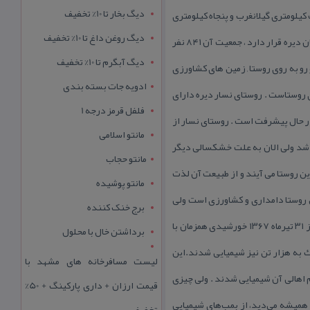
دیگ بخار تا 10% تخفیف
یلومتری گیلانغرب و پنجاه كیلومتری
دیگ روغن داغ تا 10% تخفیف
مرز عراق؛ در نزدیكی ارتفاعات بازی‌دراز. ارتفاعاتی كه صدام فتح آن را، كلید فتح خرمشهر می‌دانست.این روستا در دهستان دیره قرار دارد ، جمعیت آن ۸۴۱ نفر
دیگ آبگرم تا 10% تخفیف
 و رو به روی روستا , زمین های كشاورزی
ادویه جات بسته بندی
ی روستاست . روستای نسار دیره دارای
فلفل قرمز درجه 1
در حال پیشرفت است . روستای نسار از
مانتو اسلامی
 شد ولی الان به علت خشكسالی دیگر
مانتو حجاب
ن روستا می آیند و از طبیعت آن لذت
مانتو پوشیده
ن روستا دامداری و كشاورزی است ولی
برج خنک کننده
بیشتر مردم كشاورز هستند و از گندم و برنج گرفته تا ذرت و پنبه می‌كاشتند . روستای نساردیره و نساردیره سفلی در روز ۳۱ تیرماه ۱۳۶۷ خورشیدی همزمان با
برداشتن خال با محلول
ت. در این حمله ۴ تن در دم جان سپردند و نزدیك به هزار تن نیز شیمیایی شدند.این
لیست مسافرخانه های مشهد با
م اهالی آن شیمیایی شدند . ولی چیزی
قیمت ارزان + داری پارکینگ + 50%
وضع خود را متزلزل‌تر از همیشه می‌دید، از بمب‌های شیمیایی
تخفیف