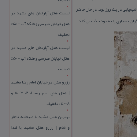
، سردشت، نسار دیره و چند جای دیگر از این حملات در امان نماندند. روستای نسار دیره سهمش ۲۷ بمب شیمیایی در یك روز بود. در حال حاضر
لیست هتل آپارتمان های مشهد در
ران بسیاری را به خود جذب می كند .
هتل خیابان طبرسی و فلکه آب + 50%
تخفیف
لیست هتل آپارتمان های مشهد در
هتل خیابان طبرسی و فلکه آب + 50%
تخفیف
رزرو هتل در خیابان امام رضا مشهد
| هتل‌ های امام رضا 1، 2، 3، 5 و
8+50% تخفیف
بهترین هتل مشهد با صبحانه، ناهار
و شام | رزرو هتل مشهد با غذا