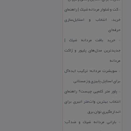
كت و شلوار مردانه شیك | راهنمای
::
خرید، انتخاب و استایل‌سازی
حرفه‌ای
خرید بافت مردانه شیك |
::
جدیدترین مدل‌های پلیور و ژاكت
مردانه
سویشرت مردانه؛ تركیب ایده‌آل
::
برای استایل پاییزی و زمستانی
پاور متر كلمپی چیست؟ راهنمای
::
انتخاب بهترین وات‌متر انبری برای
اندازه‌گیری توان برق
بارانی مردانه شیك و ضدآب؛
::