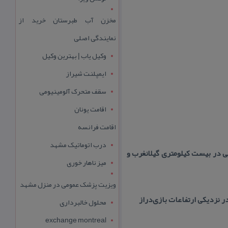
مخزن آب طبرستان خرید از
نمایندگی اصلی
وکیل یاب | بهترین وکیل
ایمپلنت شیراز
سقف متحرک آلومینیومی
اقامت یونان
اقامت فرانسه
درب اتوماتیک مشهد
ی در بیست كیلومتری گیلانغرب و
میز ناهار خوری
ویزیت پزشک عمومی در منزل مشهد
 نزدیكی ارتفاعات بازی‌دراز
محلول خالبرداری
exchange montreal