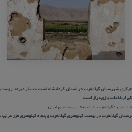
مركزی شهرستان گیلانغرب در استان كرمانشاه است .«نسار دیره»؛ روستای
یكی ارتفاعات بازی‌دراز است
شهر : گيلانغرب
دسته : روستاهای ایران
ستان گیلانغرب در بیست كیلومتری گیلانغرب و پنجاه كیلومتری مرز عراق؛ در