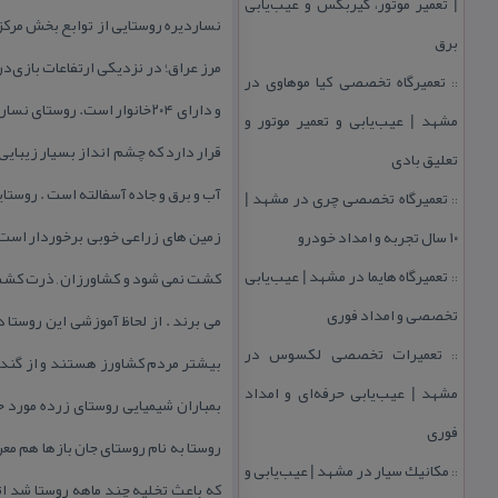
| تعمیر موتور، گیربكس و عیب‌یابی
نساردیره روستایی از توابع بخش مركز
برق
تعمیرگاه تخصصی كیا موهاوی در
::
و دارای ۲۰۴خانوار است. روس
مشهد | عیب‌یابی و تعمیر موتور و
قرار دارد كه چشم انداز بسیار زیبایی
تعلیق بادی
آب و برق و جاده آسفالته است . روستا
تعمیرگاه تخصصی چری در مشهد |
::
زمین های زراعی خوبی برخوردار است 
۱۰ سال تجربه و امداد خودرو
تعمیرگاه هایما در مشهد | عیب‌یابی
كشت نمی شود و كشاورزان , ذرت كشت م
::
تخصصی و امداد فوری
می برند . از لحاظ آموزشی این روستا
تعمیرات تخصصی لكسوس در
::
مشهد | عیب‌یابی حرفه‌ای و امداد
فوری
روستا به نام روستای جان بازها هم مع
مكانیك سیار در مشهد | عیب‌یابی و
::