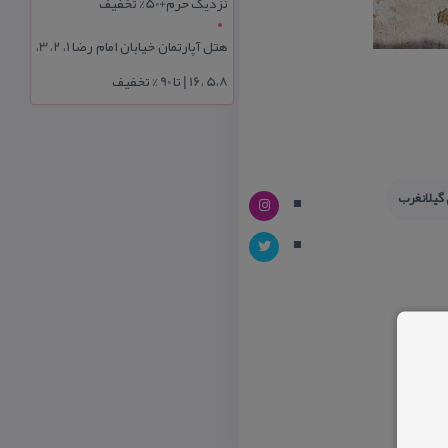
نزدیک حرم+50% تخفیف
هتل آپارتمان خیابان امام رضا 1، 2، 3،
5،8 ،16 | تا 90 % تخفیف
 گیلانغرب