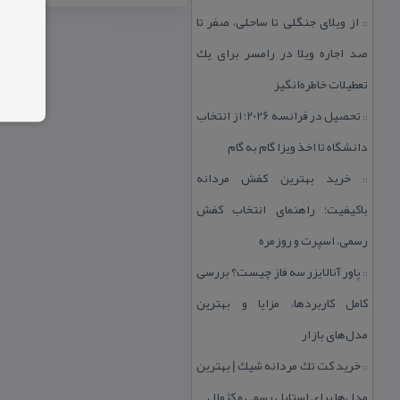
از ویلای جنگلی تا ساحلی، صفر تا
::
صد اجاره ویلا در رامسر برای یك
تعطیلات خاطره‌انگیز
تحصیل در فرانسه 2026؛ از انتخاب
::
دانشگاه تا اخذ ویزا گام به گام
خرید بهترین كفش مردانه
::
باكیفیت؛ راهنمای انتخاب كفش
رسمی، اسپرت و روزمره
پاور آنالایزر سه فاز چیست؟ بررسی
::
كامل كاربردها، مزایا و بهترین
مدل‌های بازار
خرید كت تك مردانه شیك | بهترین
::
مدل‌ها برای استایل رسمی و كژوال