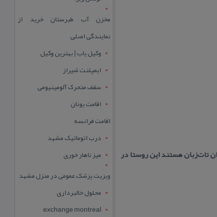
مخزن آب طبرستان خرید از
نمایندگی اصلی
وکیل یاب | بهترین وکیل
ایمپلنت شیراز
سقف متحرک آلومینیومی
اقامت یونان
اقامت فرانسه
درب اتوماتیک مشهد
ن تات‌زبان هستند این روستا در
میز ناهار خوری
ویزیت پزشک عمومی در منزل مشهد
محلول خالبرداری
exchange montreal