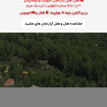
⭐ از 1 تا 5 ستاره | فولبرد | نزدیک حرم
رزرو آنلاین بلیط ✈️ هواپیما، 🚆 قطار و 🚌 اتوبوس
مشاهده هتل و هتل‌ آپارتمان های مشهد