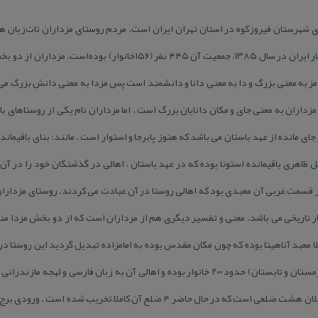
ی شهرستان فیروزكوه در استان تهران ایران است. مردم روستای مزداران تات‌زبان 
قرار دارد و براساس سرشماری مركز آمار ایران در سال ۱۳۸۵، جمعیت آن ۴۴۵ 
ز به معنی بزرگ و دا به معنی دانا و دانشمند است پس مزدا به معنی دانش بزرگ می ب
 مزداران به معنی جای و مكان دانایان بزرگ است . اما مزداران نام یكی از روستاهای با
ر جای مانده از عهد باستان می باشد كه هنوز پابرجا و استوار است . مانند: بنای باقیماند
اهری باقیمانده استونا بوده كه در عهد باستان ، اهالی در گذشتگان خود را در آن
ر قسمت غربی آن معبدی بود كه اهالی روستا در آن عبادت می كردند. روستای مزدارا
 تاریخی می باشد. معنی و تفسیر دیگری هم از مزداران است كه از دو بخش مزدا منظ
قرار دارد، جمعیت آن به طور متوسط (زمستان و تابستان) حدود ۲۰۰ خانوار بوده و اهالی آن به زبا
قدمت : قرن ۷ و ۸ ه.ق این برج دارای پلان هشت ضلعی است كه در حال حاضر ۴ ضلع آن 