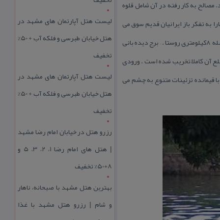
 مصالح به كار رفته در آن شامل قلوه
لیست هتل آپارتمان های مشهد در
ت راه ابریشم فكرهای شمارا به تفكر باز ایرانیان قدیم سوق می
هتل خیابان طبرسی و فلکه آب + 50%
دهد این برجها در فاصله ۸كیلومتری از هم قرار دارند برج اول در پایین قلعه بالای روستا قرار گرفته و برج دوم و سوم به فاصله ۸كیلومتری روستا . – برج دیده بانی
تخفیف
قعیت : شمال روستای مزدران قدمت : قرن ۷ و ۸ ه.ق این برج دارای پلان هشت ضلعی است كه در حال حاضر ۴ ضلع آن كاملاً تخریب شده است . ورودی
لیست هتل آپارتمان های مشهد در
با قیمانده تزئینات متنوع به چشم می
هتل خیابان طبرسی و فلکه آب + 50%
تخفیف
رزرو هتل در خیابان امام رضا مشهد
| هتل‌ های امام رضا 1، 2، 3، 5 و
8+50% تخفیف
بهترین هتل مشهد با صبحانه، ناهار
و شام | رزرو هتل مشهد با غذا