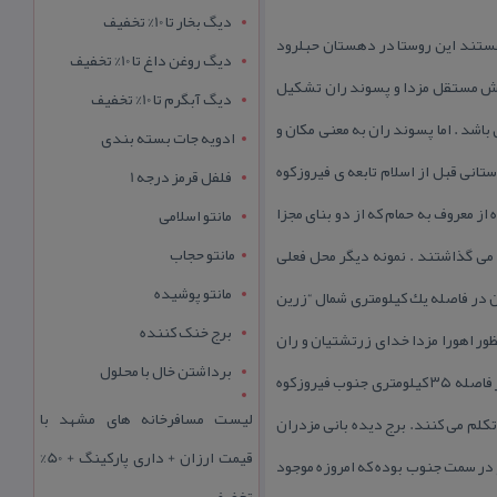
دیگ بخار تا 10% تخفیف
هستند این روستا در دهستان حبلرود
دیگ روغن داغ تا 10% تخفیف
نفر (۱۵۶خانوار) بوده‌است. مزداران از دو بخش مستقل مزدا و پسوند ران تشكیل
دیگ آبگرم تا 10% تخفیف
اشد . اما پسوند ران به معنی مكان و
ادویه جات بسته بندی
ستانی قبل از اسلام تابعه ی فیروزكوه
فلفل قرمز درجه 1
ه از معروف به حمام كه از دو بنای مجزا
مانتو اسلامی
مانتو حجاب
 می گذاشتند . نمونه دیگر محل فعلی
مانتو پوشیده
ن در فاصله یك كیلومتری شمال “زرین
برج خنک کننده
ور اهورا مزدا خدای زرتشتیان و ران
برداشتن خال با محلول
یعنی باران است جایگاه دو امامزاده قبلا معبد آناهیتا بوده كه چون مكان مقدس بوده به امامزاده تبدیل گردید این روستا در فاصله ۳۵ كیلومتری جنوب فیروزكوه
لیست مسافرخانه های مشهد با
ن فارسی و لهجه مازندرانی تكلم می كنند. برج دیده بانی مزدران
قیمت ارزان + داری پارکینگ + 50%
كاملاً تخریب شده است . ورودی برج در سمت جنوب بوده كه امروزه موجود
تخفیف