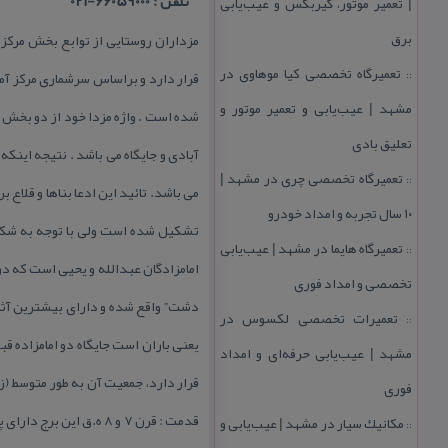
تلفن : 66059000-021
| تعمیر موتور، گیربكس و عیب‌یابی
برق
مزداران روستایی از توابع بخش مركز
تعمیرگاه تخصصی كیا موهاوی در
::
مشهد | عیب‌یابی و تعمیر موتور و
شده است . واژه مزدا خود از دو بخش م
تعلیق بادی
آبادی و جایگاه می باشد . نتیجه اینكه
تعمیرگاه تخصصی چری در مشهد |
::
می باشد. تائید این ادعا بناها و قلاع ب
۱۰ سال تجربه و امداد خودرو
تشكیل شده است ولی با توجه به شكل ظ
تعمیرگاه هایما در مشهد | عیب‌یابی
::
امامزادگان عبدالله و یحیی است كه د
تخصصی و امداد فوری
دشت” واقع شده و دارای بیشترین آثار
تعمیرات تخصصی لكسوس در
::
مشهد | عیب‌یابی حرفه‌ای و امداد
فوری
مكانیك سیار در مشهد | عیب‌یابی و
::