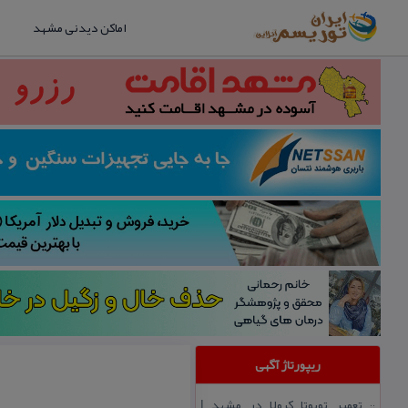
اماکن دیدنی مشهد
ریپورتاژ آگهی
تعمیر تویوتا كرولا در مشهد |
::