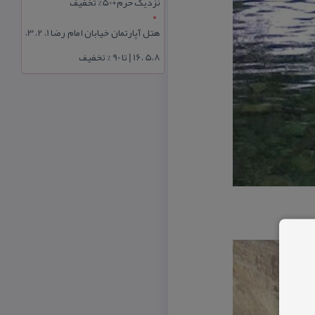
نزدیک حرم+50% تخفیف
هتل آپارتمان خیابان امام رضا 1، 2، 3،
5،8 ،16 | تا 90 % تخفیف