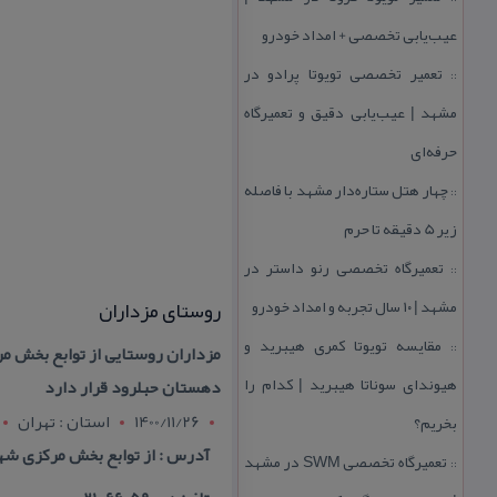
عیب‌یابی تخصصی + امداد خودرو
تعمیر تخصصی تویوتا پرادو در
::
مشهد | عیب‌یابی دقیق و تعمیرگاه
حرفه‌ای
چهار هتل‌ ستاره‌دار مشهد با فاصله
::
زیر 5 دقیقه تا حرم
تعمیرگاه تخصصی رنو داستر در
::
مشهد | ۱۰ سال تجربه و امداد خودرو
روستای مزداران
مقایسه تویوتا كمری هیبرید و
::
مزداران روستایی از توابع بخش م
هیوندای سوناتا هیبرید | كدام را
دهستان حبلرود قرار دارد
1400/11/26
استان : تهران
بخریم؟
آدرس : از توابع بخش مركزی شه
تعمیرگاه تخصصی SWM در مشهد
::