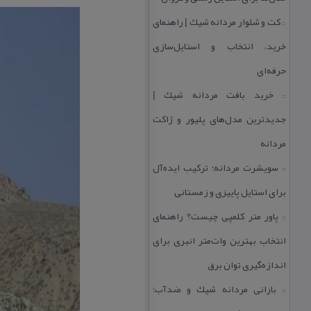
كت و شلوار مردانه شیك | راهنمای
::
خرید، انتخاب و استایل‌سازی
حرفه‌ای
خرید بافت مردانه شیك |
::
جدیدترین مدل‌های پلیور و ژاكت
مردانه
سویشرت مردانه؛ تركیب ایده‌آل
::
برای استایل پاییزی و زمستانی
پاور متر كلمپی چیست؟ راهنمای
::
انتخاب بهترین وات‌متر انبری برای
اندازه‌گیری توان برق
بارانی مردانه شیك و ضدآب؛
::