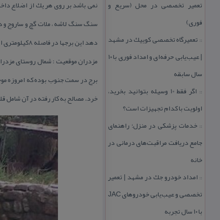
تعمیر تخصصی در محل (سریع و
نمی باشد بر روی هر یك از اضلاع داخل
فوری)
تعمیرگاه تخصصی كوییك در مشهد
::
| عیب‌یابی حرفه‌ای و امداد فوری با ۱۰
سال سابقه
برج در سمت جنوب بوده كه امروزه موجو
اگر فقط 10 وسیله بتوانید بخرید،
::
خرد. مصالح به كار رفته در آن شامل قل
اولویت با كدام تجهیزات است؟
خدمات پزشكی در منزل؛ راهنمای
::
جامع دریافت مراقبت‌های درمانی در
خانه
امداد خودرو جك در مشهد | تعمیر
::
تخصصی و عیب‌یابی خودروهای JAC
با ۱۰ سال تجربه