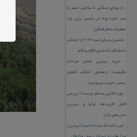
از ویلای جنگلی تا ساحلی، صفر تا
::
صد اجاره ویلا در رامسر برای یك
تعطیلات خاطره‌انگیز
تحصیل در فرانسه 2026؛ از انتخاب
::
دانشگاه تا اخذ ویزا گام به گام
خرید بهترین كفش مردانه
::
باكیفیت؛ راهنمای انتخاب كفش
رسمی، اسپرت و روزمره
پاور آنالایزر سه فاز چیست؟ بررسی
::
كامل كاربردها، مزایا و بهترین
مدل‌های بازار
خرید كت تك مردانه شیك | بهترین
::
مدل‌ها برای استایل رسمی و كژوال