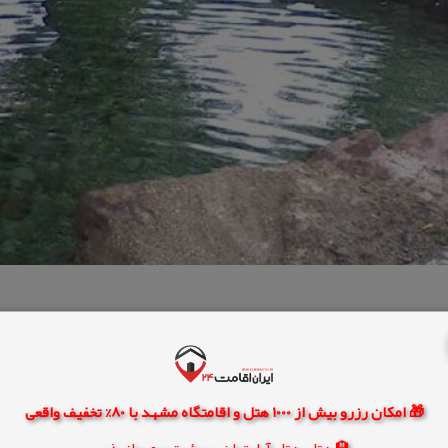
🎁 امکان رزرو بیش از 1000 هتل و اقامتگاه مشهد با 80% تخفیف واقعی
🏨 هتل، هتل آپارتمان، سوئیت و مهمانپذیر