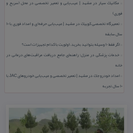
مكانیك سیار در مشهد | عیب‌یابی و تعمیر تخصصی در محل (سریع و
::
فوری)
تعمیرگاه تخصصی كوییك در مشهد | عیب‌یابی حرفه‌ای و امداد فوری با ۱۰
::
سال سابقه
اگر فقط 10 وسیله بتوانید بخرید، اولویت با كدام تجهیزات است؟
::
خدمات پزشكی در منزل؛ راهنمای جامع دریافت مراقبت‌های درمانی در
::
خانه
امداد خودرو جك در مشهد | تعمیر تخصصی و عیب‌یابی خودروهای JAC با
::
۱۰ سال تجربه