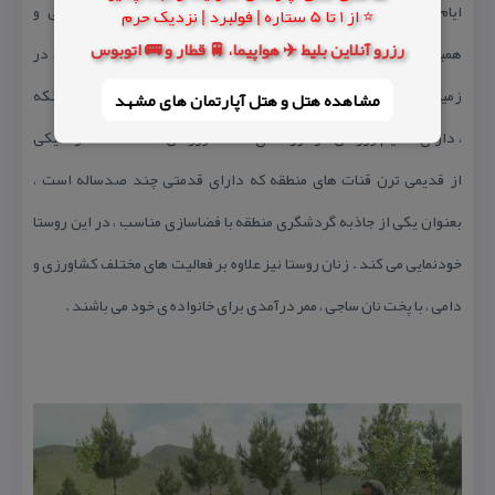
ایام سوگواری سالار شهیدان و ایام فاطمیه ، مكانی برای همدلی و
⭐ از 1 تا 5 ستاره | فولبرد | نزدیک حرم
رزرو آنلاین بلیط ✈️ هواپیما، 🚆 قطار و 🚌 اتوبوس
همبستگی روستائیان به شمار می آید . این روستا دارای جوانان فعال در
زمینه های مختلف هنری ، ورزشی ، علمی و مذهبی بوده و قابل عرض اینكه
مشاهده هتل و هتل‌ آپارتمان های مشهد
، دارای ۱۹ تیم ورزشی در حوزه های مختلف ورزشی ست . قنات تمرگ یكی
از قدیمی ترن قنات های منطقه كه دارای قدمتی چند صدساله است ،
بعنوان یكی از جاذبه گردشگری منطقه با فضاسازی مناسب ، در این روستا
خودنمایی می كند . زنان روستا نیز علاوه بر فعالیت های مختلف كشاورزی و
دامی ، با پخت نان ساجی ، ممر درآمدی برای خانواده ی خود می باشند .