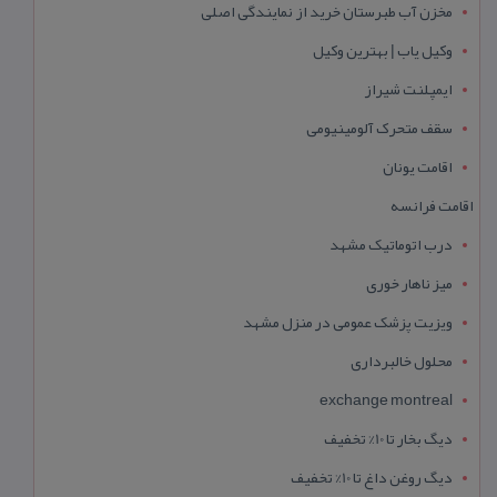
مخزن آب طبرستان خرید از نمایندگی اصلی
وکیل یاب | بهترین وکیل
ایمپلنت شیراز
سقف متحرک آلومینیومی
اقامت یونان
اقامت فرانسه
درب اتوماتیک مشهد
میز ناهار خوری
ویزیت پزشک عمومی در منزل مشهد
محلول خالبرداری
exchange montreal
دیگ بخار تا 10% تخفیف
دیگ روغن داغ تا 10% تخفیف